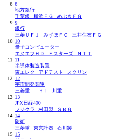
8
地方銀行
千葉銀 横浜ＦＧ めぶきＦＧ
9
銀行
三菱ＵＦＪ みずほＦＧ 三井住友ＦＧ
10
量子コンピューター
エヌエフＨＤ Ｆスターズ ＮＴＴ
11
半導体製造装置
東エレク アドテスト スクリン
12
宇宙開発関連
三菱重 ＩＨＩ 川重
13
JPX日経400
フジクラ 村田製 ＳＢＧ
14
防衛
三菱重 東京計器 石川製
15