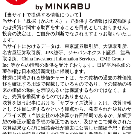
【当サイトで提供する情報について】
当サイト「株探（かぶたん）」で提供する情報は投資勧誘ま
たは投資に関する助言をすることを目的としておりません。
投資の決定は、ご自身の判断でなされますようお願いいたし
ます。
当サイトにおけるデータは、東京証券取引所、大阪取引所、
名古屋証券取引所、JPX総研、ジャパンネクスト証券、堂島
取引所、China Investment Information Services、CME Group
Inc. 等からの情報の提供を受けております。日経平均株価の
著作権は日本経済新聞社に帰属します。
株探に掲載される株価チャートは、その銘柄の過去の株価推
移を確認する用途で掲載しているものであり、その銘柄の将
来の価値の動向を示唆あるいは保証するものではなく、ま
た、売買を推奨するものではありません。
決算を扱う記事における「サプライズ決算」とは、決算情報
として注目に値するかという観点から、発表された決算のサ
プライズ度（当該会社の本決算か各四半期であるか、業績予
想の修正か配当予想の修正であるか、及びそこで発表された
決算結果ならびに当該会社が過去に公表した業績予想・配当