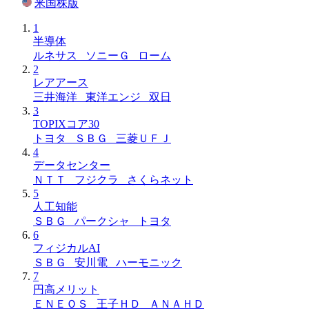
米国株版
1
半導体
ルネサス ソニーＧ ローム
2
レアアース
三井海洋 東洋エンジ 双日
3
TOPIXコア30
トヨタ ＳＢＧ 三菱ＵＦＪ
4
データセンター
ＮＴＴ フジクラ さくらネット
5
人工知能
ＳＢＧ パークシャ トヨタ
6
フィジカルAI
ＳＢＧ 安川電 ハーモニック
7
円高メリット
ＥＮＥＯＳ 王子ＨＤ ＡＮＡＨＤ