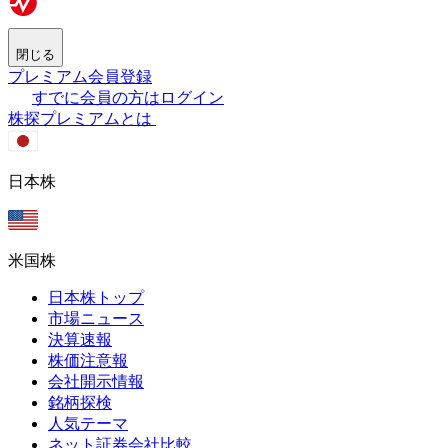
閉じる
プレミアム会員登録
すでに会員の方はログイン
株探プレミアムとは
日本株
米国株
日本株トップ
市場ニュース
決算速報
株価注意報
会社開示情報
銘柄探検
人気テーマ
ネット証券会社比較