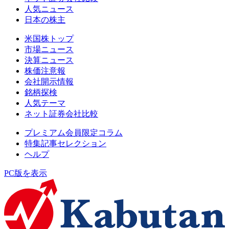
人気ニュース
日本の株主
米国株トップ
市場ニュース
決算ニュース
株価注意報
会社開示情報
銘柄探検
人気テーマ
ネット証券会社比較
プレミアム会員限定コラム
特集記事セレクション
ヘルプ
PC版を表示