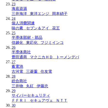
23
海底資源
三井海洋 東洋エンジ 岡本硝子
24
個人消費関連
味の素 セブン＆アイ 花王
25
半導体部材・部品
信越化 東応化 フジミインコ
26
半導体商社
豊田通商 マクニカＨＤ トーメンデバ
27
蓄電池
古河電 三菱重 住友電
28
総合商社
三井物 丸紅 伊藤忠
29
サイバーセキュリティ
ＦＦＲＩ セキュアヴェ ＮＴＴ
30