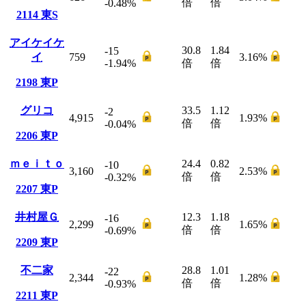
倍
倍
-0.48
%
2114
東S
アイケイケ
30.8
1.84
-15
イ
759
3.16
%
-1.94
%
倍
倍
2198
東P
グリコ
33.5
1.12
-2
4,915
1.93
%
倍
倍
-0.04
%
2206
東P
ｍｅｉｔｏ
24.4
0.82
-10
3,160
2.53
%
倍
倍
-0.32
%
2207
東P
井村屋Ｇ
12.3
1.18
-16
2,299
1.65
%
倍
倍
-0.69
%
2209
東P
不二家
28.8
1.01
-22
2,344
1.28
%
倍
倍
-0.93
%
2211
東P