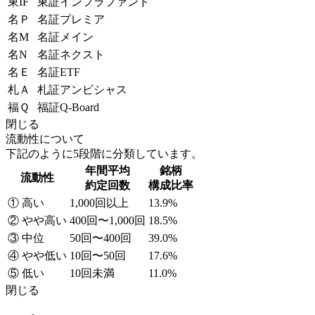
東IF
東証インフラファンド
名Ｐ
名証プレミア
名M
名証メイン
名N
名証ネクスト
名Ｅ
名証ETF
札Ａ
札証アンビシャス
福Ｑ
福証Q-Board
閉じる
流動性について
下記のように5段階に分類しています。
年間平均
銘柄
流動性
約定回数
構成比率
① 高い
1,000回以上
13.9%
② やや高い
400回〜1,000回
18.5%
③ 中位
50回〜400回
39.0%
④ やや低い
10回〜50回
17.6%
⑤ 低い
10回未満
11.0%
閉じる