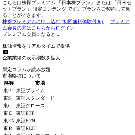
こちらは株探プレミアム 「
日本株プラン
」 または 「
日米セ
ットプラン
」
限定コンテンツ
です。プランをご契約して見
ることができます。
株探プレミアムに申し込む
(初回無料体験付き)
プレミア
ム会員の方はこちらからログイン
プレミアム会員になると...
株価情報をリアルタイムで提供
企業業績の表示期数を拡大
限定コラムが読み放題
市場略称について
略称
市場
東P
東証プライム
東S
東証スタンダード
東G
東証グロース
東Ｅ
東証ETF
東EN
東証ETN
東Ｒ
東証REIT