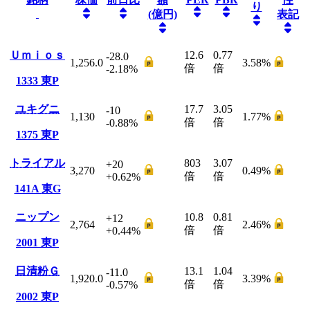
り
(億円)
表記
Ｕｍｉｏｓ
12.6
0.77
-28.0
1,256.0
3.58
%
倍
倍
-2.18
%
1333
東P
ユキグニ
17.7
3.05
-10
1,130
1.77
%
倍
倍
-0.88
%
1375
東P
トライアル
803
3.07
+20
3,270
0.49
%
倍
倍
+0.62
%
141A
東G
ニップン
10.8
0.81
+12
2,764
2.46
%
倍
倍
+0.44
%
2001
東P
日清粉Ｇ
13.1
1.04
-11.0
1,920.0
3.39
%
倍
倍
-0.57
%
2002
東P