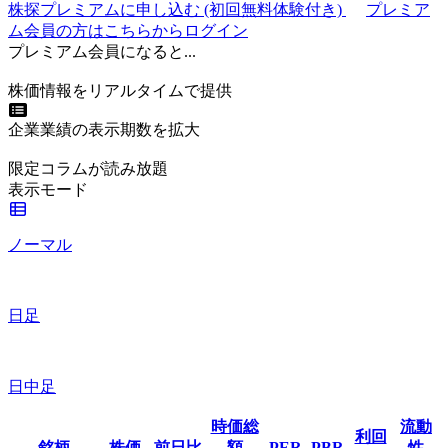
株探プレミアムに申し込む
(初回無料体験付き)
プレミア
ム会員の方はこちらからログイン
プレミアム会員になると...
株価情報をリアルタイムで提供
企業業績の表示期数を拡大
限定コラムが読み放題
表示モード
ノーマル
日足
日中足
時価総
流動
利回
銘柄
株価
前日比
額
PER
PBR
性