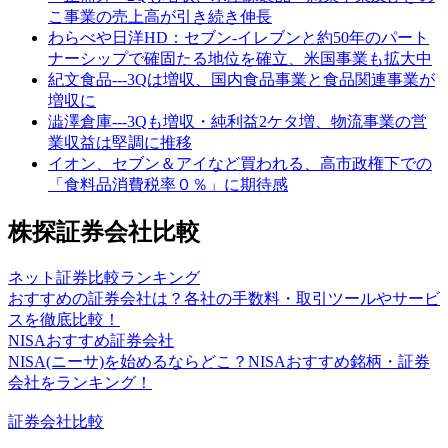
こ事業の売上高が引き続き伸長
わらべや日洋HD：セブン-イレブンと約50年のパート
ナーシップで確固たる地位を確立、米国事業も拡大中
紀文食品---3Qは増収、国内食品事業と食品関連事業が
増収に
澁澤倉庫---3Qも増収・純利益2ケタ増、物流事業の営
業収益は堅調に推移
イオン、セブン＆アイなど買われる、高市政権下での
「食料品消費税率０％」に期待感
株探証券会社比較
ネット証券比較ランキング
おすすめの証券会社は？各社の手数料・取引ツールやサービ
スを徹底比較！
NISAおすすめ証券会社
NISA(ニーサ)を始めるならどこ？NISAおすすめ銘柄・証券
会社をランキング！
証券会社比較