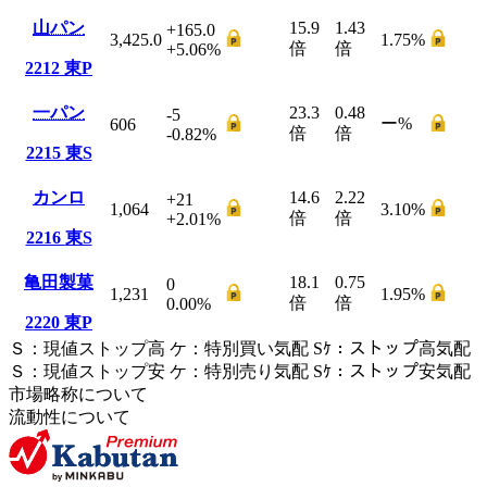
山パン
15.9
1.43
+165.0
3,425.0
1.75
%
倍
倍
+5.06
%
2212
東P
一パン
23.3
0.48
-5
ー
%
606
倍
倍
-0.82
%
2215
東S
カンロ
14.6
2.22
+21
1,064
3.10
%
倍
倍
+2.01
%
2216
東S
亀田製菓
18.1
0.75
0
1,231
1.95
%
倍
倍
0.00
%
2220
東P
Ｓ
：
現値ストップ高
ケ
：
特別買い気配
Sｹ
：
ストップ高気配
Ｓ
：
現値ストップ安
ケ
：
特別売
り
気配
Sｹ
：
ストップ安気配
市場略称について
流動性について