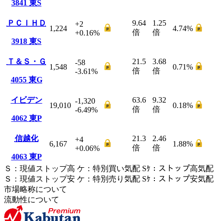
3841
東S
ＰＣＩＨＤ
9.64
1.25
+2
1,224
4.74
%
倍
倍
+0.16
%
3918
東S
Ｔ＆Ｓ・Ｇ
21.5
3.68
-58
1,548
0.71
%
倍
倍
-3.61
%
4055
東G
イビデン
63.6
9.32
-1,320
19,010
0.18
%
倍
倍
-6.49
%
4062
東P
信越化
21.3
2.46
+4
6,167
1.88
%
倍
倍
+0.06
%
4063
東P
Ｓ
：
現値ストップ高
ケ
：
特別買い気配
Sｹ
：
ストップ高気配
Ｓ
：
現値ストップ安
ケ
：
特別売
り
気配
Sｹ
：
ストップ安気配
市場略称について
流動性について