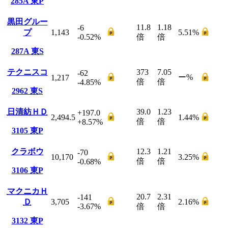
285A
東P
黒田グルー
11.8
1.18
-6
プ
1,143
5.51
%
-0.52
%
倍
倍
287A
東S
テクニスコ
373
7.05
-62
ー
%
1,217
倍
倍
-4.85
%
2962
東S
日清紡ＨＤ
39.0
1.23
+197.0
2,494.5
1.44
%
倍
倍
+8.57
%
3105
東P
クラボウ
12.3
1.21
-70
10,170
3.25
%
倍
倍
-0.68
%
3106
東P
マクニカＨ
20.7
2.31
-141
Ｄ
3,705
2.16
%
-3.67
%
倍
倍
3132
東P