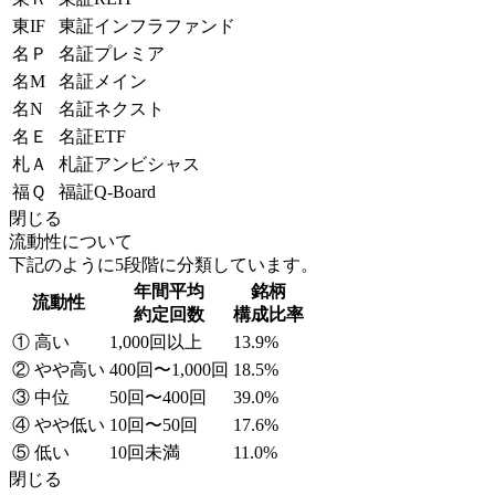
東IF
東証インフラファンド
名Ｐ
名証プレミア
名M
名証メイン
名N
名証ネクスト
名Ｅ
名証ETF
札Ａ
札証アンビシャス
福Ｑ
福証Q-Board
閉じる
流動性について
下記のように5段階に分類しています。
年間平均
銘柄
流動性
約定回数
構成比率
① 高い
1,000回以上
13.9%
② やや高い
400回〜1,000回
18.5%
③ 中位
50回〜400回
39.0%
④ やや低い
10回〜50回
17.6%
⑤ 低い
10回未満
11.0%
閉じる