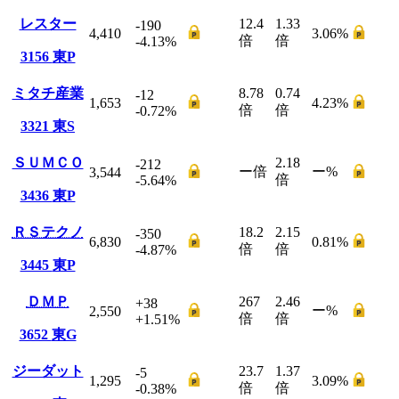
レスター
12.4
1.33
-190
4,410
3.06
%
倍
倍
-4.13
%
3156
東P
ミタチ産業
8.78
0.74
-12
1,653
4.23
%
倍
倍
-0.72
%
3321
東S
ＳＵＭＣＯ
2.18
-212
ー
倍
ー
%
3,544
倍
-5.64
%
3436
東P
ＲＳテクノ
18.2
2.15
-350
6,830
0.81
%
倍
倍
-4.87
%
3445
東P
ＤＭＰ
267
2.46
+38
ー
%
2,550
倍
倍
+1.51
%
3652
東G
ジーダット
23.7
1.37
-5
1,295
3.09
%
倍
倍
-0.38
%