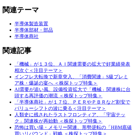
関連テーマ
半導体製造装置
半導体部材・部品
半導体商社
関連記事
「機械」が１３位、ＡＩ関連需要の拡大で好業績発表
相次ぐ＜注目テーマ＞
インフレ大転換で新章突入、「消費関連」S級プレミ
ア株・爆誕の宴へ ＜株探トップ特集＞
AI需要が追い風、設備投資拡大で「機械」関連株に台
頭する再評価の潮流 ＜株探トップ特集＞
「半導体商社」が１７位、ＰＥＲやＰＢＲなど割安で
バリューシフトの波に乗る＜注目テーマ＞
人類史に残されたラストフロンティア、「宇宙テッ
ク」関連株が再始動 ＜株探トップ特集＞
恐怖は買い場・メモリー関連、形勢逆転の「HBM底値
買いリバウンド」戦略 ＜株探トップ特集＞