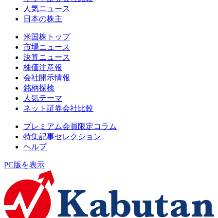
人気ニュース
日本の株主
米国株トップ
市場ニュース
決算ニュース
株価注意報
会社開示情報
銘柄探検
人気テーマ
ネット証券会社比較
プレミアム会員限定コラム
特集記事セレクション
ヘルプ
PC版を表示