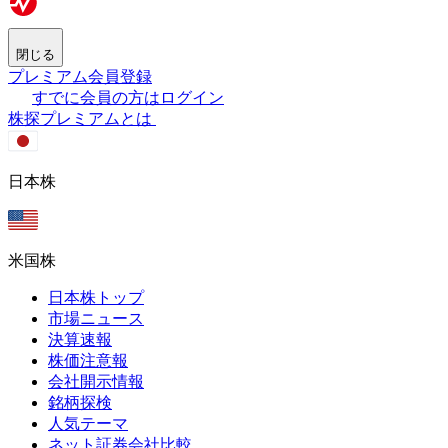
閉じる
プレミアム会員登録
すでに会員の方はログイン
株探プレミアムとは
日本株
米国株
日本株トップ
市場ニュース
決算速報
株価注意報
会社開示情報
銘柄探検
人気テーマ
ネット証券会社比較