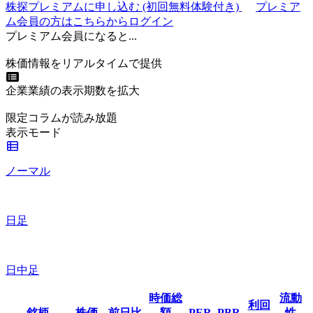
株探プレミアムに申し込む
(初回無料体験付き)
プレミア
ム会員の方はこちらからログイン
プレミアム会員になると...
株価情報をリアルタイムで提供
企業業績の表示期数を拡大
限定コラムが読み放題
表示モード
ノーマル
日足
日中足
時価総
流動
利回
銘柄
株価
前日比
額
PER
PBR
性