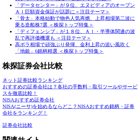
「データセンター」が９位、エヌビディアのオープン
ＡＩ巨額資金保証が話題に＜注目テーマ＞
「骨太」本格始動で物色人気再燃、上昇相場第二波に
乗る造船株7選 ＜株探トップ特集＞
「ディフェンシブ」が１８位、ＡＩ・半導体関連の波
乱で再評価機運も ＜注目テーマ＞
高ボラ相場で頑強ぶり発揮、金利上昇の追い風吹く
「地銀」6銘柄精選 ＜株探トップ特集＞
株探証券会社比較
ネット証券比較ランキング
おすすめの証券会社は？各社の手数料・取引ツールやサービ
スを徹底比較！
NISAおすすめ証券会社
NISA(ニーサ)を始めるならどこ？NISAおすすめ銘柄・証券
会社をランキング！
証券会社比較