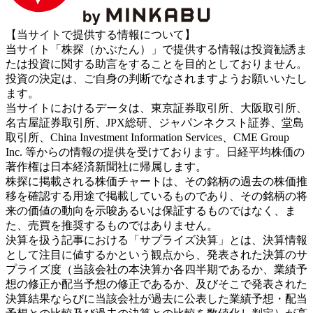
【当サイトで提供する情報について】
当サイト「株探（かぶたん）」で提供する情報は投資勧誘ま
たは投資に関する助言をすることを目的としておりません。
投資の決定は、ご自身の判断でなされますようお願いいたし
ます。
当サイトにおけるデータは、東京証券取引所、大阪取引所、
名古屋証券取引所、JPX総研、ジャパンネクスト証券、堂島
取引所、China Investment Information Services、CME Group
Inc. 等からの情報の提供を受けております。日経平均株価の
著作権は日本経済新聞社に帰属します。
株探に掲載される株価チャートは、その銘柄の過去の株価推
移を確認する用途で掲載しているものであり、その銘柄の将
来の価値の動向を示唆あるいは保証するものではなく、ま
た、売買を推奨するものではありません。
決算を扱う記事における「サプライズ決算」とは、決算情報
として注目に値するかという観点から、発表された決算のサ
プライズ度（当該会社の本決算か各四半期であるか、業績予
想の修正か配当予想の修正であるか、及びそこで発表された
決算結果ならびに当該会社が過去に公表した業績予想・配当