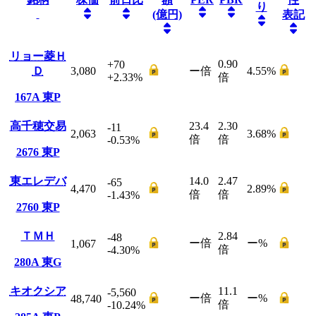
り
(億円)
表記
リョー菱Ｈ
0.90
+70
Ｄ
3,080
ー
倍
4.55
%
+2.33
%
倍
167A
東P
高千穂交易
23.4
2.30
-11
2,063
3.68
%
倍
倍
-0.53
%
2676
東P
東エレデバ
14.0
2.47
-65
4,470
2.89
%
倍
倍
-1.43
%
2760
東P
ＴＭＨ
2.84
-48
ー
倍
ー
%
1,067
倍
-4.30
%
280A
東G
キオクシア
11.1
-5,560
ー
倍
ー
%
48,740
倍
-10.24
%