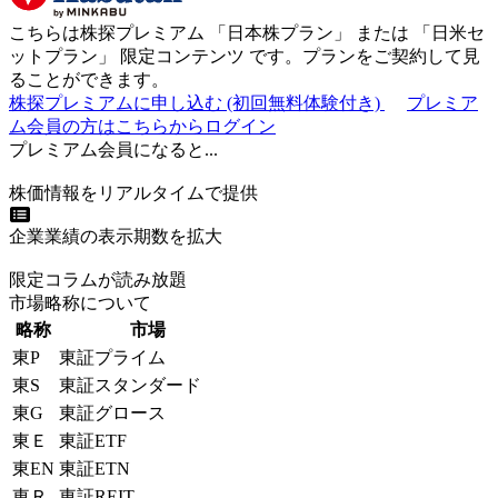
こちらは株探プレミアム 「
日本株プラン
」 または 「
日米セ
ットプラン
」
限定コンテンツ
です。プランをご契約して見
ることができます。
株探プレミアムに申し込む
(初回無料体験付き)
プレミア
ム会員の方はこちらからログイン
プレミアム会員になると...
株価情報をリアルタイムで提供
企業業績の表示期数を拡大
限定コラムが読み放題
市場略称について
略称
市場
東P
東証プライム
東S
東証スタンダード
東G
東証グロース
東Ｅ
東証ETF
東EN
東証ETN
東Ｒ
東証REIT