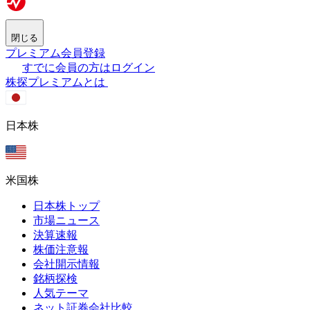
閉じる
プレミアム会員登録
すでに会員の方はログイン
株探プレミアムとは
日本株
米国株
日本株トップ
市場ニュース
決算速報
株価注意報
会社開示情報
銘柄探検
人気テーマ
ネット証券会社比較