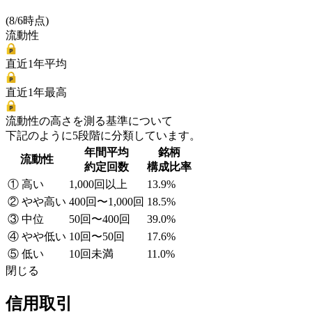
(8/6時点)
流動性
直近1年平均
直近1年最高
流動性の高さを測る基準について
下記のように5段階に分類しています。
年間平均
銘柄
流動性
約定回数
構成比率
① 高い
1,000回以上
13.9%
② やや高い
400回〜1,000回
18.5%
③ 中位
50回〜400回
39.0%
④ やや低い
10回〜50回
17.6%
⑤ 低い
10回未満
11.0%
閉じる
信用取引