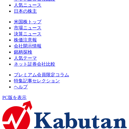
人気ニュース
日本の株主
米国株トップ
市場ニュース
決算ニュース
株価注意報
会社開示情報
銘柄探検
人気テーマ
ネット証券会社比較
プレミアム会員限定コラム
特集記事セレクション
ヘルプ
PC版を表示