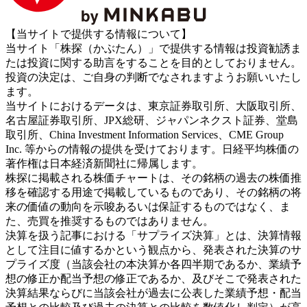
【当サイトで提供する情報について】
当サイト「株探（かぶたん）」で提供する情報は投資勧誘ま
たは投資に関する助言をすることを目的としておりません。
投資の決定は、ご自身の判断でなされますようお願いいたし
ます。
当サイトにおけるデータは、東京証券取引所、大阪取引所、
名古屋証券取引所、JPX総研、ジャパンネクスト証券、堂島
取引所、China Investment Information Services、CME Group
Inc. 等からの情報の提供を受けております。日経平均株価の
著作権は日本経済新聞社に帰属します。
株探に掲載される株価チャートは、その銘柄の過去の株価推
移を確認する用途で掲載しているものであり、その銘柄の将
来の価値の動向を示唆あるいは保証するものではなく、ま
た、売買を推奨するものではありません。
決算を扱う記事における「サプライズ決算」とは、決算情報
として注目に値するかという観点から、発表された決算のサ
プライズ度（当該会社の本決算か各四半期であるか、業績予
想の修正か配当予想の修正であるか、及びそこで発表された
決算結果ならびに当該会社が過去に公表した業績予想・配当