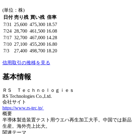
(単位：株)
日付
売り残
買い残
倍率
7/31
25,600
475,300
18.57
7/24
28,700
461,500
16.08
7/17
32,700
467,000
14.28
7/10
27,100
455,200
16.80
7/3
27,400
498,700
18.20
信用取引の推移を見る
基本情報
ＲＳ Ｔｅｃｈｎｏｌｏｇｉｅｓ
RS Technologies Co.,Ltd.
会社サイト
https://www.rs-tec.jp/
概要
半導体製造装置テスト用ウエハ再生加工大手。中国では新品
生産。海外売上比大。
関連テーマ