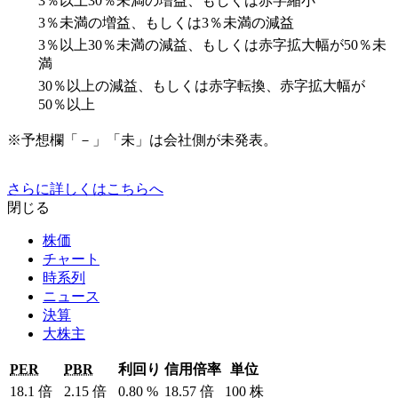
3％以上30％未満の増益、もしくは赤字縮小
3％未満の増益、もしくは3％未満の減益
3％以上30％未満の減益、もしくは赤字拡大幅が50％未
満
30％以上の減益、もしくは赤字転換、赤字拡大幅が
50％以上
※予想欄「－」「未」は会社側が未発表。
さらに詳しくはこちらへ
閉じる
株価
チャート
時系列
ニュース
決算
大株主
PER
PBR
利回り
信用倍率
単位
18.1
倍
2.15
倍
0.80
%
18.57
倍
100
株