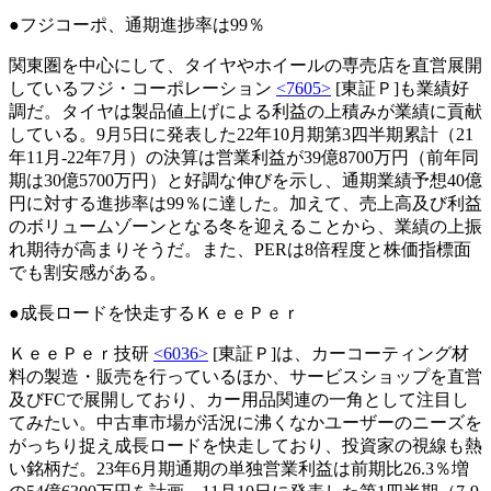
●フジコーポ、通期進捗率は99％
関東圏を中心にして、タイヤやホイールの専売店を直営展開
しているフジ・コーポレーション
<7605>
[東証Ｐ]も業績好
調だ。タイヤは製品値上げによる利益の上積みが業績に貢献
している。9月5日に発表した22年10月期第3四半期累計（21
年11月-22年7月）の決算は営業利益が39億8700万円（前年同
期は30億5700万円）と好調な伸びを示し、通期業績予想40億
円に対する進捗率は99％に達した。加えて、売上高及び利益
のボリュームゾーンとなる冬を迎えることから、業績の上振
れ期待が高まりそうだ。また、PERは8倍程度と株価指標面
でも割安感がある。
●成長ロードを快走するＫｅｅＰｅｒ
ＫｅｅＰｅｒ技研
<6036>
[東証Ｐ]は、カーコーティング材
料の製造・販売を行っているほか、サービスショップを直営
及びFCで展開しており、カー用品関連の一角として注目し
てみたい。中古車市場が活況に沸くなかユーザーのニーズを
がっちり捉え成長ロードを快走しており、投資家の視線も熱
い銘柄だ。23年6月期通期の単独営業利益は前期比26.3％増