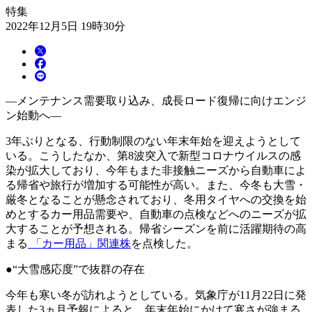
特集
2022年12月5日 19時30分
―メンテナンス需要取り込み、成長ロード復帰に向けエンジ
ン始動へ―
3年ぶりとなる、行動制限のない年末年始を迎えようとして
いる。こうしたなか、第8波突入で新型コロナウイルスの感
染が拡大しており、今年もまた非接触ニーズから自動車によ
る帰省や旅行が増加する可能性が高い。また、今冬も大雪・
厳冬となることが懸念されており、冬用タイヤへの交換を始
めとするカー用品需要や、自動車の点検などへのニーズが拡
大することが予想される。帰省シーズンを前に活躍期待の高
まる
「カー用品」関連株
を点検した。
●“大雪感応度”で抜群の存在
今年も寒い冬が訪れようとしている。気象庁が11月22日に発
表した3ヵ月予報によると、年末年始にかけて寒さが強まる