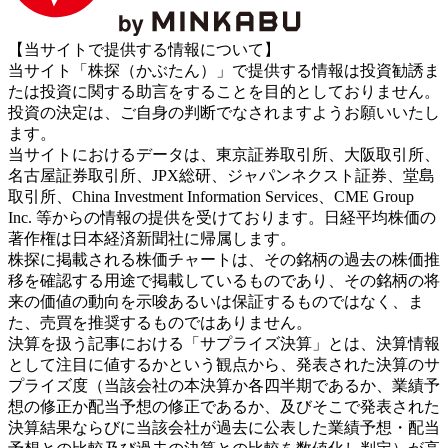
【当サイトで提供する情報について】
当サイト「株探（かぶたん）」で提供する情報は投資勧誘ま
たは投資に関する助言をすることを目的としておりません。
投資の決定は、ご自身の判断でなされますようお願いいたし
ます。
当サイトにおけるデータは、東京証券取引所、大阪取引所、
名古屋証券取引所、JPX総研、ジャパンネクスト証券、堂島
取引所、China Investment Information Services、CME Group
Inc. 等からの情報の提供を受けております。日経平均株価の
著作権は日本経済新聞社に帰属します。
株探に掲載される株価チャートは、その銘柄の過去の株価推
移を確認する用途で掲載しているものであり、その銘柄の将
来の価値の動向を示唆あるいは保証するものではなく、ま
た、売買を推奨するものではありません。
決算を扱う記事における「サプライズ決算」とは、決算情報
として注目に値するかという観点から、発表された決算のサ
プライズ度（当該会社の本決算か各四半期であるか、業績予
想の修正か配当予想の修正であるか、及びそこで発表された
決算結果ならびに当該会社が過去に公表した業績予想・配当