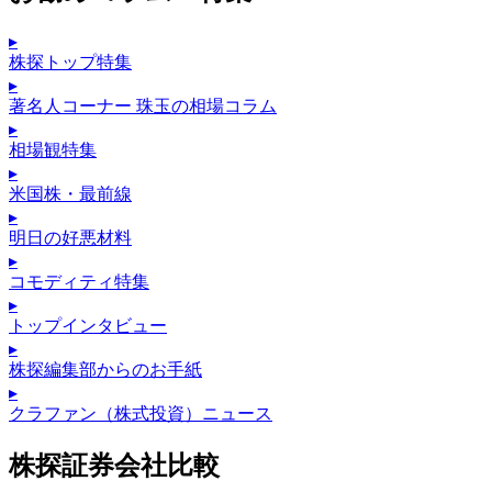
▸
株探トップ特集
▸
著名人コーナー 珠玉の相場コラム
▸
相場観特集
▸
米国株・最前線
▸
明日の好悪材料
▸
コモディティ特集
▸
トップインタビュー
▸
株探編集部からのお手紙
▸
クラファン（株式投資）ニュース
株探証券会社比較