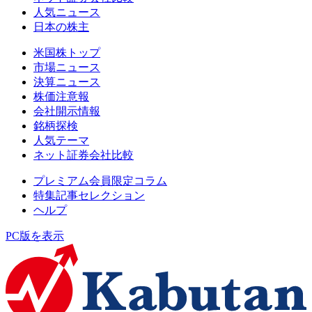
人気ニュース
日本の株主
米国株トップ
市場ニュース
決算ニュース
株価注意報
会社開示情報
銘柄探検
人気テーマ
ネット証券会社比較
プレミアム会員限定コラム
特集記事セレクション
ヘルプ
PC版を表示