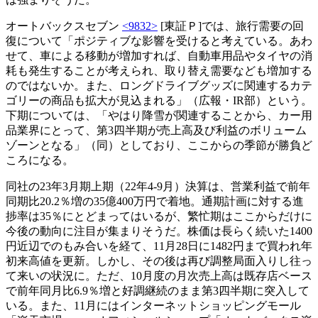
オートバックスセブン
<9832>
[東証Ｐ]では、旅行需要の回
復について「ポジティブな影響を受けると考えている。あわ
せて、車による移動が増加すれば、自動車用品やタイヤの消
耗も発生することが考えられ、取り替え需要なども増加する
のではないか。また、ロングドライブグッズに関連するカテ
ゴリーの商品も拡大が見込まれる」（広報・IR部）という。
下期については、「やはり降雪が関連することから、カー用
品業界にとって、第3四半期が売上高及び利益のボリューム
ゾーンとなる」（同）としており、ここからの季節が勝負ど
ころになる。
同社の23年3月期上期（22年4-9月）決算は、営業利益で前年
同期比20.2％増の35億400万円で着地。通期計画に対する進
捗率は35％にとどまってはいるが、繁忙期はここからだけに
今後の動向に注目が集まりそうだ。株価は長らく続いた1400
円近辺でのもみ合いを経て、11月28日に1482円まで買われ年
初来高値を更新。しかし、その後は再び調整局面入りし往っ
て来いの状況に。ただ、10月度の月次売上高は既存店ベース
で前年同月比6.9％増と好調継続のまま第3四半期に突入して
いる。また、11月にはインターネットショッピングモール