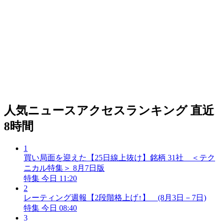
人気ニュースアクセスランキング
直近
8時間
1
買い局面を迎えた【25日線上抜け】銘柄 31社 ＜テク
ニカル特集＞ 8月7日版
特集
今日 11:20
2
レーティング週報【2段階格上げ↑】 (8月3日－7日)
特集
今日 08:40
3