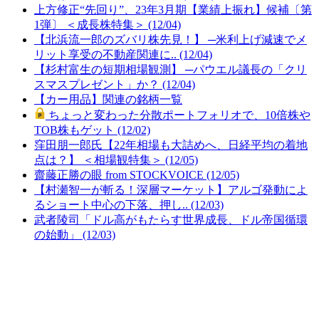
上方修正“先回り”、23年3月期【業績上振れ】候補〔第
1弾〕 ＜成長株特集＞ (12/04)
【北浜流一郎のズバリ株先見！】 ─米利上げ減速でメ
リット享受の不動産関連に.. (12/04)
【杉村富生の短期相場観測】 ─パウエル議長の「クリ
スマスプレゼント」か？ (12/04)
【カー用品】関連の銘柄一覧
ちょっと変わった分散ポートフォリオで、10倍株や
TOB株もゲット (12/02)
窪田朋一郎氏【22年相場も大詰めへ、日経平均の着地
点は？】 ＜相場観特集＞ (12/05)
齋藤正勝の眼 from STOCKVOICE (12/05)
【村瀬智一が斬る！深層マーケット】アルゴ発動によ
るショート中心の下落、押し.. (12/03)
武者陵司「ドル高がもたらす世界成長、ドル帝国循環
の始動」 (12/03)