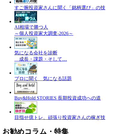
すご腕投資家さんに聞く「銘柄選び」の技
AI相場で勝つ人
～個人投資家大調査-2026～
気になる会社を診断
成長・課題・そして…
プロに聞く 気になる話題
Buy&Hold STORIES 長期投資成功への道
目指せ億トレ、頑張り投資家さんの稼ぎ技
お勧めコラム・特集