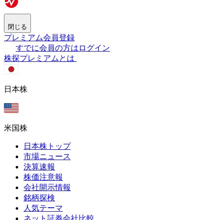
閉じる
プレミアム会員登録
すでに会員の方はログイン
株探プレミアムとは
日本株
米国株
日本株トップ
市場ニュース
決算速報
株価注意報
会社開示情報
銘柄探検
人気テーマ
ネット証券会社比較