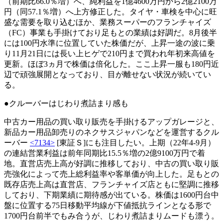
（前期比66.0％増）へ、純利益を1億4600万円から2億2100万
円（同57.1％増）へ上方修正した。タイヤ・車検を中心に旺
盛な需要を取り込むほか、業務スーパーのフランチャイズ
（FC）事業も手掛けており足もとの業績は好調だ。8月後半
には100円水準に位置していた株価だが、上昇一途の波に乗
り11月21日には長い上ヒゲで210円まで買われ年初来高値を
更新。ほぼ3ヵ月で株価は倍化した。ここ上昇一服も180円近
辺で頑強展開となっており、目が離せない状況が続いてい
る。
●クルーバーはじわり煮詰まり感も
中古カー用品の買い取り販売を手掛けるアップガレージと、
新品カー用品卸売りのネクサスジャパンなどを運営するクル
ーバー
<7134>
[東証Ｓ]にも注目したい。上期（22年4-9月）
の連結営業利益は前年同期比15.5％増の2億9100万円で着
地。直営店売上高が好調に推移しており、中古の買い取り販
売強化によって売上総利益率や客単価が向上した。足もとの
既存店売上高は直営店、フランチャイズ店ともに堅調に推移
しており、下期業績に期待感が出ている。株価は1600円台中
盤に位置する75日移動平均線が下値抵抗ラインとなる形で
1700円台前半でもみ合うが、じわり煮詰まりムードも漂う。