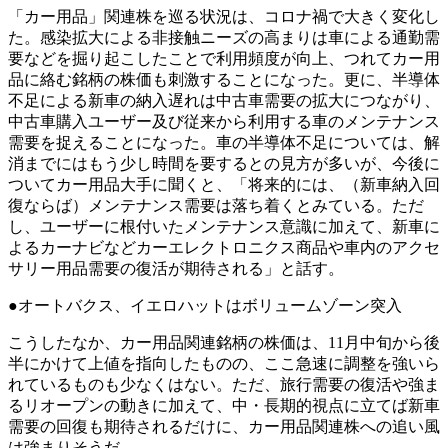
「カー用品」関連株を巡る状況は、コロナ禍で大きく変化し
た。感染拡大による非接触ニーズの高まりは車による通勤需
要などを掘り起こしたことで利用頻度が向上、つれてカー用
品に絡む銘柄の株価も刺激することになった。更に、半導体
不足による新車の納入遅れは中古車需要の拡大につながり、
中古車購入ユーザー及び従来から利用する車のメンテナンス
需要を捉えることになった。車の半導体不足については、解
消までにはもう少し時間を要するとの見方が多いが、今後に
ついてカー用品大手に聞くと、「将来的には、（新車納入回
復ならば）メンテナンス需要は落ち着くとみている。ただ
し、ユーザーに根付いたメンテナンス意識に加えて、新車に
よるカーナビなどカーエレクトロニクス商品や車内のアクセ
サリー用品需要の復活が期待される」と話す。
●オートバクス、イエロハットはボリュームゾーン突入
こうしたなか、カー用品関連銘柄の株価は、11月中旬から後
半にかけて上値を指向したものの、ここ急速に調整を強いら
れているものも少なくはない。ただ、旅行需要の復活や強ま
るリオープンの動きに加えて、中・長期的視点に立てば新車
需要の回復も期待されるだけに、カー用品関連株への追い風
は強まりそうだ。