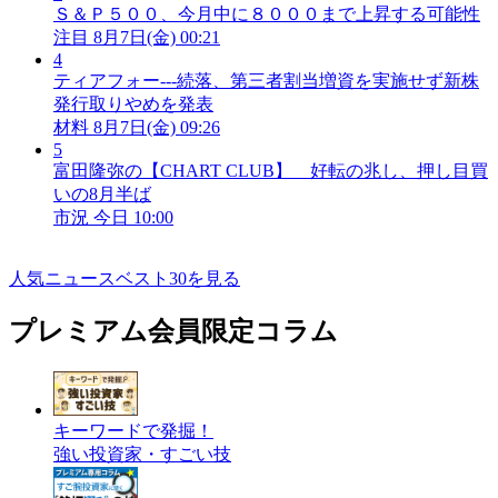
Ｓ＆Ｐ５００、今月中に８０００まで上昇する可能性
注目
8月7日(金) 00:21
4
ティアフォー---続落、第三者割当増資を実施せず新株
発行取りやめを発表
材料
8月7日(金) 09:26
5
富田隆弥の【CHART CLUB】 好転の兆し、押し目買
いの8月半ば
市況
今日 10:00
人気ニュースベスト30を見る
プレミアム会員限定コラム
キーワードで発掘！
強い投資家・すごい技