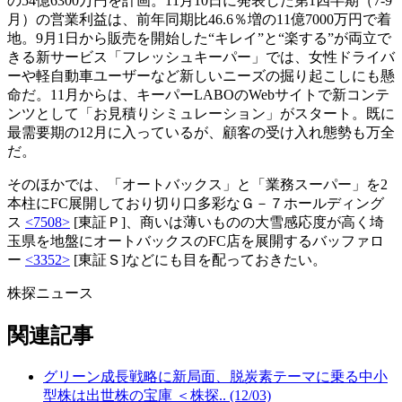
の54億6300万円を計画。11月10日に発表した第1四半期（7-9
月）の営業利益は、前年同期比46.6％増の11億7000万円で着
地。9月1日から販売を開始した“キレイ”と“楽する”が両立で
きる新サービス「フレッシュキーパー」では、女性ドライバ
ーや軽自動車ユーザーなど新しいニーズの掘り起こしにも懸
命だ。11月からは、キーパーLABOのWebサイトで新コンテ
ンツとして「お見積りシミュレーション」がスタート。既に
最需要期の12月に入っているが、顧客の受け入れ態勢も万全
だ。
そのほかでは、「オートバックス」と「業務スーパー」を2
本柱にFC展開しており切り口多彩なＧ－７ホールディング
ス
<7508>
[東証Ｐ]、商いは薄いものの大雪感応度が高く埼
玉県を地盤にオートバックスのFC店を展開するバッファロ
ー
<3352>
[東証Ｓ]などにも目を配っておきたい。
株探ニュース
関連記事
グリーン成長戦略に新局面、脱炭素テーマに乗る中小
型株は出世株の宝庫 ＜株探.. (12/03)