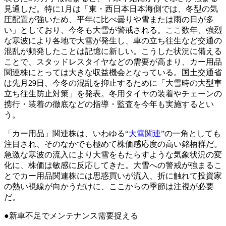
見通しだ。特に1月は「東・西日本日本海側では、冬型の気
圧配置が強いため、平年に比べ曇りや雪または雨の日が多
い」としており、今冬も大雪が警戒される。ここ数年、強烈
な寒波により各地で大雪が発生し、車の立ち往生など交通の
混乱が頻発したことは記憶に新しい。こうした状況に備える
ことで、スタッドレスタイヤなどの需要が高まり、カー用品
関連株にとっては大きな収益機会となっている。国土交通省
は先月29日、今冬の混乱を抑止するために「大雪時の大型車
立ち往生防止対策」を発表。冬用タイヤの装着やチェーンの
携行・装着の徹底などの指導・監査を今年も実施するとい
う。
「カー用品」関連株は、いわゆる“
大雪関連
”の一角としても
注目され、そのなかでも極めて株価感応度の高い銘柄群だ。
急激な寒波の流入により大雪をもたらすような気象状況の変
化に、株価は敏感に反応してきた。大雪への警戒が強まるこ
とでカー用品関連株には思惑買いが流入、折に触れて投資家
の熱い視線が向かうだけに、ここからの季節は注視が必要
だ。
●新車不足でメンテナンス需要捉える