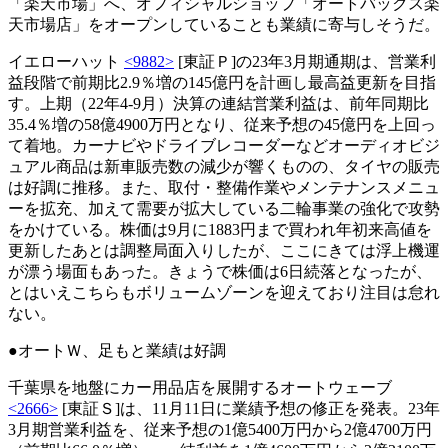
「楽天市場」へ、オフィシャルショップ「オートバックス楽
天市場店」をオープンしていることも業績に寄与しそうだ。
イエローハット
<9882>
[東証Ｐ]の23年3月期通期は、営業利
益段階で前期比2.9％増の145億円を計画し最高益更新を目指
す。上期（22年4-9月）決算の連結営業利益は、前年同期比
35.4％増の58億4900万円となり、従来予想の45億円を上回っ
て着地。カーナビやドライブレコーダーなどオーディオビジ
ュアル商品は新車販売数の減少が響くものの、タイヤの販売
は好調に推移。また、取付・整備作業やメンテナンスメニュ
ーを拡充、加えて需要が拡大している二輪事業の強化で攻勢
をかけている。株価は9月に1883円まで買われ年初来高値を
更新したあとは調整局面入りしたが、ここにきては浮上機運
が漂う場面もあった。きょうで株価は6日続落となったが、
とはいえこちらもボリュームゾーンを迎えており注目は怠れ
ない。
●オートＷ、足もと業績は好調
千葉県を地盤にカー用品店を展開するオートウェーブ
<2666>
[東証Ｓ]は、11月11日に業績予想の修正を発表。23年
3月期営業利益を、従来予想の1億5400万円から2億4700万円