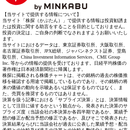
【当サイトで提供する情報について】
当サイト「株探（かぶたん）」で提供する情報は投資勧誘ま
たは投資に関する助言をすることを目的としておりません。
投資の決定は、ご自身の判断でなされますようお願いいたし
ます。
当サイトにおけるデータは、東京証券取引所、大阪取引所、
名古屋証券取引所、JPX総研、ジャパンネクスト証券、堂島
取引所、China Investment Information Services、CME Group
Inc. 等からの情報の提供を受けております。日経平均株価の
著作権は日本経済新聞社に帰属します。
株探に掲載される株価チャートは、その銘柄の過去の株価推
移を確認する用途で掲載しているものであり、その銘柄の将
来の価値の動向を示唆あるいは保証するものではなく、ま
た、売買を推奨するものではありません。
決算を扱う記事における「サプライズ決算」とは、決算情報
として注目に値するかという観点から、発表された決算のサ
プライズ度（当該会社の本決算か各四半期であるか、業績予
想の修正か配当予想の修正であるか、及びそこで発表された
決算結果ならびに当該会社が過去に公表した業績予想・配当