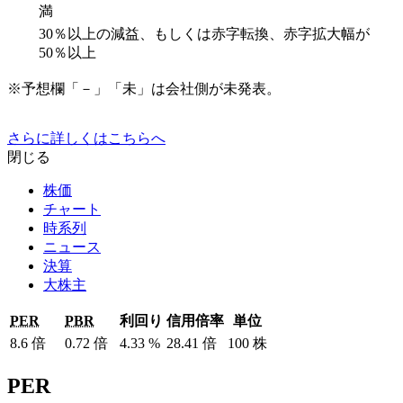
満
30％以上の減益、もしくは赤字転換、赤字拡大幅が
50％以上
※予想欄「－」「未」は会社側が未発表。
さらに詳しくはこちらへ
閉じる
株価
チャート
時系列
ニュース
決算
大株主
PER
PBR
利回り
信用倍率
単位
8.6
倍
0.72
倍
4.33
%
28.41
倍
100
株
PER