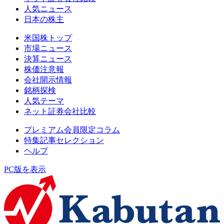
人気ニュース
日本の株主
米国株トップ
市場ニュース
決算ニュース
株価注意報
会社開示情報
銘柄探検
人気テーマ
ネット証券会社比較
プレミアム会員限定コラム
特集記事セレクション
ヘルプ
PC版を表示