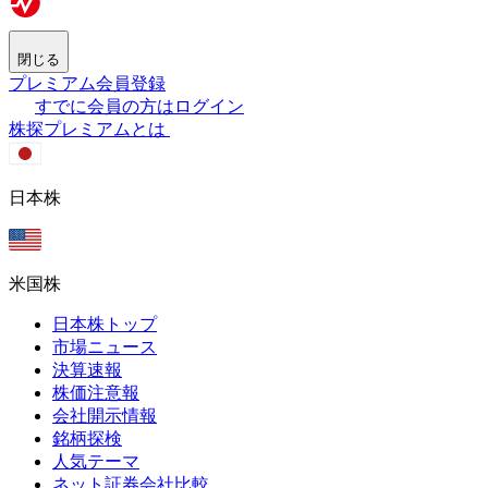
閉じる
プレミアム会員登録
すでに会員の方はログイン
株探プレミアムとは
日本株
米国株
日本株トップ
市場ニュース
決算速報
株価注意報
会社開示情報
銘柄探検
人気テーマ
ネット証券会社比較