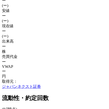
ー
(ー)
安値
ー
(ー)
現在値
ー
(ー)
出来高
ー
株
売買代金
ー
VWAP
ー
円
取得元：
ジャパンネクスト証券
流動性・約定回数