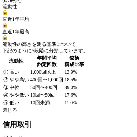
(8/7時点)
流動性
直近1年平均
直近1年最高
流動性の高さを測る基準について
下記のように5段階に分類しています。
年間平均
銘柄
流動性
約定回数
構成比率
① 高い
1,000回以上
13.9%
② やや高い
400回〜1,000回
18.5%
③ 中位
50回〜400回
39.0%
④ やや低い
10回〜50回
17.6%
⑤ 低い
10回未満
11.0%
閉じる
信用取引