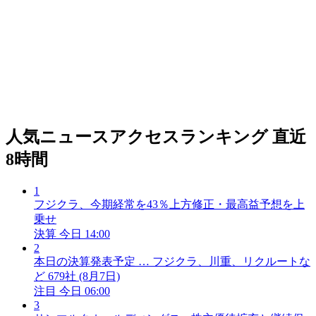
人気ニュースアクセスランキング
直近
8時間
1
フジクラ、今期経常を43％上方修正・最高益予想を上
乗せ
決算
今日 14:00
2
本日の決算発表予定 … フジクラ、川重、リクルートな
ど 679社 (8月7日)
注目
今日 06:00
3