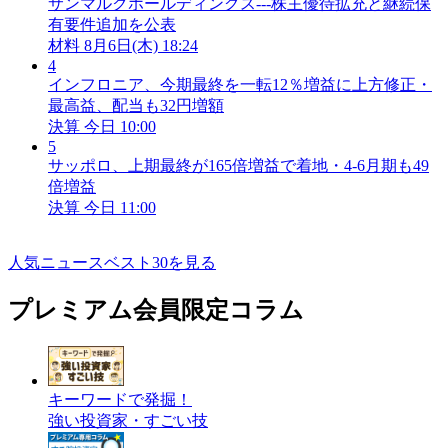
サンマルクホールディングス---株主優待拡充と継続保
有要件追加を公表
材料
8月6日(木) 18:24
4
インフロニア、今期最終を一転12％増益に上方修正・
最高益、配当も32円増額
決算
今日 10:00
5
サッポロ、上期最終が165倍増益で着地・4-6月期も49
倍増益
決算
今日 11:00
人気ニュースベスト30を見る
プレミアム会員限定コラム
キーワードで発掘！
強い投資家・すごい技