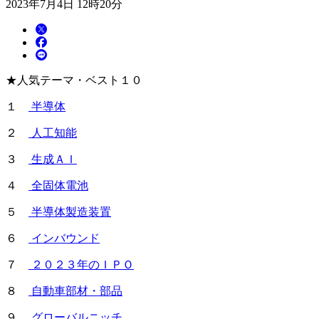
2023年7月4日 12時20分
★人気テーマ・ベスト１０
１
半導体
２
人工知能
３
生成ＡＩ
４
全固体電池
５
半導体製造装置
６
インバウンド
７
２０２３年のＩＰＯ
８
自動車部材・部品
９
グローバルニッチ