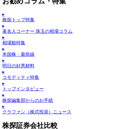
お勧めコラム・特集
▸
株探トップ特集
▸
著名人コーナー 珠玉の相場コラム
▸
相場観特集
▸
米国株・最前線
▸
明日の好悪材料
▸
コモディティ特集
▸
トップインタビュー
▸
株探編集部からのお手紙
▸
クラファン（株式投資）ニュース
株探証券会社比較