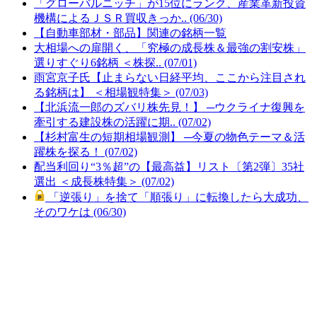
「グローバルニッチ」が15位にランク、産業革新投資
機構によるＪＳＲ買収きっか.. (06/30)
【自動車部材・部品】関連の銘柄一覧
大相場への扉開く、「究極の成長株＆最強の割安株」
選りすぐり6銘柄 ＜株探.. (07/01)
雨宮京子氏【止まらない日経平均、ここから注目され
る銘柄は】 ＜相場観特集＞ (07/03)
【北浜流一郎のズバリ株先見！】 ─ウクライナ復興を
牽引する建設株の活躍に期.. (07/02)
【杉村富生の短期相場観測】 ─今夏の物色テーマ＆活
躍株を探る！ (07/02)
配当利回り“3％超”の【最高益】リスト〔第2弾〕35社
選出 ＜成長株特集＞ (07/02)
「逆張り」を捨て「順張り」に転換したら大成功、
そのワケは (06/30)