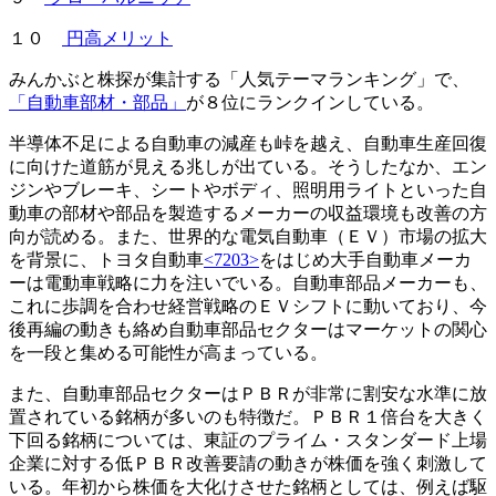
１０
円高メリット
みんかぶと株探が集計する「人気テーマランキング」で、
「自動車部材・部品」
が８位にランクインしている。
半導体不足による自動車の減産も峠を越え、自動車生産回復
に向けた道筋が見える兆しが出ている。そうしたなか、エン
ジンやブレーキ、シートやボディ、照明用ライトといった自
動車の部材や部品を製造するメーカーの収益環境も改善の方
向が読める。また、世界的な電気自動車（ＥＶ）市場の拡大
を背景に、トヨタ自動車
<7203>
をはじめ大手自動車メーカ
ーは電動車戦略に力を注いでいる。自動車部品メーカーも、
これに歩調を合わせ経営戦略のＥＶシフトに動いており、今
後再編の動きも絡め自動車部品セクターはマーケットの関心
を一段と集める可能性が高まっている。
また、自動車部品セクターはＰＢＲが非常に割安な水準に放
置されている銘柄が多いのも特徴だ。ＰＢＲ１倍台を大きく
下回る銘柄については、東証のプライム・スタンダード上場
企業に対する低ＰＢＲ改善要請の動きが株価を強く刺激して
いる。年初から株価を大化けさせた銘柄としては、例えば駆