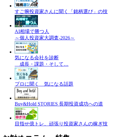
すご腕投資家さんに聞く「銘柄選び」の技
AI相場で勝つ人
～個人投資家大調査-2026～
気になる会社を診断
成長・課題・そして…
プロに聞く 気になる話題
Buy&Hold STORIES 長期投資成功への道
目指せ億トレ、頑張り投資家さんの稼ぎ技