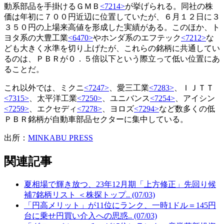
動系部品を手掛けるＧＭＢ
<7214>
が挙げられる。同社の株
価は年初に７００円近辺に位置していたが、６月１２日に３
３５０円の上場来高値を形成した実績がある。このほか、ト
ヨタ系の大豊工業
<6470>
やホンダ系のエフテック
<7212>
な
ども大きく水準を切り上げたが、これらの銘柄に共通してい
るのは、ＰＢＲが０．５倍以下という際立って低い位置にあ
ることだ。
これ以外では、ミクニ
<7247>
、愛三工業
<7283>
、ＩＪＴＴ
<7315>
、太平洋工業
<7250>
、ユニバンス
<7254>
、アイシン
<7259>
、エクセディ
<7278>
、ヨロズ
<7294>
など数多くの低
ＰＢＲ銘柄が自動車部品セクターに集中している。
出所：
MINKABU PRESS
関連記事
夏相場で輝き放つ、23年12月期「上方修正」先回り候
補7銘柄リスト ＜株探トップ.. (07/03)
「円高メリット」が11位にランク、一時1ドル＝145円
台に乗せ円買い介入への思惑.. (07/03)