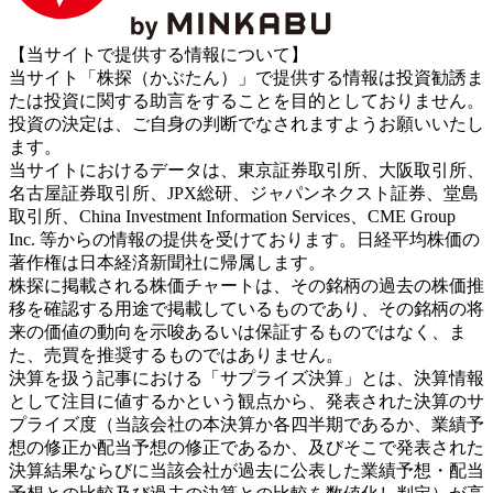
【当サイトで提供する情報について】
当サイト「株探（かぶたん）」で提供する情報は投資勧誘ま
たは投資に関する助言をすることを目的としておりません。
投資の決定は、ご自身の判断でなされますようお願いいたし
ます。
当サイトにおけるデータは、東京証券取引所、大阪取引所、
名古屋証券取引所、JPX総研、ジャパンネクスト証券、堂島
取引所、China Investment Information Services、CME Group
Inc. 等からの情報の提供を受けております。日経平均株価の
著作権は日本経済新聞社に帰属します。
株探に掲載される株価チャートは、その銘柄の過去の株価推
移を確認する用途で掲載しているものであり、その銘柄の将
来の価値の動向を示唆あるいは保証するものではなく、ま
た、売買を推奨するものではありません。
決算を扱う記事における「サプライズ決算」とは、決算情報
として注目に値するかという観点から、発表された決算のサ
プライズ度（当該会社の本決算か各四半期であるか、業績予
想の修正か配当予想の修正であるか、及びそこで発表された
決算結果ならびに当該会社が過去に公表した業績予想・配当