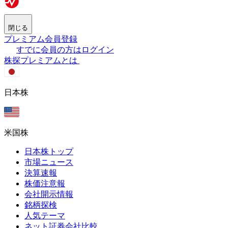
閉じる
プレミアム会員登録
すでに会員の方はログイン
株探プレミアムとは
日本株
米国株
日本株トップ
市場ニュース
決算速報
株価注意報
会社開示情報
銘柄探検
人気テーマ
ネット証券会社比較