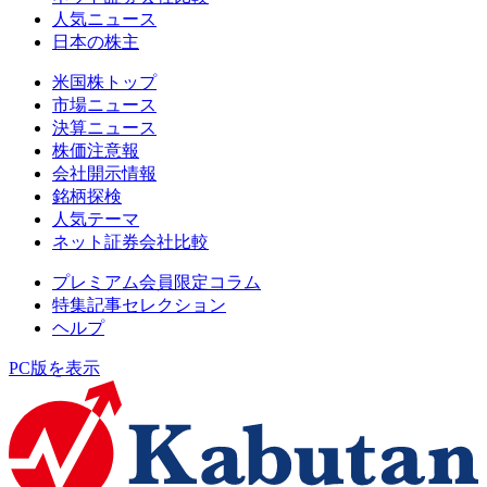
人気ニュース
日本の株主
米国株トップ
市場ニュース
決算ニュース
株価注意報
会社開示情報
銘柄探検
人気テーマ
ネット証券会社比較
プレミアム会員限定コラム
特集記事セレクション
ヘルプ
PC版を表示