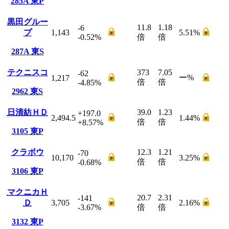
285A
東P
黒田グルー
11.8
1.18
-6
プ
1,143
5.51
%
-0.52
%
倍
倍
287A
東S
テクニスコ
373
7.05
-62
ー
%
1,217
倍
倍
-4.85
%
2962
東S
日清紡ＨＤ
39.0
1.23
+197.0
2,494.5
1.44
%
倍
倍
+8.57
%
3105
東P
クラボウ
12.3
1.21
-70
10,170
3.25
%
倍
倍
-0.68
%
3106
東P
マクニカＨ
20.7
2.31
-141
Ｄ
3,705
2.16
%
-3.67
%
倍
倍
3132
東P