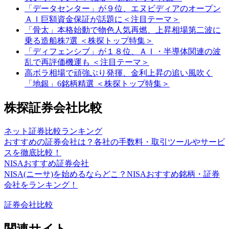
「データセンター」が９位、エヌビディアのオープン
ＡＩ巨額資金保証が話題に＜注目テーマ＞
「骨太」本格始動で物色人気再燃、上昇相場第二波に
乗る造船株7選 ＜株探トップ特集＞
「ディフェンシブ」が１８位、ＡＩ・半導体関連の波
乱で再評価機運も ＜注目テーマ＞
高ボラ相場で頑強ぶり発揮、金利上昇の追い風吹く
「地銀」6銘柄精選 ＜株探トップ特集＞
株探証券会社比較
ネット証券比較ランキング
おすすめの証券会社は？各社の手数料・取引ツールやサービ
スを徹底比較！
NISAおすすめ証券会社
NISA(ニーサ)を始めるならどこ？NISAおすすめ銘柄・証券
会社をランキング！
証券会社比較