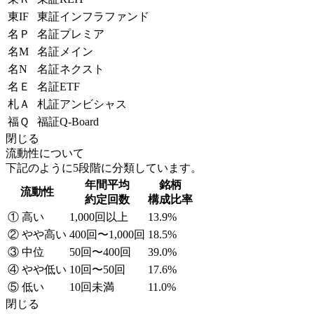
東IF
東証インフラファンド
名Ｐ
名証プレミア
名M
名証メイン
名N
名証ネクスト
名Ｅ
名証ETF
札Ａ
札証アンビシャス
福Ｑ
福証Q-Board
閉じる
流動性について
下記のように5段階に分類しています。
年間平均
銘柄
流動性
約定回数
構成比率
① 高い
1,000回以上
13.9%
② やや高い
400回〜1,000回
18.5%
③ 中位
50回〜400回
39.0%
④ やや低い
10回〜50回
17.6%
⑤ 低い
10回未満
11.0%
閉じる