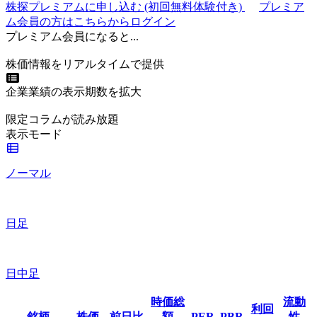
株探プレミアムに申し込む
(初回無料体験付き)
プレミア
ム会員の方はこちらからログイン
プレミアム会員になると...
株価情報をリアルタイムで提供
企業業績の表示期数を拡大
限定コラムが読み放題
表示モード
ノーマル
日足
日中足
時価総
流動
利回
銘柄
株価
前日比
額
PER
PBR
性