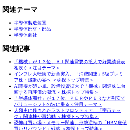
関連テーマ
半導体製造装置
半導体部材・部品
半導体商社
関連記事
「機械」が１３位、ＡＩ関連需要の拡大で好業績発表
相次ぐ＜注目テーマ＞
インフレ大転換で新章突入、「消費関連」S級プレミ
ア株・爆誕の宴へ ＜株探トップ特集＞
AI需要が追い風、設備投資拡大で「機械」関連株に台
頭する再評価の潮流 ＜株探トップ特集＞
「半導体商社」が１７位、ＰＥＲやＰＢＲなど割安で
バリューシフトの波に乗る＜注目テーマ＞
人類史に残されたラストフロンティア、「宇宙テッ
ク」関連株が再始動 ＜株探トップ特集＞
恐怖は買い場・メモリー関連、形勢逆転の「HBM底値
買いリバウンド」戦略 ＜株探トップ特集＞