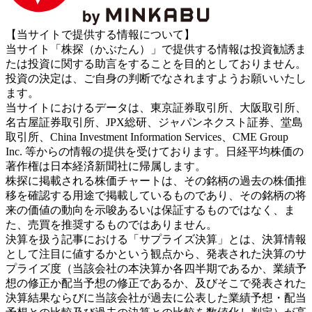
【当サイトで提供する情報について】
当サイト「株探（かぶたん）」で提供する情報は投資勧誘ま
たは投資に関する助言をすることを目的としておりません。
投資の決定は、ご自身の判断でなされますようお願いいたし
ます。
当サイトにおけるデータは、東京証券取引所、大阪取引所、
名古屋証券取引所、JPX総研、ジャパンネクスト証券、堂島
取引所、China Investment Information Services、CME Group
Inc. 等からの情報の提供を受けております。日経平均株価の
著作権は日本経済新聞社に帰属します。
株探に掲載される株価チャートは、その銘柄の過去の株価推
移を確認する用途で掲載しているものであり、その銘柄の将
来の価値の動向を示唆あるいは保証するものではなく、ま
た、売買を推奨するものではありません。
決算を扱う記事における「サプライズ決算」とは、決算情報
として注目に値するかという観点から、発表された決算のサ
プライズ度（当該会社の本決算か各四半期であるか、業績予
想の修正か配当予想の修正であるか、及びそこで発表された
決算結果ならびに当該会社が過去に公表した業績予想・配当