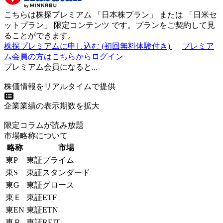
こちらは株探プレミアム 「
日本株プラン
」 または 「
日米セ
ットプラン
」
限定コンテンツ
です。プランをご契約して見
ることができます。
株探プレミアムに申し込む
(初回無料体験付き)
プレミア
ム会員の方はこちらからログイン
プレミアム会員になると...
株価情報をリアルタイムで提供
企業業績の表示期数を拡大
限定コラムが読み放題
市場略称について
略称
市場
東P
東証プライム
東S
東証スタンダード
東G
東証グロース
東Ｅ
東証ETF
東EN
東証ETN
東Ｒ
東証REIT