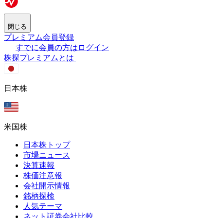
閉じる
プレミアム会員登録
すでに会員の方はログイン
株探プレミアムとは
日本株
米国株
日本株トップ
市場ニュース
決算速報
株価注意報
会社開示情報
銘柄探検
人気テーマ
ネット証券会社比較