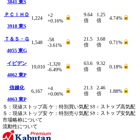
3841
東S
ＰＣＩＨＤ
9.64
1.25
+2
1,224
4.74
%
倍
倍
+0.16
%
3918
東S
Ｔ＆Ｓ・Ｇ
21.5
3.68
-58
1,548
0.71
%
倍
倍
-3.61
%
4055
東G
イビデン
63.6
9.32
-1,320
19,010
0.18
%
倍
倍
-6.49
%
4062
東P
信越化
21.3
2.46
+4
6,167
1.88
%
倍
倍
+0.06
%
4063
東P
Ｓ
：
現値ストップ高
ケ
：
特別買い気配
Sｹ
：
ストップ高気配
Ｓ
：
現値ストップ安
ケ
：
特別売
り
気配
Sｹ
：
ストップ安気配
市場略称について
流動性について