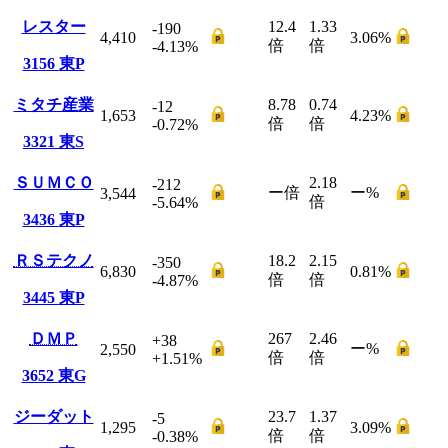
レスター
12.4
1.33
-190
4,410
3.06
%
倍
倍
-4.13
%
3156
東P
ミタチ産業
8.78
0.74
-12
1,653
4.23
%
倍
倍
-0.72
%
3321
東S
ＳＵＭＣＯ
2.18
-212
ー
倍
ー
%
3,544
倍
-5.64
%
3436
東P
ＲＳテクノ
18.2
2.15
-350
6,830
0.81
%
倍
倍
-4.87
%
3445
東P
ＤＭＰ
267
2.46
+38
ー
%
2,550
倍
倍
+1.51
%
3652
東G
ジーダット
23.7
1.37
-5
1,295
3.09
%
倍
倍
-0.38
%