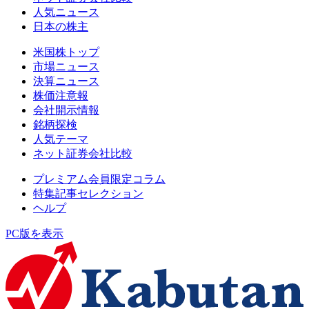
人気ニュース
日本の株主
米国株トップ
市場ニュース
決算ニュース
株価注意報
会社開示情報
銘柄探検
人気テーマ
ネット証券会社比較
プレミアム会員限定コラム
特集記事セレクション
ヘルプ
PC版を表示