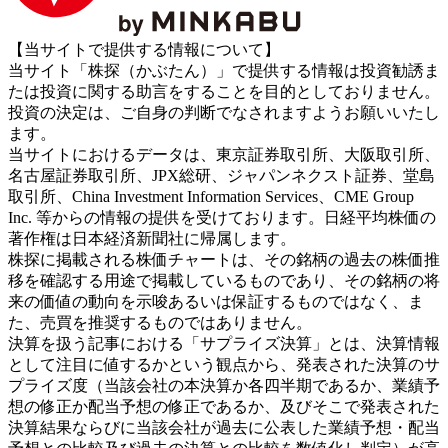
【当サイトで提供する情報について】
当サイト「株探（かぶたん）」で提供する情報は投資勧誘ま
たは投資に関する助言をすることを目的としておりません。
投資の決定は、ご自身の判断でなされますようお願いいたし
ます。
当サイトにおけるデータは、東京証券取引所、大阪取引所、
名古屋証券取引所、JPX総研、ジャパンネクスト証券、堂島
取引所、China Investment Information Services、CME Group
Inc. 等からの情報の提供を受けております。日経平均株価の
著作権は日本経済新聞社に帰属します。
株探に掲載される株価チャートは、その銘柄の過去の株価推
移を確認する用途で掲載しているものであり、その銘柄の将
来の価値の動向を示唆あるいは保証するものではなく、ま
た、売買を推奨するものではありません。
決算を扱う記事における「サプライズ決算」とは、決算情報
として注目に値するかという観点から、発表された決算のサ
プライズ度（当該会社の本決算か各四半期であるか、業績予
想の修正か配当予想の修正であるか、及びそこで発表された
決算結果ならびに当該会社が過去に公表した業績予想・配当