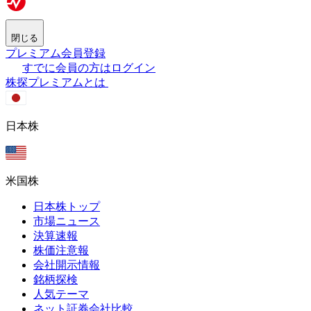
閉じる
プレミアム会員登録
すでに会員の方はログイン
株探プレミアムとは
日本株
米国株
日本株トップ
市場ニュース
決算速報
株価注意報
会社開示情報
銘柄探検
人気テーマ
ネット証券会社比較