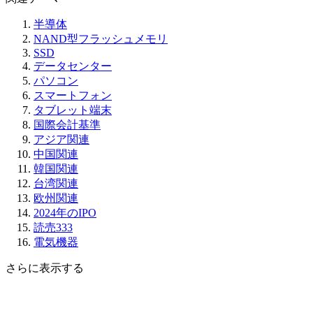
半導体
NAND型フラッシュメモリ
SSD
データセンター
パソコン
スマートフォン
タブレット端末
国際会計基準
アジア関連
中国関連
韓国関連
台湾関連
欧州関連
2024年のIPO
読売333
電気機器
さらに表示する