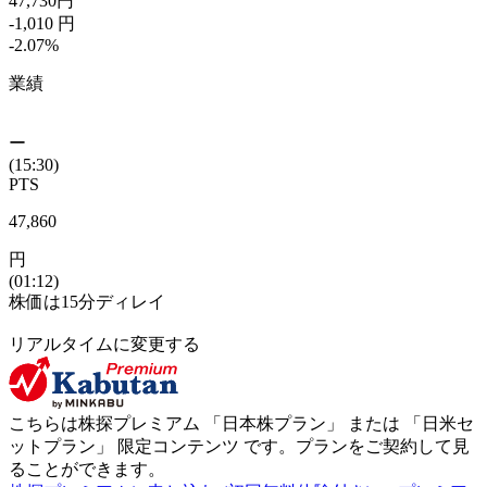
47,730
円
-1,010
円
-2.07
%
業績
ー
(15:30)
PTS
47,860
円
(01:12)
株価は15分ディレイ
リアルタイムに変更する
こちらは株探プレミアム 「
日本株プラン
」 または 「
日米セ
ットプラン
」
限定コンテンツ
です。プランをご契約して見
ることができます。