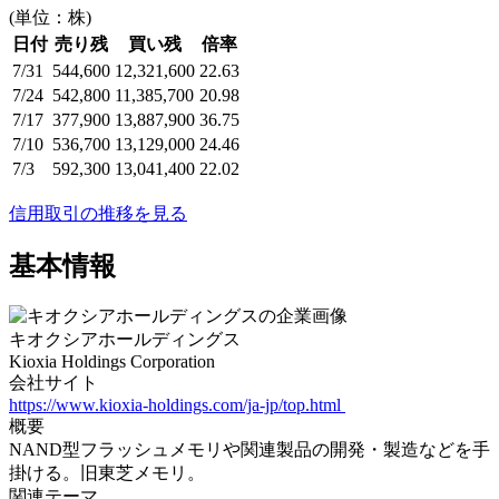
(単位：株)
日付
売り残
買い残
倍率
7/31
544,600
12,321,600
22.63
7/24
542,800
11,385,700
20.98
7/17
377,900
13,887,900
36.75
7/10
536,700
13,129,000
24.46
7/3
592,300
13,041,400
22.02
信用取引の推移を見る
基本情報
キオクシアホールディングス
Kioxia Holdings Corporation
会社サイト
https://www.kioxia-holdings.com/ja-jp/top.html
概要
NAND型フラッシュメモリや関連製品の開発・製造などを手
掛ける。旧東芝メモリ。
関連テーマ