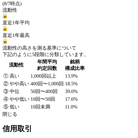
(8/7時点)
流動性
直近1年平均
直近1年最高
流動性の高さを測る基準について
下記のように5段階に分類しています。
年間平均
銘柄
流動性
約定回数
構成比率
① 高い
1,000回以上
13.9%
② やや高い
400回〜1,000回
18.5%
③ 中位
50回〜400回
39.0%
④ やや低い
10回〜50回
17.6%
⑤ 低い
10回未満
11.0%
閉じる
信用取引