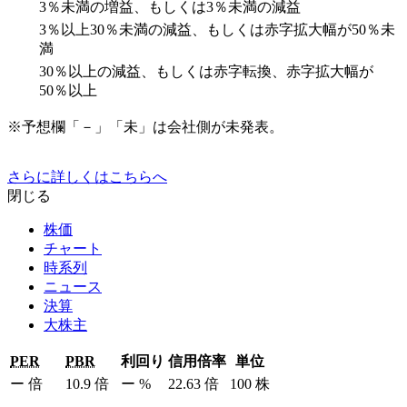
3％未満の増益、もしくは3％未満の減益
3％以上30％未満の減益、もしくは赤字拡大幅が50％未
満
30％以上の減益、もしくは赤字転換、赤字拡大幅が
50％以上
※予想欄「－」「未」は会社側が未発表。
さらに詳しくはこちらへ
閉じる
株価
チャート
時系列
ニュース
決算
大株主
PER
PBR
利回り
信用倍率
単位
ー
倍
10.9
倍
ー
%
22.63
倍
100
株