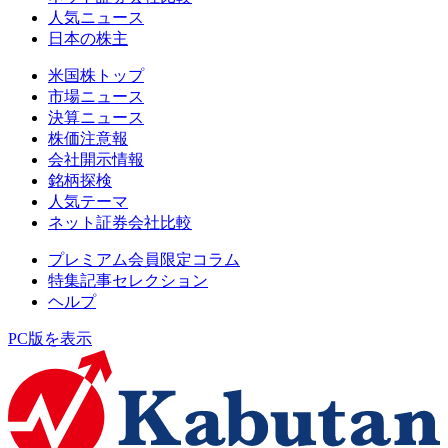
人気ニュース
日本の株主
米国株トップ
市場ニュース
決算ニュース
株価注意報
会社開示情報
銘柄探検
人気テーマ
ネット証券会社比較
プレミアム会員限定コラム
特集記事セレクション
ヘルプ
PC版を表示