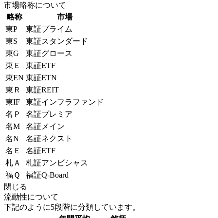
市場略称について
略称
市場
東P
東証プライム
東S
東証スタンダード
東G
東証グロース
東Ｅ
東証ETF
東EN
東証ETN
東Ｒ
東証REIT
東IF
東証インフラファンド
名Ｐ
名証プレミア
名M
名証メイン
名N
名証ネクスト
名Ｅ
名証ETF
札Ａ
札証アンビシャス
福Ｑ
福証Q-Board
閉じる
流動性について
下記のように5段階に分類しています。