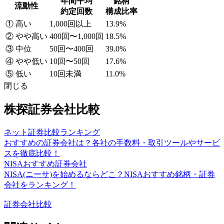
年間平均
銘柄
流動性
約定回数
構成比率
① 高い
1,000回以上
13.9%
② やや高い
400回〜1,000回
18.5%
③ 中位
50回〜400回
39.0%
④ やや低い
10回〜50回
17.6%
⑤ 低い
10回未満
11.0%
閉じる
株探証券会社比較
ネット証券比較ランキング
おすすめの証券会社は？各社の手数料・取引ツールやサービ
スを徹底比較！
NISAおすすめ証券会社
NISA(ニーサ)を始めるならどこ？NISAおすすめ銘柄・証券
会社をランキング！
証券会社比較