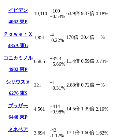
イビデン
+100
63.9
倍
9.37
倍
19,110
0.18
%
+0.53
%
4062
東P
ＰｏｗｅｒＸ
-4
170
倍
30.4
倍
ー
%
1,851
-0.22
%
485A
東G
コニカミノル
+35.3
11.4
倍
0.59
倍
658.5
2.73
%
+5.66
%
4902
東P
シリウスＶ
+1
2.88
倍
0.72
倍
ー
%
321
+0.31
%
6276
東S
ブラザー
+414
14.5
倍
1.39
倍
4,561
2.19
%
+9.98
%
6448
東P
ミネベア
-42
17.1
倍
1.60
倍
3,694
1.62
%
-1.12
%