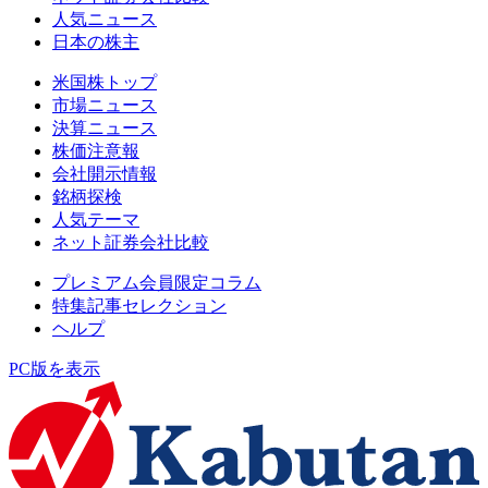
人気ニュース
日本の株主
米国株トップ
市場ニュース
決算ニュース
株価注意報
会社開示情報
銘柄探検
人気テーマ
ネット証券会社比較
プレミアム会員限定コラム
特集記事セレクション
ヘルプ
PC版を表示