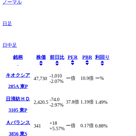
ノーマル
日足
日中足
銘柄
株価
前日比
PER
PBR
利回り
キオクシア
-1,010
ー
倍
10.9
倍
ー
%
47,730
-2.07
%
285A
東P
日清紡ＨＤ
-74.0
37.8
倍
1.19
倍
2,420.5
1.49
%
-2.97
%
3105
東P
Ａバランス
+18
ー
倍
0.17
倍
341
0.88
%
+5.57
%
3856
東S