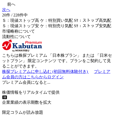
前へ
次へ
20件 / 228件中
Ｓ
：
現値ストップ高
ケ
：
特別買い気配
Sｹ
：
ストップ高気配
Ｓ
：
現値ストップ安
ケ
：
特別売
り
気配
Sｹ
：
ストップ安気配
市場略称について
流動性について
こちらは株探プレミアム 「
日本株プラン
」 または 「
日米セ
ットプラン
」
限定コンテンツ
です。プランをご契約して見
ることができます。
株探プレミアムに申し込む
(初回無料体験付き)
プレミア
ム会員の方はこちらからログイン
プレミアム会員になると...
株価情報をリアルタイムで提供
企業業績の表示期数を拡大
限定コラムが読み放題