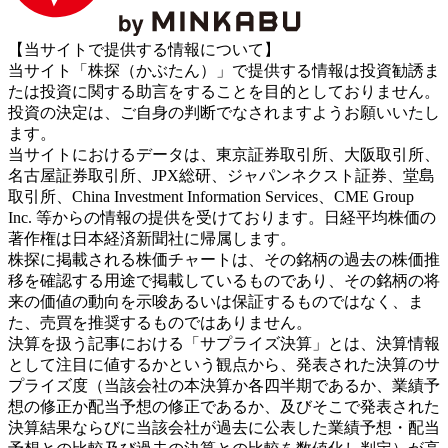
【当サイトで提供する情報について】
当サイト「株探（かぶたん）」で提供する情報は投資勧誘ま
たは投資に関する助言をすることを目的としておりません。
投資の決定は、ご自身の判断でなされますようお願いいたし
ます。
当サイトにおけるデータは、東京証券取引所、大阪取引所、
名古屋証券取引所、JPX総研、ジャパンネクスト証券、堂島
取引所、China Investment Information Services、CME Group
Inc. 等からの情報の提供を受けております。日経平均株価の
著作権は日本経済新聞社に帰属します。
株探に掲載される株価チャートは、その銘柄の過去の株価推
移を確認する用途で掲載しているものであり、その銘柄の将
来の価値の動向を示唆あるいは保証するものではなく、ま
た、売買を推奨するものではありません。
決算を扱う記事における「サプライズ決算」とは、決算情報
として注目に値するかという観点から、発表された決算のサ
プライズ度（当該会社の本決算か各四半期であるか、業績予
想の修正か配当予想の修正であるか、及びそこで発表された
決算結果ならびに当該会社が過去に公表した業績予想・配当