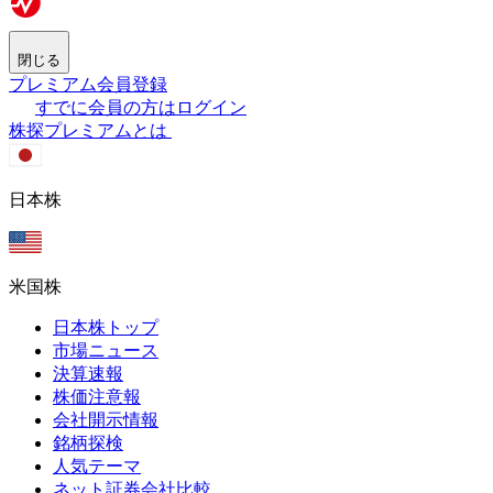
閉じる
プレミアム会員登録
すでに会員の方はログイン
株探プレミアムとは
日本株
米国株
日本株トップ
市場ニュース
決算速報
株価注意報
会社開示情報
銘柄探検
人気テーマ
ネット証券会社比較