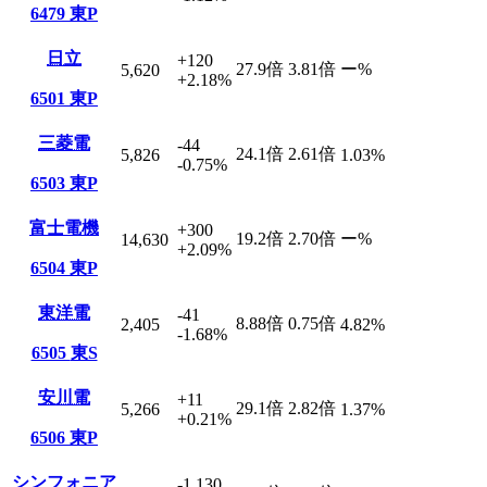
6479
東P
日立
+120
27.9
倍
3.81
倍
ー
%
5,620
+2.18
%
6501
東P
三菱電
-44
24.1
倍
2.61
倍
5,826
1.03
%
-0.75
%
6503
東P
富士電機
+300
19.2
倍
2.70
倍
ー
%
14,630
+2.09
%
6504
東P
東洋電
-41
8.88
倍
0.75
倍
2,405
4.82
%
-1.68
%
6505
東S
安川電
+11
29.1
倍
2.82
倍
5,266
1.37
%
+0.21
%
6506
東P
シンフォニア
-1,130