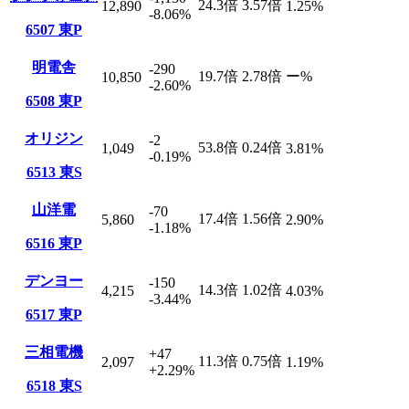
24.3
倍
3.57
倍
12,890
1.25
%
-8.06
%
6507
東P
明電舎
-290
19.7
倍
2.78
倍
ー
%
10,850
-2.60
%
6508
東P
オリジン
-2
53.8
倍
0.24
倍
1,049
3.81
%
-0.19
%
6513
東S
山洋電
-70
17.4
倍
1.56
倍
5,860
2.90
%
-1.18
%
6516
東P
デンヨー
-150
14.3
倍
1.02
倍
4,215
4.03
%
-3.44
%
6517
東P
三相電機
+47
11.3
倍
0.75
倍
2,097
1.19
%
+2.29
%
6518
東S