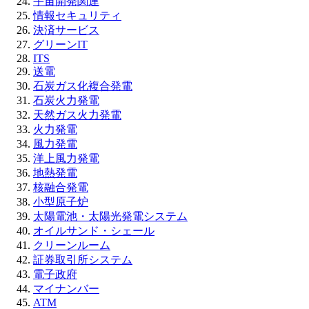
宇宙開発関連
情報セキュリティ
決済サービス
グリーンIT
ITS
送電
石炭ガス化複合発電
石炭火力発電
天然ガス火力発電
火力発電
風力発電
洋上風力発電
地熱発電
核融合発電
小型原子炉
太陽電池・太陽光発電システム
オイルサンド・シェール
クリーンルーム
証券取引所システム
電子政府
マイナンバー
ATM