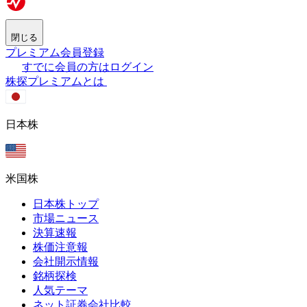
閉じる
プレミアム会員登録
すでに会員の方はログイン
株探プレミアムとは
日本株
米国株
日本株トップ
市場ニュース
決算速報
株価注意報
会社開示情報
銘柄探検
人気テーマ
ネット証券会社比較