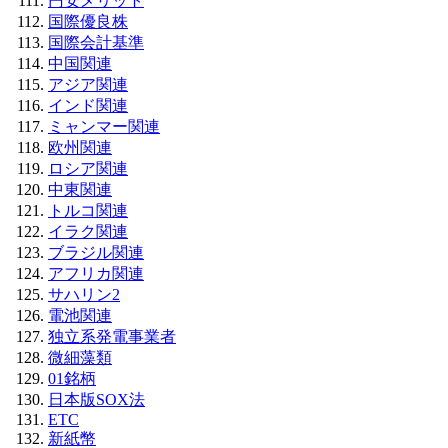
円安メリット
国際優良株
国際会計基準
中国関連
アジア関連
インド関連
ミャンマー関連
欧州関連
ロシア関連
中東関連
トルコ関連
イラク関連
ブラジル関連
アフリカ関連
サハリン2
電池関連
独立系発電事業者
微細藻類
01銘柄
日本版SOX法
ETC
新紙幣