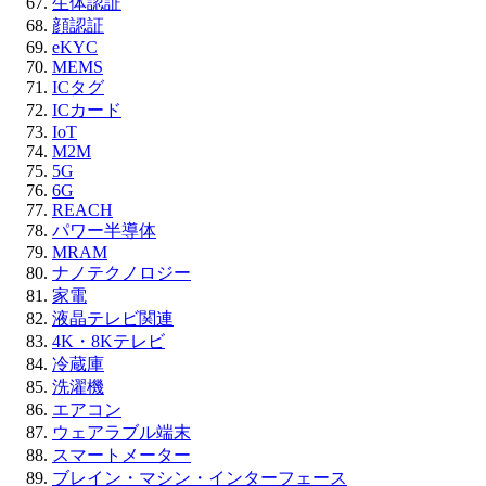
生体認証
顔認証
eKYC
MEMS
ICタグ
ICカード
IoT
M2M
5G
6G
REACH
パワー半導体
MRAM
ナノテクノロジー
家電
液晶テレビ関連
4K・8Kテレビ
冷蔵庫
洗濯機
エアコン
ウェアラブル端末
スマートメーター
ブレイン・マシン・インターフェース