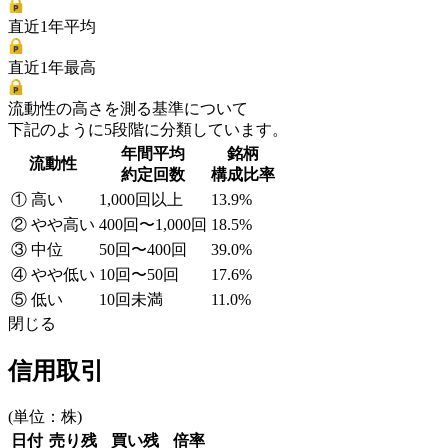
直近1年平均
直近1年最高
流動性の高さを測る基準について
下記のように5段階に分類しています。
年間平均
銘柄
流動性
約定回数
構成比率
① 高い
1,000回以上
13.9%
② やや高い
400回〜1,000回
18.5%
③ 中位
50回〜400回
39.0%
④ やや低い
10回〜50回
17.6%
⑤ 低い
10回未満
11.0%
閉じる
信用取引
(単位：株)
日付
売り残
買い残
倍率