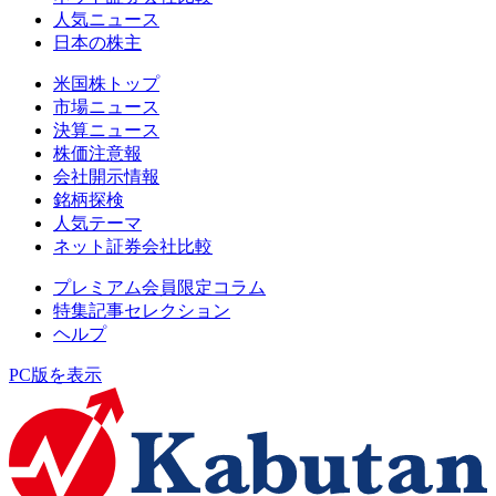
人気ニュース
日本の株主
米国株トップ
市場ニュース
決算ニュース
株価注意報
会社開示情報
銘柄探検
人気テーマ
ネット証券会社比較
プレミアム会員限定コラム
特集記事セレクション
ヘルプ
PC版を表示