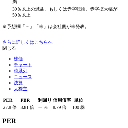
満
30％以上の減益、もしくは赤字転換、赤字拡大幅が
50％以上
※予想欄「－」「未」は会社側が未発表。
さらに詳しくはこちらへ
閉じる
株価
チャート
時系列
ニュース
決算
大株主
PER
PBR
利回り
信用倍率
単位
27.8
倍
3.81
倍
ー
%
8.79
倍
100
株
PER