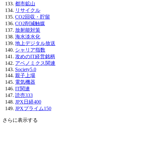
都市鉱山
リサイクル
CO2回収・貯留
CO2削減触媒
放射能対策
海水淡水化
地上デジタル放送
シャリア指数
攻めのIT経営銘柄
アベノミクス関連
Society5.0
親子上場
電気機器
IT関連
読売333
JPX日経400
JPXプライム150
さらに表示する