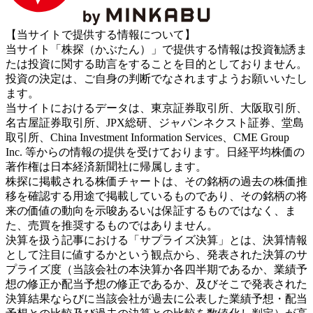
【当サイトで提供する情報について】
当サイト「株探（かぶたん）」で提供する情報は投資勧誘ま
たは投資に関する助言をすることを目的としておりません。
投資の決定は、ご自身の判断でなされますようお願いいたし
ます。
当サイトにおけるデータは、東京証券取引所、大阪取引所、
名古屋証券取引所、JPX総研、ジャパンネクスト証券、堂島
取引所、China Investment Information Services、CME Group
Inc. 等からの情報の提供を受けております。日経平均株価の
著作権は日本経済新聞社に帰属します。
株探に掲載される株価チャートは、その銘柄の過去の株価推
移を確認する用途で掲載しているものであり、その銘柄の将
来の価値の動向を示唆あるいは保証するものではなく、ま
た、売買を推奨するものではありません。
決算を扱う記事における「サプライズ決算」とは、決算情報
として注目に値するかという観点から、発表された決算のサ
プライズ度（当該会社の本決算か各四半期であるか、業績予
想の修正か配当予想の修正であるか、及びそこで発表された
決算結果ならびに当該会社が過去に公表した業績予想・配当