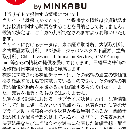
【当サイトで提供する情報について】
当サイト「株探（かぶたん）」で提供する情報は投資勧誘ま
たは投資に関する助言をすることを目的としておりません。
投資の決定は、ご自身の判断でなされますようお願いいたし
ます。
当サイトにおけるデータは、東京証券取引所、大阪取引所、
名古屋証券取引所、JPX総研、ジャパンネクスト証券、堂島
取引所、China Investment Information Services、CME Group
Inc. 等からの情報の提供を受けております。日経平均株価の
著作権は日本経済新聞社に帰属します。
株探に掲載される株価チャートは、その銘柄の過去の株価推
移を確認する用途で掲載しているものであり、その銘柄の将
来の価値の動向を示唆あるいは保証するものではなく、ま
た、売買を推奨するものではありません。
決算を扱う記事における「サプライズ決算」とは、決算情報
として注目に値するかという観点から、発表された決算のサ
プライズ度（当該会社の本決算か各四半期であるか、業績予
想の修正か配当予想の修正であるか、及びそこで発表された
決算結果ならびに当該会社が過去に公表した業績予想・配当