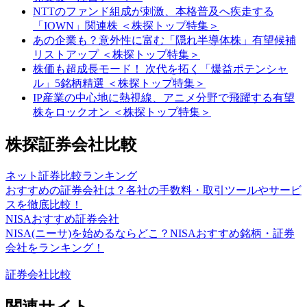
NTTのファンド組成が刺激、本格普及へ疾走する
「IOWN」関連株 ＜株探トップ特集＞
あの企業も？意外性に富む「隠れ半導体株」有望候補
リストアップ ＜株探トップ特集＞
株価も超成長モード！ 次代を拓く「爆益ポテンシャ
ル」5銘柄精選 ＜株探トップ特集＞
IP産業の中心地に熱視線、アニメ分野で飛躍する有望
株をロックオン ＜株探トップ特集＞
株探証券会社比較
ネット証券比較ランキング
おすすめの証券会社は？各社の手数料・取引ツールやサービ
スを徹底比較！
NISAおすすめ証券会社
NISA(ニーサ)を始めるならどこ？NISAおすすめ銘柄・証券
会社をランキング！
証券会社比較