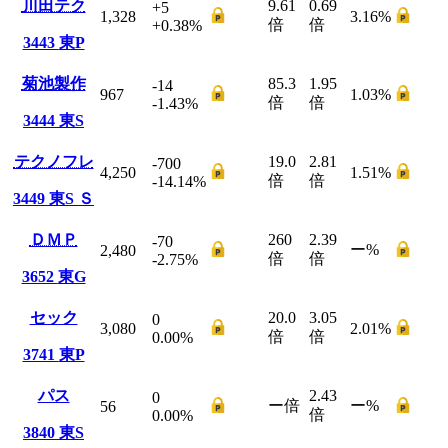
川田テク
9.61
0.69
+5
1,328
3.16
%
倍
倍
+0.38
%
3443
東P
菊池製作
85.3
1.95
-14
967
1.03
%
倍
倍
-1.43
%
3444
東S
テクノフレ
19.0
2.81
-700
4,250
1.51
%
倍
倍
-14.14
%
3449
東S
Ｓ
ＤＭＰ
260
2.39
-70
ー
%
2,480
倍
倍
-2.75
%
3652
東G
セック
20.0
3.05
0
3,080
2.01
%
倍
倍
0.00
%
3741
東P
パス
2.43
0
ー
倍
ー
%
56
倍
0.00
%
3840
東S