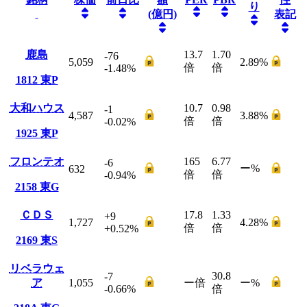
り
(億円)
表記
鹿島
13.7
1.70
-76
5,059
2.89
%
倍
倍
-1.48
%
1812
東P
大和ハウス
10.7
0.98
-1
4,587
3.88
%
倍
倍
-0.02
%
1925
東P
フロンテオ
165
6.77
-6
ー
%
632
倍
倍
-0.94
%
2158
東G
ＣＤＳ
17.8
1.33
+9
1,727
4.28
%
倍
倍
+0.52
%
2169
東S
リベラウェ
30.8
-7
ア
1,055
ー
倍
ー
%
-0.66
%
倍