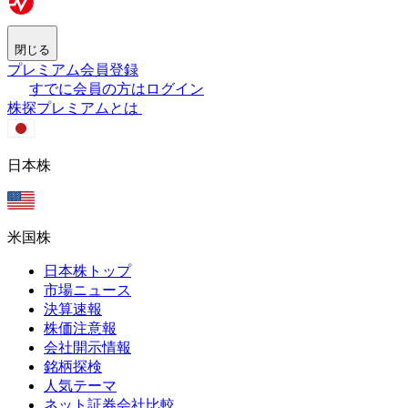
閉じる
プレミアム会員登録
すでに会員の方はログイン
株探プレミアムとは
日本株
米国株
日本株トップ
市場ニュース
決算速報
株価注意報
会社開示情報
銘柄探検
人気テーマ
ネット証券会社比較