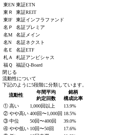
東EN
東証ETN
東Ｒ
東証REIT
東IF
東証インフラファンド
名Ｐ
名証プレミア
名M
名証メイン
名N
名証ネクスト
名Ｅ
名証ETF
札Ａ
札証アンビシャス
福Ｑ
福証Q-Board
閉じる
流動性について
下記のように5段階に分類しています。
年間平均
銘柄
流動性
約定回数
構成比率
① 高い
1,000回以上
13.9%
② やや高い
400回〜1,000回
18.5%
③ 中位
50回〜400回
39.0%
④ やや低い
10回〜50回
17.6%