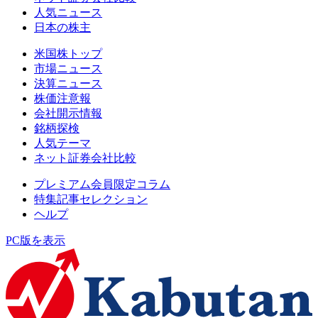
人気ニュース
日本の株主
米国株トップ
市場ニュース
決算ニュース
株価注意報
会社開示情報
銘柄探検
人気テーマ
ネット証券会社比較
プレミアム会員限定コラム
特集記事セレクション
ヘルプ
PC版を表示