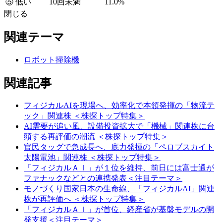
⑤ 低い
10回未満
11.0%
閉じる
関連テーマ
ロボット掃除機
関連記事
フィジカルAIを現場へ、効率化で本領発揮の「物流テ
ック」関連株 ＜株探トップ特集＞
AI需要が追い風、設備投資拡大で「機械」関連株に台
頭する再評価の潮流 ＜株探トップ特集＞
官民タッグで急成長へ、底力発揮の「ペロブスカイト
太陽電池」関連株 ＜株探トップ特集＞
「フィジカルＡＩ」が１位を維持、前日には富士通が
ファナックなどとの連携発表＜注目テーマ＞
モノづくり国家日本の生命線、「フィジカルAI」関連
株が再評価へ ＜株探トップ特集＞
「フィジカルＡＩ」が首位、経産省が基盤モデルの開
発支援＜注目テーマ＞