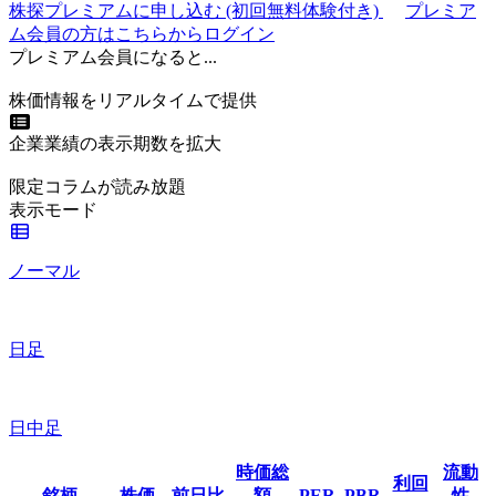
株探プレミアムに申し込む
(初回無料体験付き)
プレミア
ム会員の方はこちらからログイン
プレミアム会員になると...
株価情報をリアルタイムで提供
企業業績の表示期数を拡大
限定コラムが読み放題
表示モード
ノーマル
日足
日中足
時価総
流動
利回
銘柄
株価
前日比
額
PER
PBR
性