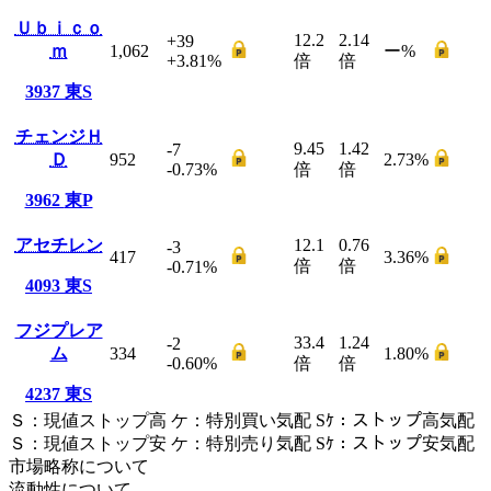
Ｕｂｉｃｏ
12.2
2.14
+39
ｍ
1,062
ー
%
+3.81
%
倍
倍
3937
東S
チェンジＨ
9.45
1.42
-7
Ｄ
952
2.73
%
-0.73
%
倍
倍
3962
東P
アセチレン
12.1
0.76
-3
417
3.36
%
倍
倍
-0.71
%
4093
東S
フジプレア
33.4
1.24
-2
ム
334
1.80
%
-0.60
%
倍
倍
4237
東S
Ｓ
：
現値ストップ高
ケ
：
特別買い気配
Sｹ
：
ストップ高気配
Ｓ
：
現値ストップ安
ケ
：
特別売
り
気配
Sｹ
：
ストップ安気配
市場略称について
流動性について