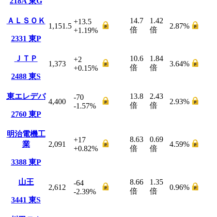
218A
東G
ＡＬＳＯＫ
14.7
1.42
+13.5
1,151.5
2.87
%
倍
倍
+1.19
%
2331
東P
ＪＴＰ
10.6
1.84
+2
1,373
3.64
%
倍
倍
+0.15
%
2488
東S
東エレデバ
13.8
2.43
-70
4,400
2.93
%
倍
倍
-1.57
%
2760
東P
明治電機工
8.63
0.69
+17
業
2,091
4.59
%
+0.82
%
倍
倍
3388
東P
山王
8.66
1.35
-64
2,612
0.96
%
倍
倍
-2.39
%
3441
東S