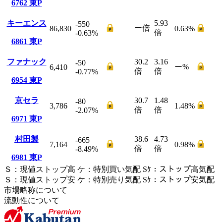
6762
東P
キーエンス
5.93
-550
ー
倍
86,830
0.63
%
倍
-0.63
%
6861
東P
ファナック
30.2
3.16
-50
ー
%
6,410
倍
倍
-0.77
%
6954
東P
京セラ
30.7
1.48
-80
3,786
1.48
%
倍
倍
-2.07
%
6971
東P
村田製
38.6
4.73
-665
7,164
0.98
%
倍
倍
-8.49
%
6981
東P
Ｓ
：
現値ストップ高
ケ
：
特別買い気配
Sｹ
：
ストップ高気配
Ｓ
：
現値ストップ安
ケ
：
特別売
り
気配
Sｹ
：
ストップ安気配
市場略称について
流動性について