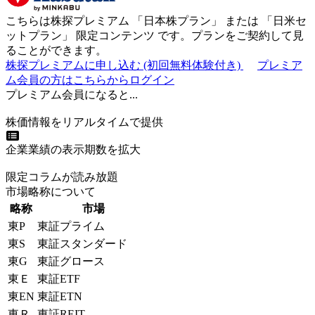
こちらは株探プレミアム 「
日本株プラン
」 または 「
日米セ
ットプラン
」
限定コンテンツ
です。プランをご契約して見
ることができます。
株探プレミアムに申し込む
(初回無料体験付き)
プレミア
ム会員の方はこちらからログイン
プレミアム会員になると...
株価情報をリアルタイムで提供
企業業績の表示期数を拡大
限定コラムが読み放題
市場略称について
略称
市場
東P
東証プライム
東S
東証スタンダード
東G
東証グロース
東Ｅ
東証ETF
東EN
東証ETN
東Ｒ
東証REIT