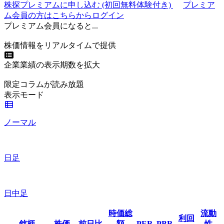
株探プレミアムに申し込む
(初回無料体験付き)
プレミア
ム会員の方はこちらからログイン
プレミアム会員になると...
株価情報をリアルタイムで提供
企業業績の表示期数を拡大
限定コラムが読み放題
表示モード
ノーマル
日足
日中足
時価総
流動
利回
銘柄
株価
前日比
額
PER
PBR
性