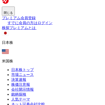
閉じる
プレミアム会員登録
すでに会員の方はログイン
株探プレミアムとは
日本株
米国株
日本株トップ
市場ニュース
決算速報
株価注意報
会社開示情報
銘柄探検
人気テーマ
ネット証券会社比較