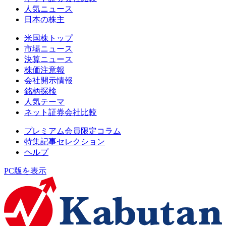
人気ニュース
日本の株主
米国株トップ
市場ニュース
決算ニュース
株価注意報
会社開示情報
銘柄探検
人気テーマ
ネット証券会社比較
プレミアム会員限定コラム
特集記事セレクション
ヘルプ
PC版を表示