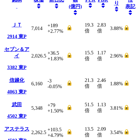
り
(億円)
表記
ＪＴ
19.3
2.83
+189
7,014
3.88
%
倍
倍
+2.77
%
2914
東P
セブン＆ア
15.5
1.17
+36.5
イ
2,026.5
2.96
%
+1.83
%
倍
倍
3382
東P
信越化
21.3
2.46
-3
6,160
1.88
%
倍
倍
-0.05
%
4063
東P
武田
51.5
1.13
+79
5,348
3.81
%
倍
倍
+1.50
%
4502
東P
アステラス
13.5
2.09
+103.5
2,262.5
3.54
%
倍
倍
+4.79
%