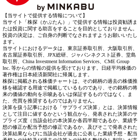
【当サイトで提供する情報について】
当サイト「株探（かぶたん）」で提供する情報は投資勧誘ま
たは投資に関する助言をすることを目的としておりません。
投資の決定は、ご自身の判断でなされますようお願いいたし
ます。
当サイトにおけるデータは、東京証券取引所、大阪取引所、
名古屋証券取引所、JPX総研、ジャパンネクスト証券、堂島
取引所、China Investment Information Services、CME Group
Inc. 等からの情報の提供を受けております。日経平均株価の
著作権は日本経済新聞社に帰属します。
株探に掲載される株価チャートは、その銘柄の過去の株価推
移を確認する用途で掲載しているものであり、その銘柄の将
来の価値の動向を示唆あるいは保証するものではなく、ま
た、売買を推奨するものではありません。
決算を扱う記事における「サプライズ決算」とは、決算情報
として注目に値するかという観点から、発表された決算のサ
プライズ度（当該会社の本決算か各四半期であるか、業績予
想の修正か配当予想の修正であるか、及びそこで発表された
決算結果ならびに当該会社が過去に公表した業績予想・配当