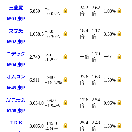
三菱電
24.2
2.62
+2
5,850
1.03
%
倍
倍
+0.03
%
6503
東P
マブチ
18.4
1.17
+5.0
1,658.5
3.38
%
倍
倍
+0.30
%
6592
東P
ニデック
1.79
-36
ー
倍
ー
%
2,749
倍
-1.29
%
6594
東P
オムロン
33.6
1.63
+980
6,911
1.59
%
倍
倍
+16.52
%
6645
東P
ソニーＧ
17.6
2.54
+69.0
3,634.0
0.96
%
倍
倍
+1.94
%
6758
東P
ＴＤＫ
25.4
2.48
-145.0
3,005.0
1.33
%
倍
倍
-4.60
%