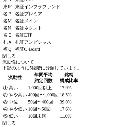
東IF
東証インフラファンド
名Ｐ
名証プレミア
名M
名証メイン
名N
名証ネクスト
名Ｅ
名証ETF
札Ａ
札証アンビシャス
福Ｑ
福証Q-Board
閉じる
流動性について
下記のように5段階に分類しています。
年間平均
銘柄
流動性
約定回数
構成比率
① 高い
1,000回以上
13.9%
② やや高い
400回〜1,000回
18.5%
③ 中位
50回〜400回
39.0%
④ やや低い
10回〜50回
17.6%
⑤ 低い
10回未満
11.0%
閉じる