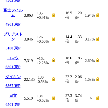
4503
東P
富士フイル
16.5
1.20
+35
ム
3,863
1.94
%
+0.91
%
倍
倍
4901
東P
ブリヂスト
14.4
1.33
+26
ン
3,946
3.17
%
+0.66
%
倍
倍
5108
東P
コマツ
18.6
1.85
+162
7,319
2.60
%
倍
倍
+2.26
%
6301
東P
ダイキン
22.2
2.06
-130
22,135
1.63
%
倍
倍
-0.58
%
6367
東P
日立
27.3
3.74
+34
ー
%
5,510
倍
倍
+0.62
%
6501
東P