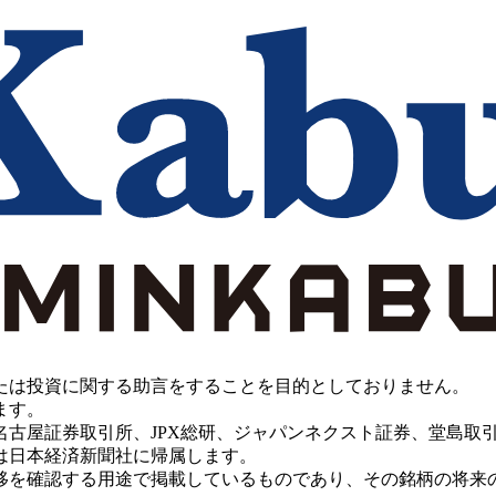
たは投資に関する助言をすることを目的としておりません。
ます。
PX総研、ジャパンネクスト証券、堂島取引所、China Investment 
は日本経済新聞社に帰属します。
移を確認する用途で掲載しているものであり、その銘柄の将来