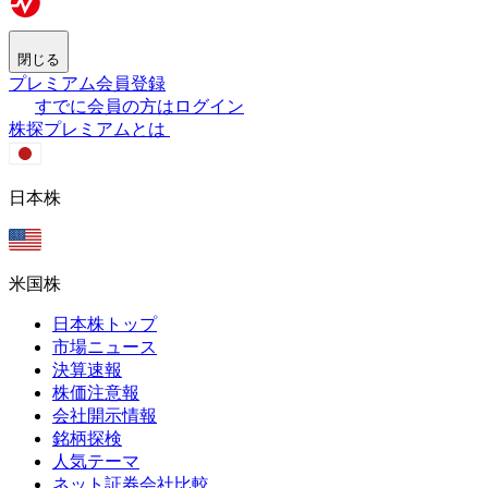
閉じる
プレミアム会員登録
すでに会員の方はログイン
株探プレミアムとは
日本株
米国株
日本株トップ
市場ニュース
決算速報
株価注意報
会社開示情報
銘柄探検
人気テーマ
ネット証券会社比較