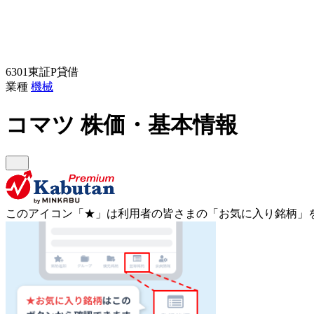
6301
東証P
貸借
業種
機械
コマツ
株価・基本情報
このアイコン
「★」
は利用者の皆さまの
「お気に入り銘柄」