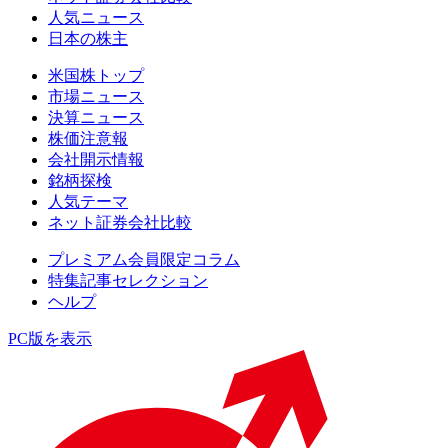
人気ニュース
日本の株主
米国株トップ
市場ニュース
決算ニュース
株価注意報
会社開示情報
銘柄探検
人気テーマ
ネット証券会社比較
プレミアム会員限定コラム
特集記事セレクション
ヘルプ
PC版を表示