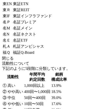
東EN
東証ETN
東Ｒ
東証REIT
東IF
東証インフラファンド
名Ｐ
名証プレミア
名M
名証メイン
名N
名証ネクスト
名Ｅ
名証ETF
札Ａ
札証アンビシャス
福Ｑ
福証Q-Board
閉じる
流動性について
下記のように5段階に分類しています。
年間平均
銘柄
流動性
約定回数
構成比率
① 高い
1,000回以上
13.9%
② やや高い
400回〜1,000回
18.5%
③ 中位
50回〜400回
39.0%
④ やや低い
10回〜50回
17.6%