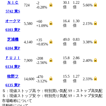
ＮＩＣ
30.1
1.22
-2
724
5.66
%
倍
倍
-0.28
%
5742
東S
オークマ
16.4
1.30
+60
5,580
2.15
%
倍
倍
+1.09
%
6103
東P
芝浦機
49.0
0.83
+35
4,140
3.38
%
倍
倍
+0.85
%
6104
東P
ＦＵＪＩ
15.8
2.86
-208
7,909
2.40
%
倍
倍
-2.56
%
6134
東P
牧野フ
15.5
1.27
-470
14,600
2.33
%
倍
倍
-3.12
%
6135
東P
Ｓ
：
現値ストップ高
ケ
：
特別買い気配
Sｹ
：
ストップ高気配
Ｓ
：
現値ストップ安
ケ
：
特別売
り
気配
Sｹ
：
ストップ安気配
市場略称について
流動性について