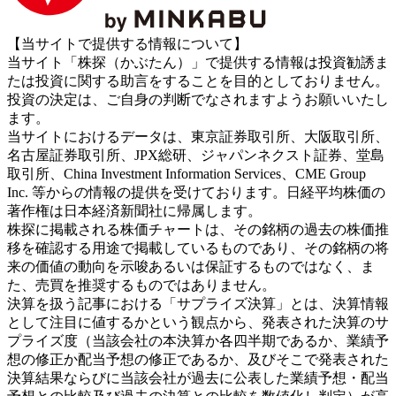
【当サイトで提供する情報について】
当サイト「株探（かぶたん）」で提供する情報は投資勧誘ま
たは投資に関する助言をすることを目的としておりません。
投資の決定は、ご自身の判断でなされますようお願いいたし
ます。
当サイトにおけるデータは、東京証券取引所、大阪取引所、
名古屋証券取引所、JPX総研、ジャパンネクスト証券、堂島
取引所、China Investment Information Services、CME Group
Inc. 等からの情報の提供を受けております。日経平均株価の
著作権は日本経済新聞社に帰属します。
株探に掲載される株価チャートは、その銘柄の過去の株価推
移を確認する用途で掲載しているものであり、その銘柄の将
来の価値の動向を示唆あるいは保証するものではなく、ま
た、売買を推奨するものではありません。
決算を扱う記事における「サプライズ決算」とは、決算情報
として注目に値するかという観点から、発表された決算のサ
プライズ度（当該会社の本決算か各四半期であるか、業績予
想の修正か配当予想の修正であるか、及びそこで発表された
決算結果ならびに当該会社が過去に公表した業績予想・配当