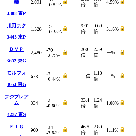
業
2,091
4.59
%
+0.82
%
倍
倍
3388
東P
川田テク
9.61
0.69
+5
1,328
3.16
%
倍
倍
+0.38
%
3443
東P
ＤＭＰ
260
2.39
-70
ー
%
2,480
倍
倍
-2.75
%
3652
東G
モルフォ
1.18
-3
ー
倍
ー
%
673
倍
-0.44
%
3653
東G
フジプレア
33.4
1.24
-2
ム
334
1.80
%
-0.60
%
倍
倍
4237
東S
ＦＩＧ
46.5
2.80
-34
900
1.11
%
倍
倍
-3.64
%