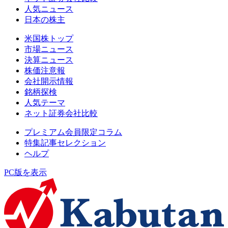
人気ニュース
日本の株主
米国株トップ
市場ニュース
決算ニュース
株価注意報
会社開示情報
銘柄探検
人気テーマ
ネット証券会社比較
プレミアム会員限定コラム
特集記事セレクション
ヘルプ
PC版を表示