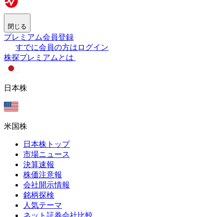
閉じる
プレミアム会員登録
すでに会員の方はログイン
株探プレミアムとは
日本株
米国株
日本株トップ
市場ニュース
決算速報
株価注意報
会社開示情報
銘柄探検
人気テーマ
ネット証券会社比較