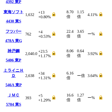
4392
東P
東海ソフト
8.70
1.15
+13
1,632
4.11
%
倍
倍
+0.80
%
4430
東S
フツパー
22.4
3.65
+4
ー
%
762
倍
倍
+0.53
%
478A
東G
神戸鋼
8.06
0.64
+23.5
2,040.0
3.92
%
倍
倍
+1.17
%
5406
東P
ミライニＨ
6.16
+34
Ｄ
2,638
ー
倍
3.64
%
+1.31
%
倍
546A
東P
ＪＭＣ
16.6
1.27
+5
ー
%
393
倍
倍
+1.29
%
5704
東S