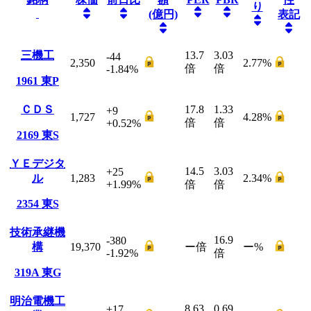
り
(億円)
表記
三機工
13.7
3.03
-44
2,350
2.77
%
倍
倍
-1.84
%
1961
東P
ＣＤＳ
17.8
1.33
+9
1,727
4.28
%
倍
倍
+0.52
%
2169
東S
ＹＥデジタ
14.5
3.03
+25
ル
1,283
2.34
%
+1.99
%
倍
倍
2354
東S
技術承継機
16.9
-380
構
19,370
ー
倍
ー
%
-1.92
%
倍
319A
東G
明治電機工
8.63
0.69
+17