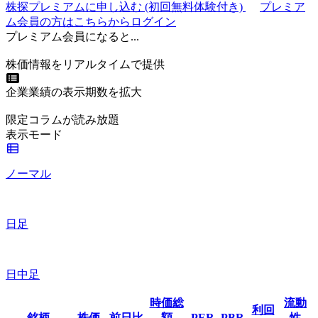
株探プレミアムに申し込む
(初回無料体験付き)
プレミア
ム会員の方はこちらからログイン
プレミアム会員になると...
株価情報をリアルタイムで提供
企業業績の表示期数を拡大
限定コラムが読み放題
表示モード
ノーマル
日足
日中足
時価総
流動
利回
銘柄
株価
前日比
額
PER
PBR
性