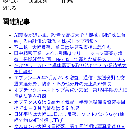
⑤ 低い
10回未満
11.0%
閉じる
関連記事
AI需要が追い風、設備投資拡大で「機械」関連株に台
頭する再評価の潮流 ＜株探トップ特集＞
不二越---大幅反落、前日は決算発表後に急伸も
田中精密工業---26年3月期はソリューション事業が増
益、長期経営計画「Next35」で新たな成長ステージへ
たけびし--- AI・半導体需要を取り込むことで業績拡大
を目論む
エブレン---26年3月期2ケタ増益、通信・放送分野と交
通関連分野、防衛・その他分野の売上高が伸長
オプテックス---ストップ高買い気配、第1四半期の大幅
増益決算を好感
オプテクスＧはＳ高カイ気配、半導体設備投資需要回
復で１～３月営業益は５９％増
日経平均は大幅に3日ぶり反落、ソフトバンクGが1銘
柄で約329円分押し下げ
タムロンが大幅３日続落、第１四半期は写真関連ＯＥ