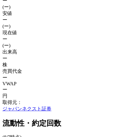
ー
(ー)
安値
ー
(ー)
現在値
ー
(ー)
出来高
ー
株
売買代金
ー
VWAP
ー
円
取得元：
ジャパンネクスト証券
流動性・約定回数