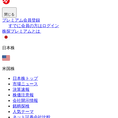
閉じる
プレミアム会員登録
すでに会員の方はログイン
株探プレミアムとは
日本株
米国株
日本株トップ
市場ニュース
決算速報
株価注意報
会社開示情報
銘柄探検
人気テーマ
ネット証券会社比較