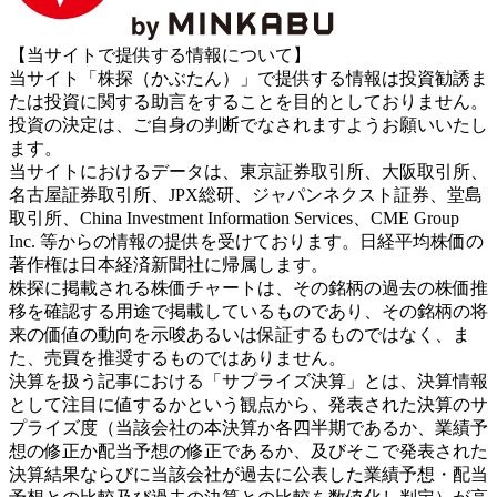
【当サイトで提供する情報について】
当サイト「株探（かぶたん）」で提供する情報は投資勧誘ま
たは投資に関する助言をすることを目的としておりません。
投資の決定は、ご自身の判断でなされますようお願いいたし
ます。
当サイトにおけるデータは、東京証券取引所、大阪取引所、
名古屋証券取引所、JPX総研、ジャパンネクスト証券、堂島
取引所、China Investment Information Services、CME Group
Inc. 等からの情報の提供を受けております。日経平均株価の
著作権は日本経済新聞社に帰属します。
株探に掲載される株価チャートは、その銘柄の過去の株価推
移を確認する用途で掲載しているものであり、その銘柄の将
来の価値の動向を示唆あるいは保証するものではなく、ま
た、売買を推奨するものではありません。
決算を扱う記事における「サプライズ決算」とは、決算情報
として注目に値するかという観点から、発表された決算のサ
プライズ度（当該会社の本決算か各四半期であるか、業績予
想の修正か配当予想の修正であるか、及びそこで発表された
決算結果ならびに当該会社が過去に公表した業績予想・配当