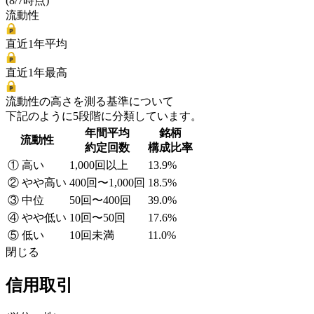
(8/7時点)
流動性
直近1年平均
直近1年最高
流動性の高さを測る基準について
下記のように5段階に分類しています。
年間平均
銘柄
流動性
約定回数
構成比率
① 高い
1,000回以上
13.9%
② やや高い
400回〜1,000回
18.5%
③ 中位
50回〜400回
39.0%
④ やや低い
10回〜50回
17.6%
⑤ 低い
10回未満
11.0%
閉じる
信用取引