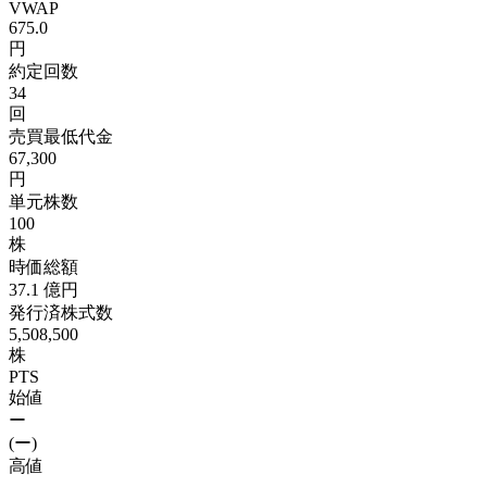
VWAP
675.0
円
約定回数
34
回
売買最低代金
67,300
円
単元株数
100
株
時価総額
37.1
億円
発行済株式数
5,508,500
株
PTS
始値
ー
(ー)
高値