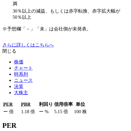
満
30％以上の減益、もしくは赤字転換、赤字拡大幅が
50％以上
※予想欄「－」「未」は会社側が未発表。
さらに詳しくはこちらへ
閉じる
株価
チャート
時系列
ニュース
決算
大株主
PER
PBR
利回り
信用倍率
単位
ー
倍
1.18
倍
ー
%
5.15
倍
100
株
PER