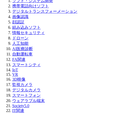
ソフト・システム開発
携帯電話向けソフト
デジタルトランスフォーメーション
画像認識
顔認証
組み込みソフト
情報セキュリティ
ドローン
人工知能
AI医療診断
自動運転車
FA関連
スマートシティ
IoT
VR
3D映像
監視カメラ
デジタルカメラ
スマートフォン
ウェアラブル端末
Society5.0
IT関連