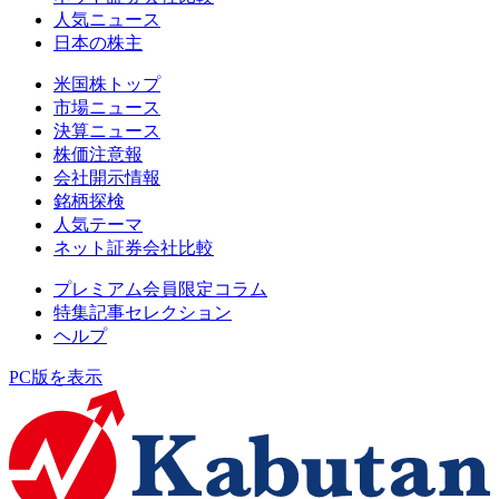
人気ニュース
日本の株主
米国株トップ
市場ニュース
決算ニュース
株価注意報
会社開示情報
銘柄探検
人気テーマ
ネット証券会社比較
プレミアム会員限定コラム
特集記事セレクション
ヘルプ
PC版を表示