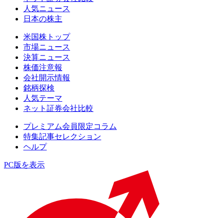
人気ニュース
日本の株主
米国株トップ
市場ニュース
決算ニュース
株価注意報
会社開示情報
銘柄探検
人気テーマ
ネット証券会社比較
プレミアム会員限定コラム
特集記事セレクション
ヘルプ
PC版を表示