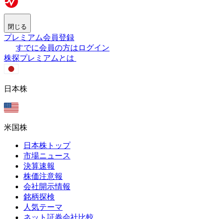
閉じる
プレミアム会員登録
すでに会員の方はログイン
株探プレミアムとは
日本株
米国株
日本株トップ
市場ニュース
決算速報
株価注意報
会社開示情報
銘柄探検
人気テーマ
ネット証券会社比較