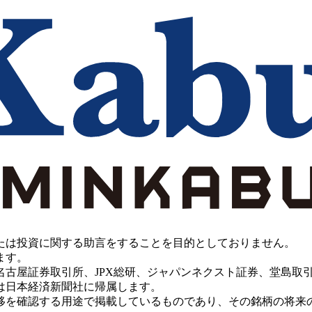
たは投資に関する助言をすることを目的としておりません。
ます。
PX総研、ジャパンネクスト証券、堂島取引所、China Investment 
は日本経済新聞社に帰属します。
移を確認する用途で掲載しているものであり、その銘柄の将来