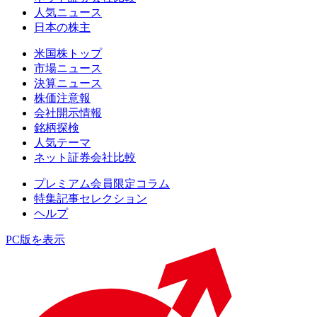
人気ニュース
日本の株主
米国株トップ
市場ニュース
決算ニュース
株価注意報
会社開示情報
銘柄探検
人気テーマ
ネット証券会社比較
プレミアム会員限定コラム
特集記事セレクション
ヘルプ
PC版を表示