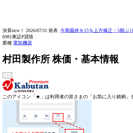
決算new！
2026/07/31 発表
今期最終を15％上方修正・5期ぶ
6981
東証P
貸借
業種
電気機器
村田製作所
株価・基本情報
このアイコン
「★」
は利用者の皆さまの
「お気に入り銘柄」