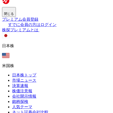
閉じる
プレミアム会員登録
すでに会員の方はログイン
株探プレミアムとは
日本株
米国株
日本株トップ
市場ニュース
決算速報
株価注意報
会社開示情報
銘柄探検
人気テーマ
ネット証券会社比較