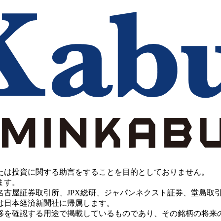
たは投資に関する助言をすることを目的としておりません。
ます。
PX総研、ジャパンネクスト証券、堂島取引所、China Investment 
は日本経済新聞社に帰属します。
移を確認する用途で掲載しているものであり、その銘柄の将来