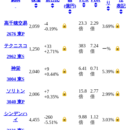
り
(億円)
表記
高千穂交易
23.3
2.29
-4
2,059
3.69
%
倍
倍
-0.19
%
2676
東P
テクニスコ
383
7.24
+33
ー
%
1,250
倍
倍
+2.71
%
2962
東S
神栄
6.41
0.71
+9
2,040
5.39
%
倍
倍
+0.44
%
3004
東S
ソリトン
15.8
2.77
+7
2,006
2.99
%
倍
倍
+0.35
%
3040
東P
シンデンハ
9.88
1.12
-260
イ
4,455
3.03
%
-5.51
%
倍
倍