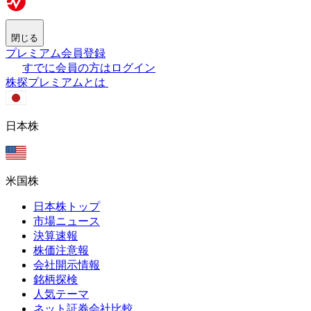
閉じる
プレミアム会員登録
すでに会員の方はログイン
株探プレミアムとは
日本株
米国株
日本株トップ
市場ニュース
決算速報
株価注意報
会社開示情報
銘柄探検
人気テーマ
ネット証券会社比較