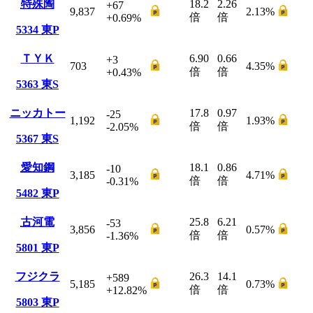
特殊陶
18.2
2.26
+67
9,837
2.13
%
倍
倍
+0.69
%
5334
東P
ＴＹＫ
6.90
0.66
+3
703
4.35
%
倍
倍
+0.43
%
5363
東S
ニッカトー
17.8
0.97
-25
1,192
1.93
%
倍
倍
-2.05
%
5367
東S
愛知鋼
18.1
0.86
-10
3,185
4.71
%
倍
倍
-0.31
%
5482
東P
古河電
25.8
6.21
-53
3,856
0.57
%
倍
倍
-1.36
%
5801
東P
フジクラ
26.3
14.1
+589
5,185
0.73
%
倍
倍
+12.82
%
5803
東P