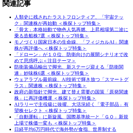
関連記事
人類史に残されたラストフロンティア、「宇宙テッ
ク」関連株が再始動 ＜株探トップ特集＞
「骨太」本格始動で物色人気再燃、上昇相場第二波に
乗る造船株7選 ＜株探トップ特集＞
モノづくり国家日本の生命線、「フィジカルAI」関連
株が再評価へ ＜株探トップ特集＞
「ドローン」が１０位、防衛向けの展開シナリオで改
めて思惑呼ぶ＜注目テーマ＞
防衛装備品輸出で脚光、新ステージ迎える「防衛関
連」妙味株6選 ＜株探トップ特集＞
ウェアラブル最前線、AI技術で輝き放つ「スマートグ
ラス」関連株 ＜株探トップ特集＞
政府の新指針で脚光、建て替え需要の国策「原発関連
株」に再評価機運 ＜株探トップ特集＞
AIラリーで主役級に抜擢、大活況続く「電子部品」有
望株セレクト ＜株探トップ特集＞
「自動運転」に新旋風、国際基準統一と「ＧＯ」新規
上場で株価一変も ＜株探トップ特集＞
日経平均6万円時代で海外勢が食指、世界制する