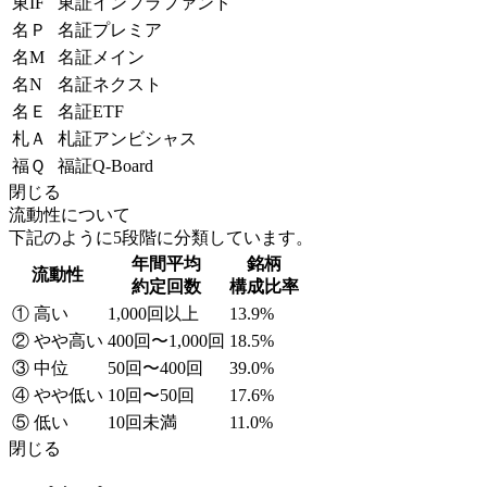
東IF
東証インフラファンド
名Ｐ
名証プレミア
名M
名証メイン
名N
名証ネクスト
名Ｅ
名証ETF
札Ａ
札証アンビシャス
福Ｑ
福証Q-Board
閉じる
流動性について
下記のように5段階に分類しています。
年間平均
銘柄
流動性
約定回数
構成比率
① 高い
1,000回以上
13.9%
② やや高い
400回〜1,000回
18.5%
③ 中位
50回〜400回
39.0%
④ やや低い
10回〜50回
17.6%
⑤ 低い
10回未満
11.0%
閉じる