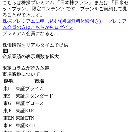
こちらは株探プレミアム 「
日本株プラン
」 または 「
日米セ
ットプラン
」
限定コンテンツ
です。プランをご契約して見
ることができます。
株探プレミアムに申し込む
(初回無料体験付き)
プレミア
ム会員の方はこちらからログイン
プレミアム会員になると...
株価情報をリアルタイムで提供
企業業績の表示期数を拡大
限定コラムが読み放題
市場略称について
略称
市場
東P
東証プライム
東S
東証スタンダード
東G
東証グロース
東Ｅ
東証ETF
東EN
東証ETN
東Ｒ
東証REIT