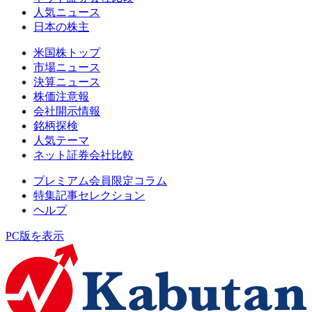
人気ニュース
日本の株主
米国株トップ
市場ニュース
決算ニュース
株価注意報
会社開示情報
銘柄探検
人気テーマ
ネット証券会社比較
プレミアム会員限定コラム
特集記事セレクション
ヘルプ
PC版を表示