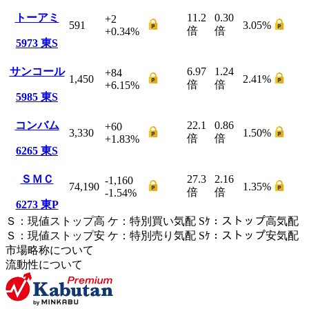
トーアミ
11.2
0.30
+2
591
3.05
%
倍
倍
+0.34
%
5973
東S
サンコール
6.97
1.24
+84
1,450
2.41
%
倍
倍
+6.15
%
5985
東S
コンバム
22.1
0.86
+60
3,330
1.50
%
倍
倍
+1.83
%
6265
東S
ＳＭＣ
27.3
2.16
-1,160
74,190
1.35
%
倍
倍
-1.54
%
6273
東P
Ｓ
：
現値ストップ高
ケ
：
特別買い気配
Sｹ
：
ストップ高気配
Ｓ
：
現値ストップ安
ケ
：
特別売
り
気配
Sｹ
：
ストップ安気配
市場略称について
流動性について