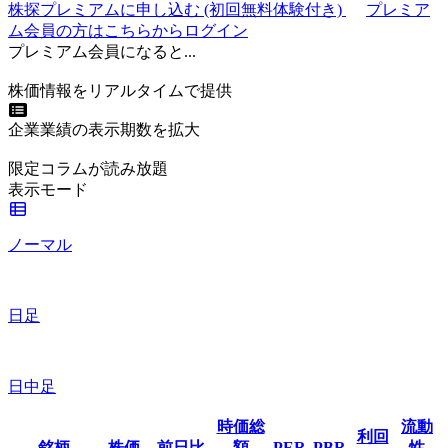
株探プレミアムに申し込む
(初回無料体験付き)
プレミア
ム会員の方はこちらからログイン
プレミアム会員になると...
株価情報をリアルタイムで提供
企業業績の表示期数を拡大
限定コラムが読み放題
表示モード
ノーマル
日足
日中足
時価総
流動
利回
銘柄
株価
前日比
額
PER
PBR
性