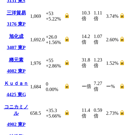
3131
東S
三洋貿易
10.3
1.11
+53
1,069
3.74
%
倍
倍
+5.22
%
3176
東P
旭化成
14.2
1.07
+26.0
1,692.0
2.60
%
倍
倍
+1.56
%
3407
東P
稀元素
31.8
1.23
+55
1,976
1.52
%
倍
倍
+2.86
%
4082
東P
Ｋｕｄａｎ
7.27
0
ー
倍
ー
%
1,684
倍
0.00
%
4425
東G
コニカミノ
11.4
0.59
+35.3
ル
658.5
2.73
%
+5.66
%
倍
倍
4902
東P