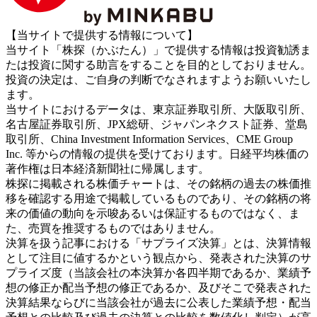
【当サイトで提供する情報について】
当サイト「株探（かぶたん）」で提供する情報は投資勧誘ま
たは投資に関する助言をすることを目的としておりません。
投資の決定は、ご自身の判断でなされますようお願いいたし
ます。
当サイトにおけるデータは、東京証券取引所、大阪取引所、
名古屋証券取引所、JPX総研、ジャパンネクスト証券、堂島
取引所、China Investment Information Services、CME Group
Inc. 等からの情報の提供を受けております。日経平均株価の
著作権は日本経済新聞社に帰属します。
株探に掲載される株価チャートは、その銘柄の過去の株価推
移を確認する用途で掲載しているものであり、その銘柄の将
来の価値の動向を示唆あるいは保証するものではなく、ま
た、売買を推奨するものではありません。
決算を扱う記事における「サプライズ決算」とは、決算情報
として注目に値するかという観点から、発表された決算のサ
プライズ度（当該会社の本決算か各四半期であるか、業績予
想の修正か配当予想の修正であるか、及びそこで発表された
決算結果ならびに当該会社が過去に公表した業績予想・配当