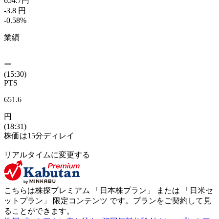
654.7
円
-3.8
円
-0.58
%
業績
ー
(15:30)
PTS
651.6
円
(18:31)
株価は15分ディレイ
リアルタイムに変更する
こちらは株探プレミアム 「
日本株プラン
」 または 「
日米セ
ットプラン
」
限定コンテンツ
です。プランをご契約して見
ることができます。