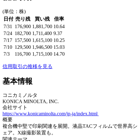
(単位：株)
日付
売り残
買い残
倍率
7/31
176,900
1,881,700
10.64
7/24
182,700
1,711,400
9.37
7/17
157,500
1,615,100
10.25
7/10
129,500
1,946,500
15.03
7/3
116,700
1,715,100
14.70
信用取引の推移を見る
基本情報
コニカミノルタ
KONICA MINOLTA, INC.
会社サイト
https://www.konicaminolta.com/jp-ja/index.html
概要
複合機中堅で印刷関連を展開。液晶TACフィルムで世界高シ
ェア。X線撮影装置も。
関連テーマ