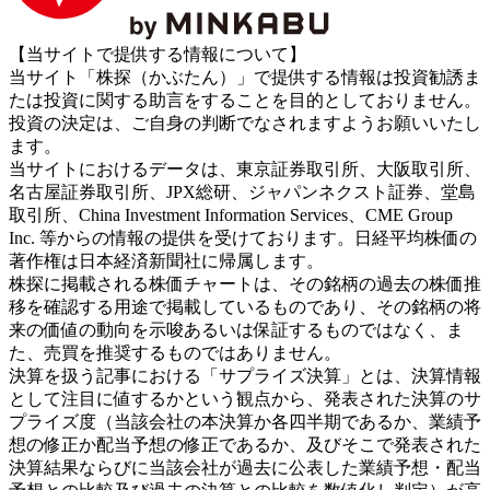
【当サイトで提供する情報について】
当サイト「株探（かぶたん）」で提供する情報は投資勧誘ま
たは投資に関する助言をすることを目的としておりません。
投資の決定は、ご自身の判断でなされますようお願いいたし
ます。
当サイトにおけるデータは、東京証券取引所、大阪取引所、
名古屋証券取引所、JPX総研、ジャパンネクスト証券、堂島
取引所、China Investment Information Services、CME Group
Inc. 等からの情報の提供を受けております。日経平均株価の
著作権は日本経済新聞社に帰属します。
株探に掲載される株価チャートは、その銘柄の過去の株価推
移を確認する用途で掲載しているものであり、その銘柄の将
来の価値の動向を示唆あるいは保証するものではなく、ま
た、売買を推奨するものではありません。
決算を扱う記事における「サプライズ決算」とは、決算情報
として注目に値するかという観点から、発表された決算のサ
プライズ度（当該会社の本決算か各四半期であるか、業績予
想の修正か配当予想の修正であるか、及びそこで発表された
決算結果ならびに当該会社が過去に公表した業績予想・配当