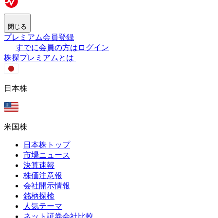
閉じる
プレミアム会員登録
すでに会員の方はログイン
株探プレミアムとは
日本株
米国株
日本株トップ
市場ニュース
決算速報
株価注意報
会社開示情報
銘柄探検
人気テーマ
ネット証券会社比較