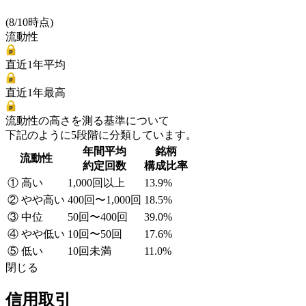
(8/10時点)
流動性
直近1年平均
直近1年最高
流動性の高さを測る基準について
下記のように5段階に分類しています。
年間平均
銘柄
流動性
約定回数
構成比率
① 高い
1,000回以上
13.9%
② やや高い
400回〜1,000回
18.5%
③ 中位
50回〜400回
39.0%
④ やや低い
10回〜50回
17.6%
⑤ 低い
10回未満
11.0%
閉じる
信用取引