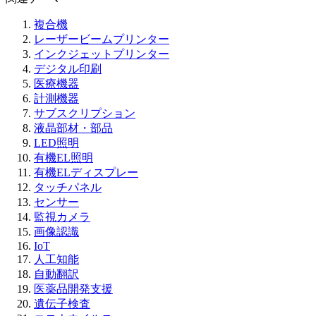
複合機
レーザービームプリンター
インクジェットプリンター
デジタル印刷
医療機器
計測機器
サブスクリプション
液晶部材・部品
LED照明
有機EL照明
有機ELディスプレー
タッチパネル
センサー
監視カメラ
画像認識
IoT
人工知能
自動翻訳
医薬品開発支援
遺伝子検査