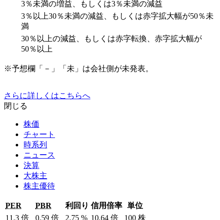
3％未満の増益、もしくは3％未満の減益
3％以上30％未満の減益、もしくは赤字拡大幅が50％未
満
30％以上の減益、もしくは赤字転換、赤字拡大幅が
50％以上
※予想欄「－」「未」は会社側が未発表。
さらに詳しくはこちらへ
閉じる
株価
チャート
時系列
ニュース
決算
大株主
株主優待
PER
PBR
利回り
信用倍率
単位
11.3
倍
0.59
倍
2.75
%
10.64
倍
100
株