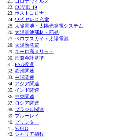
コロナウイルス
COVID-19
ポストコロナ
ワイヤレス充電
太陽電池・太陽光発電システム
太陽電池部材・部品
ペロブスカイト太陽電池
太陽熱発電
ユーロ高メリット
国際会計基準
ESG投資
欧州関連
中国関連
アジア関連
インド関連
中東関連
ロシア関連
ブラジル関連
ブルーレイ
プリンター
SOHO
シャリア指数