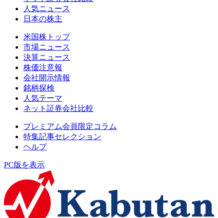
人気ニュース
日本の株主
米国株トップ
市場ニュース
決算ニュース
株価注意報
会社開示情報
銘柄探検
人気テーマ
ネット証券会社比較
プレミアム会員限定コラム
特集記事セレクション
ヘルプ
PC版を表示