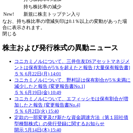
持ち株比率の減少
New!
新規に株主トップテン入り
なお、持ち株比率の増減矢印は0.1％以上の変動があった場
合に表示されます。
閉じる
株主および発行株式の異動ニュース
コニカミノルについて、三井住友DSアセットマネジメ
ントは保有割合が5％を超えたと報告 [大量保有報告書]
５％
6月22日(月) 14:01
コニカミノルについて、野村証は保有割合が5％未満に
減少したと報告 [変更報告書No.1]
５％
6月19日(金) 10:49
コニカミノルについて、エフィッシモは保有割合が増
加したと報告 [変更報告書No.4]
５％
6月2日(火) 15:40
定款の一部変更及び新たな資金調達方法（第１回社債
型種類株式）の発行登録に関するお知らせ
開示
5月14日(木) 15:40