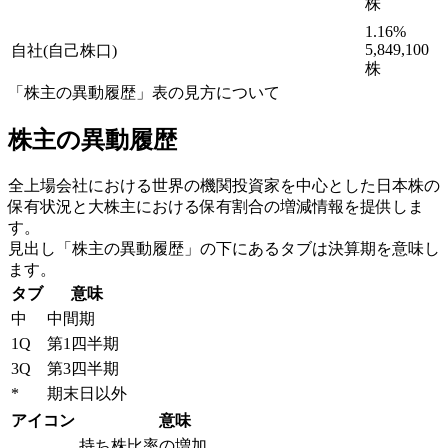
株
1.16
%
5,849,100
自社(自己株口)
株
「株主の異動履歴」表の見方について
株主の異動履歴
全上場会社における世界の機関投資家を中心とした日本株の
保有状況と大株主における保有割合の増減情報を提供しま
す。
見出し「株主の異動履歴」の下にあるタブは決算期を意味し
ます。
タブ
意味
中
中間期
1Q
第1四半期
3Q
第3四半期
*
期末日以外
アイコン
意味
持ち株比率の増加