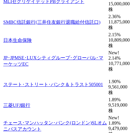
MLIセグリゲイテッドPBクライアント
15,000,000
株
2.36
%
11,875,000
SMBC信託銀行(三井住友銀行退職給付信託口)
株
2.15
%
10,809,000
日本生命保険
株
New!
JP･JPMSE･LUXシティグループ･グローバル･マ
2.14
%
10,771,000
ーケッツEC
株
1.90
%
ステート･ストリート･バンク＆トラスト505001
9,561,000
株
1.89
%
9,519,000
三菱UFJ銀行
株
New!
チェース･マンハッタン･バンク(ロンドン)SLオム
1.89
%
9,479,000
ニバスアカウント