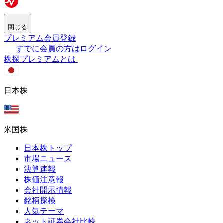
閉じる
プレミアム会員登録
すでに会員の方はログイン
株探プレミアムとは
日本株
米国株
日本株トップ
市場ニュース
決算速報
株価注意報
会社開示情報
銘柄探検
人気テーマ
ネット証券会社比較