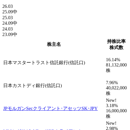
26.03
25.09中
25.03
24.09中
24.03
23.09中
持株比率
株主名
株式数
16.14
%
日本マスタートラスト信託銀行(信託口)
81,132,000
株
7.96
%
日本カストディ銀行(信託口)
40,022,000
株
New!
3.18
%
JPモルガンSecクライアント･アセッツSK･JPY
16,000,000
株
New!
2.98
%