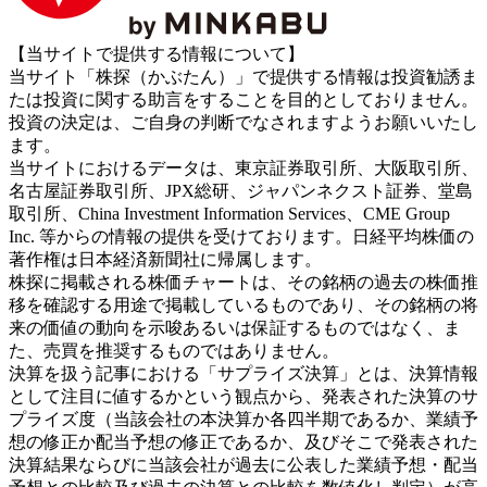
【当サイトで提供する情報について】
当サイト「株探（かぶたん）」で提供する情報は投資勧誘ま
たは投資に関する助言をすることを目的としておりません。
投資の決定は、ご自身の判断でなされますようお願いいたし
ます。
当サイトにおけるデータは、東京証券取引所、大阪取引所、
名古屋証券取引所、JPX総研、ジャパンネクスト証券、堂島
取引所、China Investment Information Services、CME Group
Inc. 等からの情報の提供を受けております。日経平均株価の
著作権は日本経済新聞社に帰属します。
株探に掲載される株価チャートは、その銘柄の過去の株価推
移を確認する用途で掲載しているものであり、その銘柄の将
来の価値の動向を示唆あるいは保証するものではなく、ま
た、売買を推奨するものではありません。
決算を扱う記事における「サプライズ決算」とは、決算情報
として注目に値するかという観点から、発表された決算のサ
プライズ度（当該会社の本決算か各四半期であるか、業績予
想の修正か配当予想の修正であるか、及びそこで発表された
決算結果ならびに当該会社が過去に公表した業績予想・配当