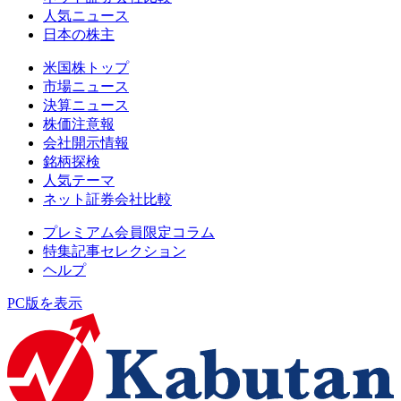
人気ニュース
日本の株主
米国株トップ
市場ニュース
決算ニュース
株価注意報
会社開示情報
銘柄探検
人気テーマ
ネット証券会社比較
プレミアム会員限定コラム
特集記事セレクション
ヘルプ
PC版を表示