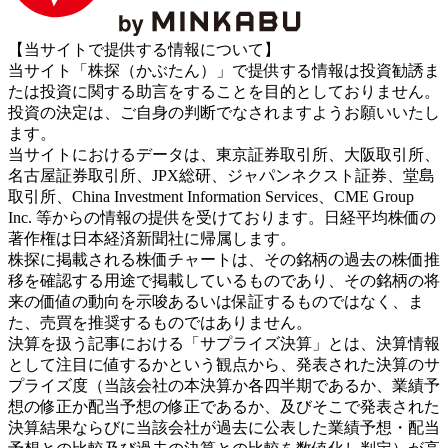
【当サイトで提供する情報について】
当サイト「株探（かぶたん）」で提供する情報は投資勧誘ま
たは投資に関する助言をすることを目的としておりません。
投資の決定は、ご自身の判断でなされますようお願いいたし
ます。
当サイトにおけるデータは、東京証券取引所、大阪取引所、
名古屋証券取引所、JPX総研、ジャパンネクスト証券、堂島
取引所、China Investment Information Services、CME Group
Inc. 等からの情報の提供を受けております。日経平均株価の
著作権は日本経済新聞社に帰属します。
株探に掲載される株価チャートは、その銘柄の過去の株価推
移を確認する用途で掲載しているものであり、その銘柄の将
来の価値の動向を示唆あるいは保証するものではなく、ま
た、売買を推奨するものではありません。
決算を扱う記事における「サプライズ決算」とは、決算情報
として注目に値するかという観点から、発表された決算のサ
プライズ度（当該会社の本決算か各四半期であるか、業績予
想の修正か配当予想の修正であるか、及びそこで発表された
決算結果ならびに当該会社が過去に公表した業績予想・配当