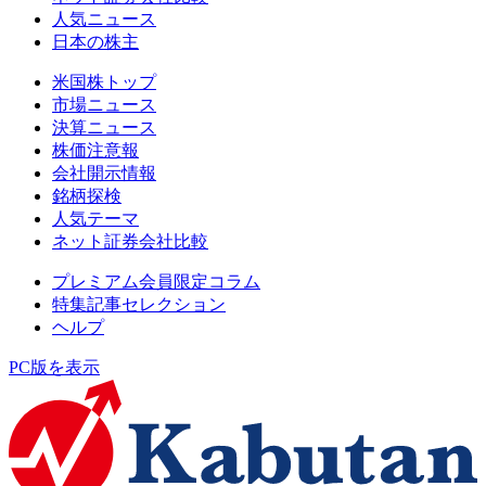
人気ニュース
日本の株主
米国株トップ
市場ニュース
決算ニュース
株価注意報
会社開示情報
銘柄探検
人気テーマ
ネット証券会社比較
プレミアム会員限定コラム
特集記事セレクション
ヘルプ
PC版を表示