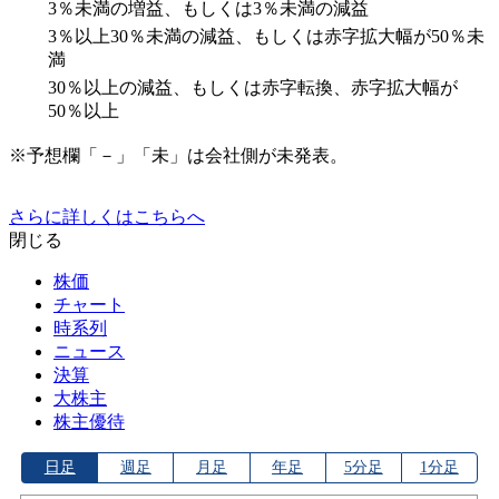
3％未満の増益、もしくは3％未満の減益
3％以上30％未満の減益、もしくは赤字拡大幅が50％未
満
30％以上の減益、もしくは赤字転換、赤字拡大幅が
50％以上
※予想欄「－」「未」は会社側が未発表。
さらに詳しくはこちらへ
閉じる
株価
チャート
時系列
ニュース
決算
大株主
株主優待
日足
週足
月足
年足
5分足
1分足