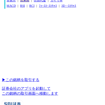
非表示
|
出来高
|
売買代金
|
カイリ率
MACD
|
RSI
|
RCI
|
ﾌｧｰｽﾄ･ｽﾄｷｬｽ
|
ｽﾛｰ･ｽﾄｷｬｽ
▶︎
この銘柄を取引する
証券会社のアプリを起動して
この銘柄の取引画面へ移動します