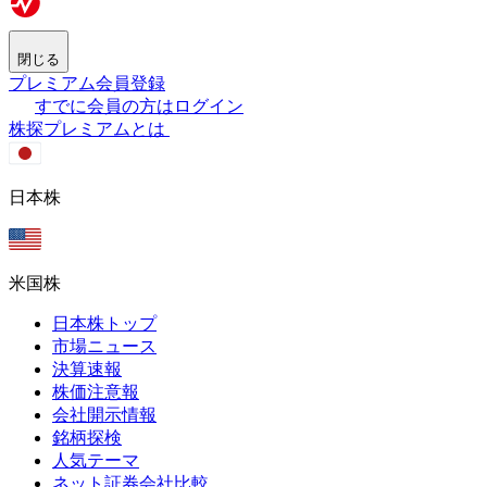
閉じる
プレミアム会員登録
すでに会員の方はログイン
株探プレミアムとは
日本株
米国株
日本株トップ
市場ニュース
決算速報
株価注意報
会社開示情報
銘柄探検
人気テーマ
ネット証券会社比較