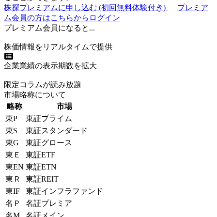
株探プレミアムに申し込む
(初回無料体験付き)
プレミア
ム会員の方はこちらからログイン
プレミアム会員になると...
株価情報をリアルタイムで提供
企業業績の表示期数を拡大
限定コラムが読み放題
市場略称について
略称
市場
東P
東証プライム
東S
東証スタンダード
東G
東証グロース
東Ｅ
東証ETF
東EN
東証ETN
東Ｒ
東証REIT
東IF
東証インフラファンド
名Ｐ
名証プレミア
名M
名証メイン