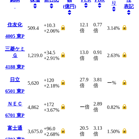
り
(億円)
表記
住友化
12.1
0.77
+10.3
509.4
3.14
%
倍
倍
+2.06
%
4005
東P
三菱ケミ
13.0
0.91
+34.5
Ｇ
1,219.0
2.63
%
+2.91
%
倍
倍
4188
東P
日立
27.9
3.81
+120
ー
%
5,620
倍
倍
+2.18
%
6501
東P
ＮＥＣ
2.89
+172
ー
倍
4,862
0.82
%
倍
+3.67
%
6701
東P
富士通
20.5
3.13
+96.0
3,675.0
1.50
%
倍
倍
+2.68
%