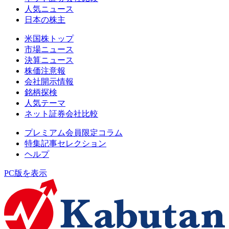
人気ニュース
日本の株主
米国株トップ
市場ニュース
決算ニュース
株価注意報
会社開示情報
銘柄探検
人気テーマ
ネット証券会社比較
プレミアム会員限定コラム
特集記事セレクション
ヘルプ
PC版を表示