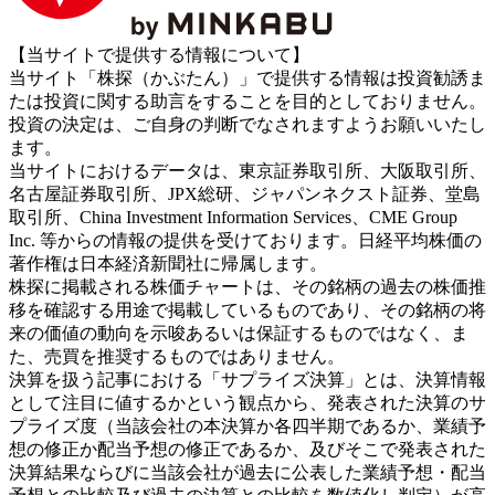
【当サイトで提供する情報について】
当サイト「株探（かぶたん）」で提供する情報は投資勧誘ま
たは投資に関する助言をすることを目的としておりません。
投資の決定は、ご自身の判断でなされますようお願いいたし
ます。
当サイトにおけるデータは、東京証券取引所、大阪取引所、
名古屋証券取引所、JPX総研、ジャパンネクスト証券、堂島
取引所、China Investment Information Services、CME Group
Inc. 等からの情報の提供を受けております。日経平均株価の
著作権は日本経済新聞社に帰属します。
株探に掲載される株価チャートは、その銘柄の過去の株価推
移を確認する用途で掲載しているものであり、その銘柄の将
来の価値の動向を示唆あるいは保証するものではなく、ま
た、売買を推奨するものではありません。
決算を扱う記事における「サプライズ決算」とは、決算情報
として注目に値するかという観点から、発表された決算のサ
プライズ度（当該会社の本決算か各四半期であるか、業績予
想の修正か配当予想の修正であるか、及びそこで発表された
決算結果ならびに当該会社が過去に公表した業績予想・配当