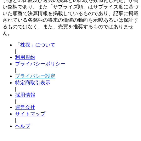
予想との比較及び過去の決算との比較を数値化し判定）が高
い銘柄であり、また「サプライズ順」はサプライズ度に基づ
いた順番で決算情報を掲載しているものであり、記事に掲載
されている各銘柄の将来の価値の動向を示唆あるいは保証す
るものではなく、また、売買を推奨するものではありませ
ん。
「株探」について
|
利用規約
プライバシーポリシー
|
プライバシー設定
特定商取引表示
|
採用情報
|
運営会社
サイトマップ
|
ヘルプ