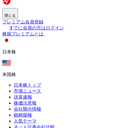
閉じる
プレミアム会員登録
すでに会員の方はログイン
株探プレミアムとは
日本株
米国株
日本株トップ
市場ニュース
決算速報
株価注意報
会社開示情報
銘柄探検
人気テーマ
ネット証券会社比較