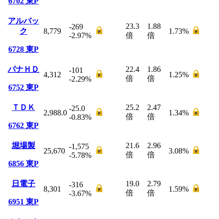
6702
東P
アルバッ
23.3
1.88
-269
ク
8,779
1.73
%
-2.97
%
倍
倍
6728
東P
パナＨＤ
22.4
1.86
-101
4,312
1.25
%
倍
倍
-2.29
%
6752
東P
ＴＤＫ
25.2
2.47
-25.0
2,988.0
1.34
%
倍
倍
-0.83
%
6762
東P
堀場製
21.6
2.96
-1,575
25,670
3.08
%
倍
倍
-5.78
%
6856
東P
日電子
19.0
2.79
-316
8,301
1.59
%
倍
倍
-3.67
%
6951
東P