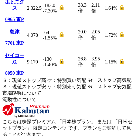
ホトニク
38.3
2.11
-183.0
ス
2,322.5
1.64
%
-7.30
%
倍
倍
6965
東P
島津
20.0
2.05
-64
4,078
1.72
%
倍
倍
-1.55
%
7701
東P
セイコー
26.8
3.95
-130
Ｇ
9,170
1.15
%
-1.40
%
倍
倍
8050
東P
Ｓ
：
現値ストップ高
ケ
：
特別買い気配
Sｹ
：
ストップ高気配
Ｓ
：
現値ストップ安
ケ
：
特別売
り
気配
Sｹ
：
ストップ安気配
市場略称について
流動性について
こちらは株探プレミアム 「
日本株プラン
」 または 「
日米セ
ットプラン
」
限定コンテンツ
です。プランをご契約して見
ることができます。