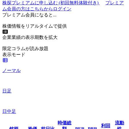
株探プレミアムに申し込む
(初回無料体験付き)
プレミア
ム会員の方はこちらからログイン
プレミアム会員になると...
株価情報をリアルタイムで提供
企業業績の表示期数を拡大
限定コラムが読み放題
表示モード
ノーマル
日足
日中足
時価総
流動
利回
銘柄
株価
前日比
額
PER
PBR
性