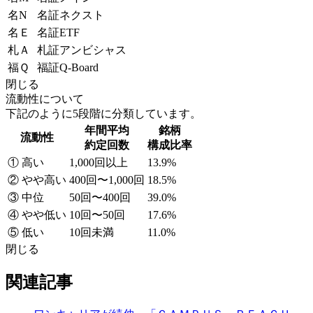
名N
名証ネクスト
名Ｅ
名証ETF
札Ａ
札証アンビシャス
福Ｑ
福証Q-Board
閉じる
流動性について
下記のように5段階に分類しています。
年間平均
銘柄
流動性
約定回数
構成比率
① 高い
1,000回以上
13.9%
② やや高い
400回〜1,000回
18.5%
③ 中位
50回〜400回
39.0%
④ やや低い
10回〜50回
17.6%
⑤ 低い
10回未満
11.0%
閉じる
関連記事