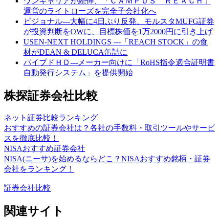
ワンキャリアが続伸、「ＣＡＭＰＵＳ ＲＥＡＣＨ」
運営のライトローズを完全子会社化へ
ビジョナル---大幅に4日ぶり反発、モルスタMUFG証券
が投資判断をOWに、目標株価を1万2000円に引き上げ
USEN-NEXT HOLDINGS ---「REACH STOCK」の食
材がDEAN & DELUCA缶詰に
パイプドＨＤ---メーカー向けに「RoHS指令適合証明書
自動発行システム」を提供開始
株探証券会社比較
ネット証券比較ランキング
おすすめの証券会社は？各社の手数料・取引ツールやサービ
スを徹底比較！
NISAおすすめ証券会社
NISA(ニーサ)を始めるならどこ？NISAおすすめ銘柄・証券
会社をランキング！
証券会社比較
関連サイト