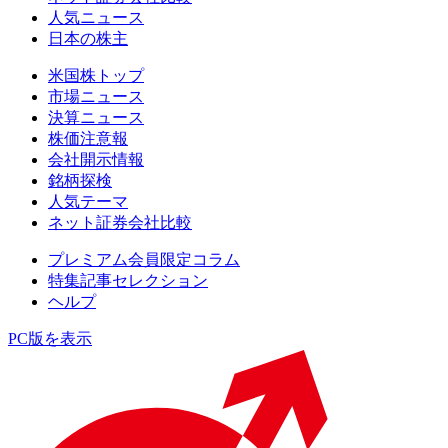
人気ニュース
日本の株主
米国株トップ
市場ニュース
決算ニュース
株価注意報
会社開示情報
銘柄探検
人気テーマ
ネット証券会社比較
プレミアム会員限定コラム
特集記事セレクション
ヘルプ
PC版を表示