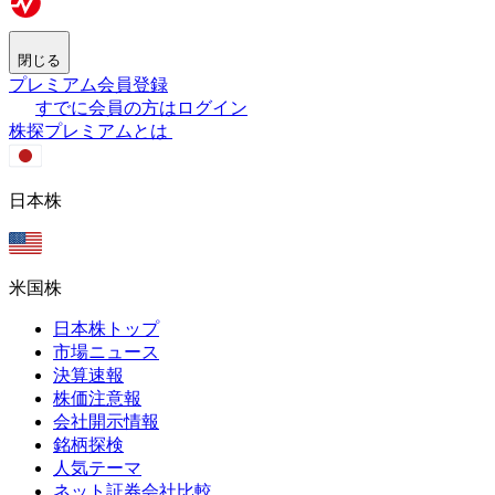
閉じる
プレミアム会員登録
すでに会員の方はログイン
株探プレミアムとは
日本株
米国株
日本株トップ
市場ニュース
決算速報
株価注意報
会社開示情報
銘柄探検
人気テーマ
ネット証券会社比較