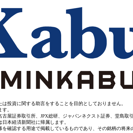
たは投資に関する助言をすることを目的としておりません。
ます。
PX総研、ジャパンネクスト証券、堂島取引所、China Investment 
は日本経済新聞社に帰属します。
移を確認する用途で掲載しているものであり、その銘柄の将来