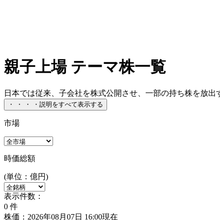
親子上場 テーマ株一覧
日本では従来、子会社を株式公開させ、一部の持ち株を放出す
・
・
・
・
説明をすべて表示する
市場
時価総額
(単位：億円)
表示件数：
0
件
株価：2026年08月07日 16:00現在