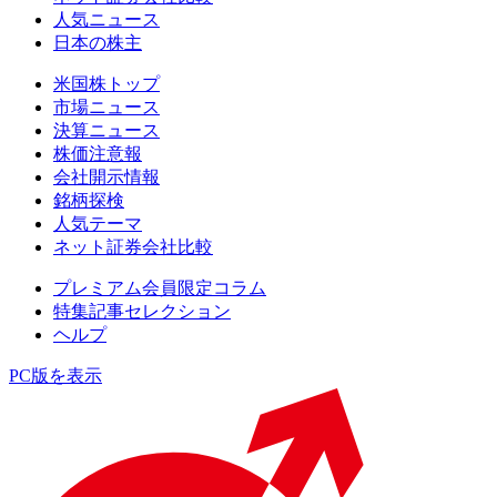
人気ニュース
日本の株主
米国株トップ
市場ニュース
決算ニュース
株価注意報
会社開示情報
銘柄探検
人気テーマ
ネット証券会社比較
プレミアム会員限定コラム
特集記事セレクション
ヘルプ
PC版を表示