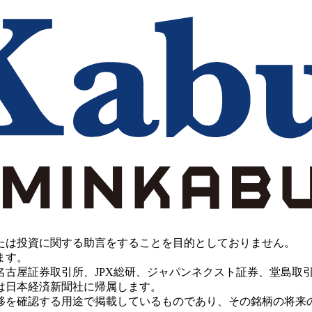
たは投資に関する助言をすることを目的としておりません。
ます。
PX総研、ジャパンネクスト証券、堂島取引所、China Investment 
は日本経済新聞社に帰属します。
移を確認する用途で掲載しているものであり、その銘柄の将来