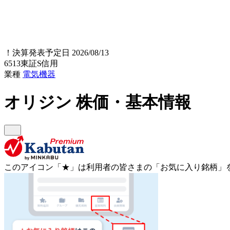
！
決算発表予定日 2026/08/13
6513
東証S
信用
業種
電気機器
オリジン
株価・基本情報
このアイコン
「★」
は利用者の皆さまの
「お気に入り銘柄」