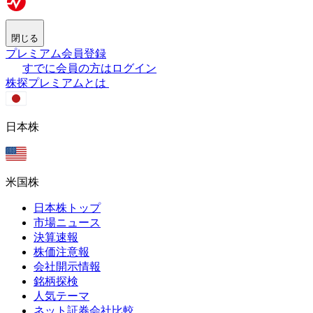
閉じる
プレミアム会員登録
すでに会員の方はログイン
株探プレミアムとは
日本株
米国株
日本株トップ
市場ニュース
決算速報
株価注意報
会社開示情報
銘柄探検
人気テーマ
ネット証券会社比較