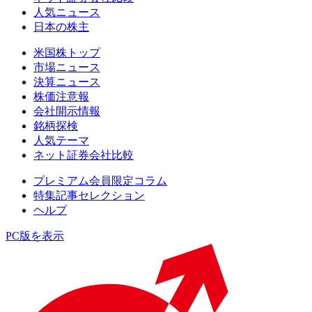
人気ニュース
日本の株主
米国株トップ
市場ニュース
決算ニュース
株価注意報
会社開示情報
銘柄探検
人気テーマ
ネット証券会社比較
プレミアム会員限定コラム
特集記事セレクション
ヘルプ
PC版を表示