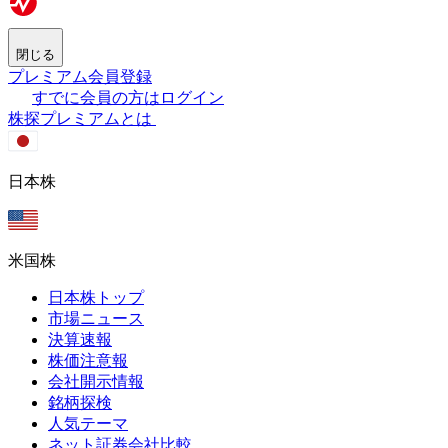
閉じる
プレミアム会員登録
すでに会員の方はログイン
株探プレミアムとは
日本株
米国株
日本株トップ
市場ニュース
決算速報
株価注意報
会社開示情報
銘柄探検
人気テーマ
ネット証券会社比較