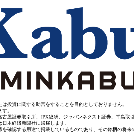
たは投資に関する助言をすることを目的としておりません。
ます。
PX総研、ジャパンネクスト証券、堂島取引所、China Investment 
は日本経済新聞社に帰属します。
移を確認する用途で掲載しているものであり、その銘柄の将来