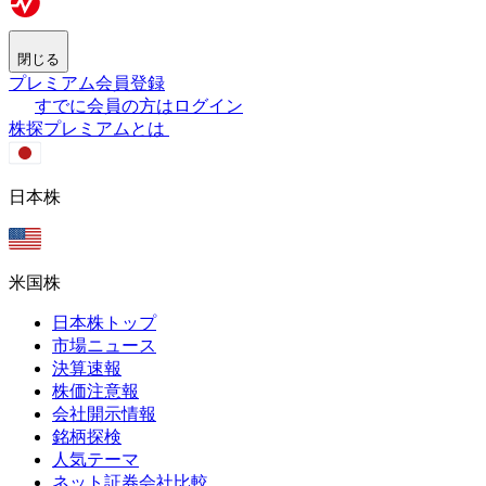
閉じる
プレミアム会員登録
すでに会員の方はログイン
株探プレミアムとは
日本株
米国株
日本株トップ
市場ニュース
決算速報
株価注意報
会社開示情報
銘柄探検
人気テーマ
ネット証券会社比較