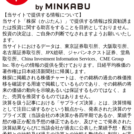
【当サイトで提供する情報について】
当サイト「株探（かぶたん）」で提供する情報は投資勧誘ま
たは投資に関する助言をすることを目的としておりません。
投資の決定は、ご自身の判断でなされますようお願いいたし
ます。
当サイトにおけるデータは、東京証券取引所、大阪取引所、
名古屋証券取引所、JPX総研、ジャパンネクスト証券、堂島
取引所、China Investment Information Services、CME Group
Inc. 等からの情報の提供を受けております。日経平均株価の
著作権は日本経済新聞社に帰属します。
株探に掲載される株価チャートは、その銘柄の過去の株価推
移を確認する用途で掲載しているものであり、その銘柄の将
来の価値の動向を示唆あるいは保証するものではなく、ま
た、売買を推奨するものではありません。
決算を扱う記事における「サプライズ決算」とは、決算情報
として注目に値するかという観点から、発表された決算のサ
プライズ度（当該会社の本決算か各四半期であるか、業績予
想の修正か配当予想の修正であるか、及びそこで発表された
決算結果ならびに当該会社が過去に公表した業績予想・配当