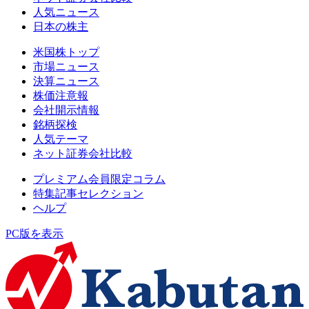
人気ニュース
日本の株主
米国株トップ
市場ニュース
決算ニュース
株価注意報
会社開示情報
銘柄探検
人気テーマ
ネット証券会社比較
プレミアム会員限定コラム
特集記事セレクション
ヘルプ
PC版を表示