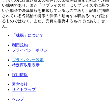
予想との比較及び過去の決算との比較を数値化し判定）が高
い銘柄であり、また「サプライズ順」はサプライズ度に基づ
いた順番で決算情報を掲載しているものであり、記事に掲載
されている各銘柄の将来の価値の動向を示唆あるいは保証す
るものではなく、また、売買を推奨するものではありませ
ん。
「株探」について
|
利用規約
プライバシーポリシー
|
プライバシー設定
特定商取引表示
|
採用情報
|
運営会社
サイトマップ
|
ヘルプ