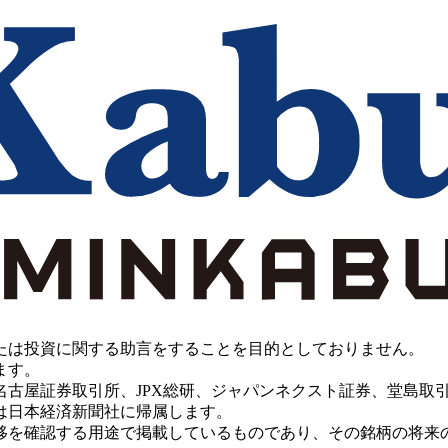
たは投資に関する助言をすることを目的としておりません。
ます。
PX総研、ジャパンネクスト証券、堂島取引所、China Investment 
は日本経済新聞社に帰属します。
移を確認する用途で掲載しているものであり、その銘柄の将来