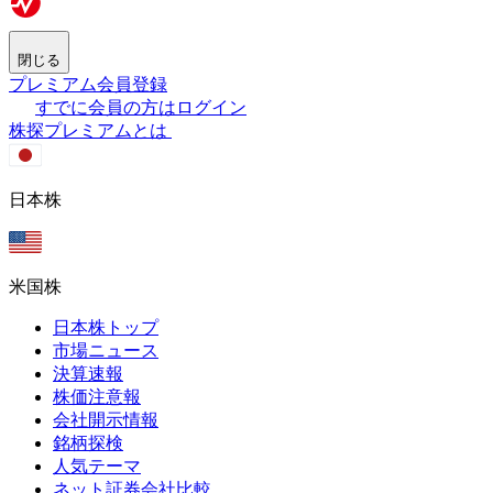
閉じる
プレミアム会員登録
すでに会員の方はログイン
株探プレミアムとは
日本株
米国株
日本株トップ
市場ニュース
決算速報
株価注意報
会社開示情報
銘柄探検
人気テーマ
ネット証券会社比較