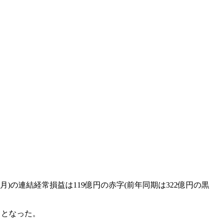
1-9月)の連結経常損益は119億円の赤字(前年同期は322億円の黒
しとなった。