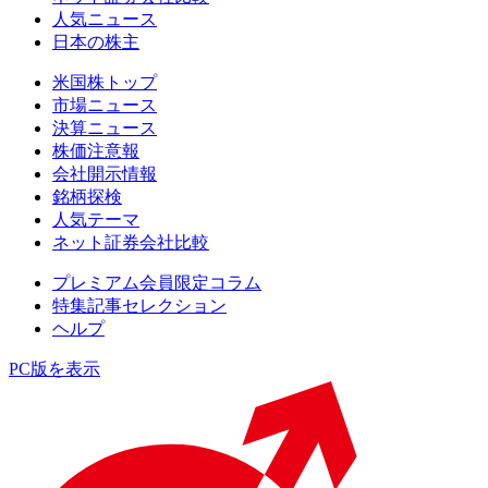
人気ニュース
日本の株主
米国株トップ
市場ニュース
決算ニュース
株価注意報
会社開示情報
銘柄探検
人気テーマ
ネット証券会社比較
プレミアム会員限定コラム
特集記事セレクション
ヘルプ
PC版を表示