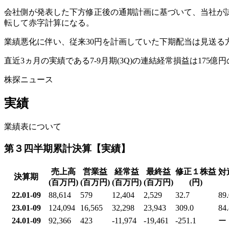
会社側が発表した下方修正後の通期計画に基づいて、当社が試算し
転して赤字計算になる。
業績悪化に伴い、従来30円を計画していた下期配当は見送る方
直近3ヵ月の実績である7-9月期(3Q)の連結経常損益は175億
株探ニュース
実績
業績表について
第３四半期累計決算【実績】
売上高
営業益
経常益
最終益
修正１株益
対
決算期
(百万円)
(百万円)
(百万円)
(百万円)
(円)
22.01-09
88,614
579
12,404
2,529
32.7
89.
23.01-09
124,094
16,565
32,298
23,943
309.0
84.
24.01-09
92,366
423
-11,974
-19,461
-251.1
ー