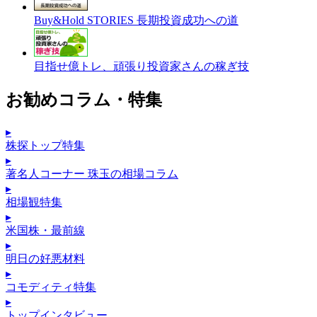
Buy&Hold STORIES 長期投資成功への道
目指せ億トレ、頑張り投資家さんの稼ぎ技
お勧めコラム・特集
▸
株探トップ特集
▸
著名人コーナー 珠玉の相場コラム
▸
相場観特集
▸
米国株・最前線
▸
明日の好悪材料
▸
コモディティ特集
▸
トップインタビュー