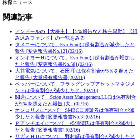
株探ニュース
関連記事
アンドールの【大株主】【5％報告など株主異動】【組
み込みファンド】の一覧をみる
タメニーについて、Evo Fundは保有割合が減少したと
報告 [変更報告書No.12] (02/16)
オンキヨーＨについて、Evo Fundは保有割合が増加し
たと報告 [変更報告書No.58] (02/16)
大井電気について、石田 甲は保有割合が5％を超えた
と報告 [大量保有報告書] (02/16)
ペッパーについて、フラッグシップアセットマネジメ
ントは保有割合が減少したと.. (02/16)
関通について、Scion Asset Management,LLCは保有割合
が5％を超えたと報告 [大.. (02/16)
オンコリスについて、SMBC日興証券は保有割合が減
少したと報告 [変更報告書No.3] (02/16)
Ｐアンチエイについて、松浦清氏は保有割合が減少し
たと報告 [変更報告書] (02/16)
サガミＨＤについて、野村証は保有割合が減少したと