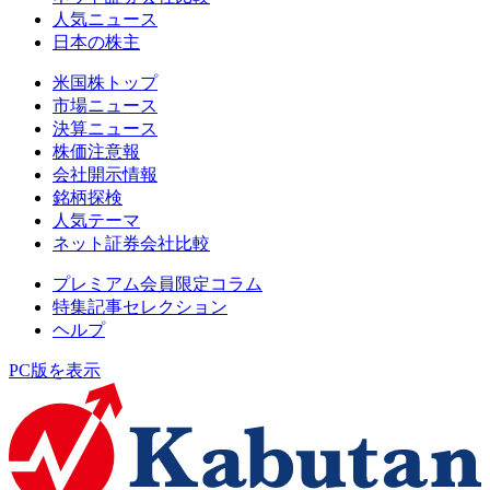
人気ニュース
日本の株主
米国株トップ
市場ニュース
決算ニュース
株価注意報
会社開示情報
銘柄探検
人気テーマ
ネット証券会社比較
プレミアム会員限定コラム
特集記事セレクション
ヘルプ
PC版を表示