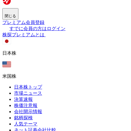
閉じる
プレミアム会員登録
すでに会員の方はログイン
株探プレミアムとは
日本株
米国株
日本株トップ
市場ニュース
決算速報
株価注意報
会社開示情報
銘柄探検
人気テーマ
ネット証券会社比較