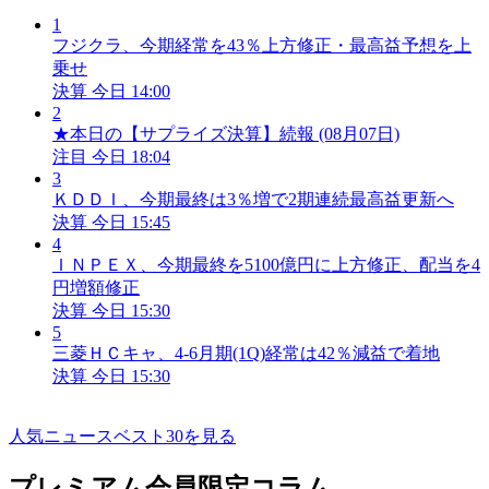
1
フジクラ、今期経常を43％上方修正・最高益予想を上
乗せ
決算
今日 14:00
2
★本日の【サプライズ決算】続報 (08月07日)
注目
今日 18:04
3
ＫＤＤＩ、今期最終は3％増で2期連続最高益更新へ
決算
今日 15:45
4
ＩＮＰＥＸ、今期最終を5100億円に上方修正、配当を4
円増額修正
決算
今日 15:30
5
三菱ＨＣキャ、4-6月期(1Q)経常は42％減益で着地
決算
今日 15:30
人気ニュースベスト30を見る
プレミアム会員限定コラム