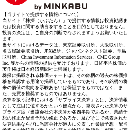
【当サイトで提供する情報について】
当サイト「株探（かぶたん）」で提供する情報は投資勧誘ま
たは投資に関する助言をすることを目的としておりません。
投資の決定は、ご自身の判断でなされますようお願いいたし
ます。
当サイトにおけるデータは、東京証券取引所、大阪取引所、
名古屋証券取引所、JPX総研、ジャパンネクスト証券、堂島
取引所、China Investment Information Services、CME Group
Inc. 等からの情報の提供を受けております。日経平均株価の
著作権は日本経済新聞社に帰属します。
株探に掲載される株価チャートは、その銘柄の過去の株価推
移を確認する用途で掲載しているものであり、その銘柄の将
来の価値の動向を示唆あるいは保証するものではなく、ま
た、売買を推奨するものではありません。
決算を扱う記事における「サプライズ決算」とは、決算情報
として注目に値するかという観点から、発表された決算のサ
プライズ度（当該会社の本決算か各四半期であるか、業績予
想の修正か配当予想の修正であるか、及びそこで発表された
決算結果ならびに当該会社が過去に公表した業績予想・配当