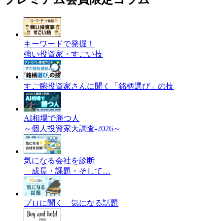
キーワードで発掘！
強い投資家・すごい技
すご腕投資家さんに聞く「銘柄選び」の技
AI相場で勝つ人
～個人投資家大調査-2026～
気になる会社を診断
成長・課題・そして…
プロに聞く 気になる話題