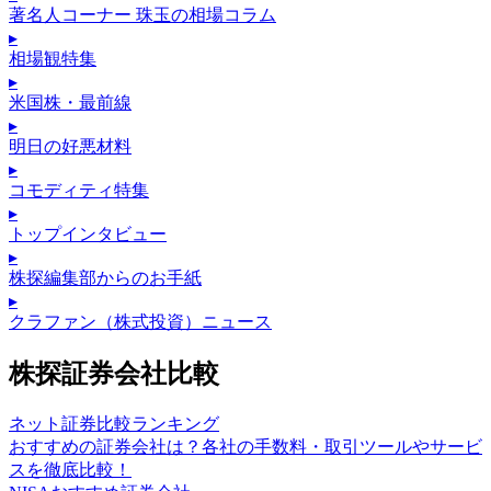
著名人コーナー 珠玉の相場コラム
▸
相場観特集
▸
米国株・最前線
▸
明日の好悪材料
▸
コモディティ特集
▸
トップインタビュー
▸
株探編集部からのお手紙
▸
クラファン（株式投資）ニュース
株探証券会社比較
ネット証券比較ランキング
おすすめの証券会社は？各社の手数料・取引ツールやサービ
スを徹底比較！