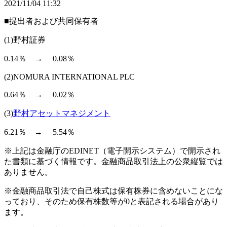
2021/11/04 11:32
■提出者および共同保有者
(1)野村証券
0.14％ → 0.08％
(2)NOMURA INTERNATIONAL PLC
0.64％ → 0.02％
(3)
野村アセットマネジメント
6.21％ → 5.54％
※上記は金融庁のEDINET（電子開示システム）で開示され
た書類に基づく情報です。金融商品取引法上の公衆縦覧では
ありません。
※金融商品取引法で自己株式は保有株券に含めないことにな
っており、そのため保有株数等が0と表記される場合があり
ます。