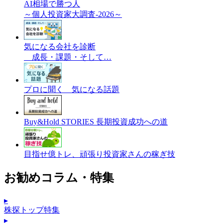
AI相場で勝つ人
～個人投資家大調査-2026～
気になる会社を診断
成長・課題・そして…
プロに聞く 気になる話題
Buy&Hold STORIES 長期投資成功への道
目指せ億トレ、頑張り投資家さんの稼ぎ技
お勧めコラム・特集
▸
株探トップ特集
▸