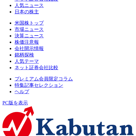
人気ニュース
日本の株主
米国株トップ
市場ニュース
決算ニュース
株価注意報
会社開示情報
銘柄探検
人気テーマ
ネット証券会社比較
プレミアム会員限定コラム
特集記事セレクション
ヘルプ
PC版を表示