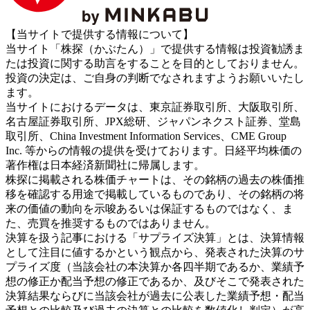
【当サイトで提供する情報について】
当サイト「株探（かぶたん）」で提供する情報は投資勧誘ま
たは投資に関する助言をすることを目的としておりません。
投資の決定は、ご自身の判断でなされますようお願いいたし
ます。
当サイトにおけるデータは、東京証券取引所、大阪取引所、
名古屋証券取引所、JPX総研、ジャパンネクスト証券、堂島
取引所、China Investment Information Services、CME Group
Inc. 等からの情報の提供を受けております。日経平均株価の
著作権は日本経済新聞社に帰属します。
株探に掲載される株価チャートは、その銘柄の過去の株価推
移を確認する用途で掲載しているものであり、その銘柄の将
来の価値の動向を示唆あるいは保証するものではなく、ま
た、売買を推奨するものではありません。
決算を扱う記事における「サプライズ決算」とは、決算情報
として注目に値するかという観点から、発表された決算のサ
プライズ度（当該会社の本決算か各四半期であるか、業績予
想の修正か配当予想の修正であるか、及びそこで発表された
決算結果ならびに当該会社が過去に公表した業績予想・配当