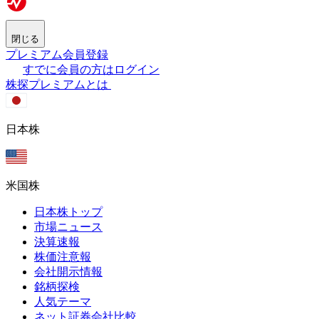
閉じる
プレミアム会員登録
すでに会員の方はログイン
株探プレミアムとは
日本株
米国株
日本株トップ
市場ニュース
決算速報
株価注意報
会社開示情報
銘柄探検
人気テーマ
ネット証券会社比較