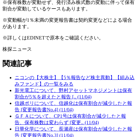
※保有株数が変動せず、発行済み株式数の変動に伴って保有
割合が変動しているケースもあります。
※変動幅が1％未満の変更報告書は契約変更などによる場合
があります。
※詳しくはEDINETで原本をご確認ください。
株探ニュース
関連記事
ニコンの【大株主】【5％報告など株主異動】【組み込
みファンド】の一覧をみる
新光電工について、野村アセットマネジメントは保有
割合が5％を超えたと報告 [.. (11/04)
信越ポリについて、信越化は保有割合が減少したと報
告 [変更報告書No.4] (11/04)
ＧＦＡについて、CP1号は保有割合が減少したと報
告、保有株数は変わらず [変更.. (11/04)
日華化学について、長瀬産は保有割合が減少したと報
告 [変更報告書No.3] (11/04)