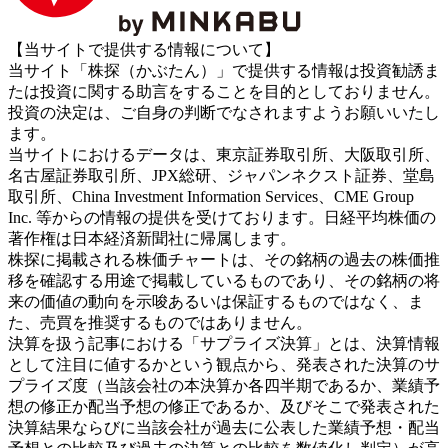
【当サイトで提供する情報について】
当サイト「株探（かぶたん）」で提供する情報は投資勧誘ま
たは投資に関する助言をすることを目的としておりません。
投資の決定は、ご自身の判断でなされますようお願いいたし
ます。
当サイトにおけるデータは、東京証券取引所、大阪取引所、
名古屋証券取引所、JPX総研、ジャパンネクスト証券、堂島
取引所、China Investment Information Services、CME Group
Inc. 等からの情報の提供を受けております。日経平均株価の
著作権は日本経済新聞社に帰属します。
株探に掲載される株価チャートは、その銘柄の過去の株価推
移を確認する用途で掲載しているものであり、その銘柄の将
来の価値の動向を示唆あるいは保証するものではなく、ま
た、売買を推奨するものではありません。
決算を扱う記事における「サプライズ決算」とは、決算情報
として注目に値するかという観点から、発表された決算のサ
プライズ度（当該会社の本決算か各四半期であるか、業績予
想の修正か配当予想の修正であるか、及びそこで発表された
決算結果ならびに当該会社が過去に公表した業績予想・配当