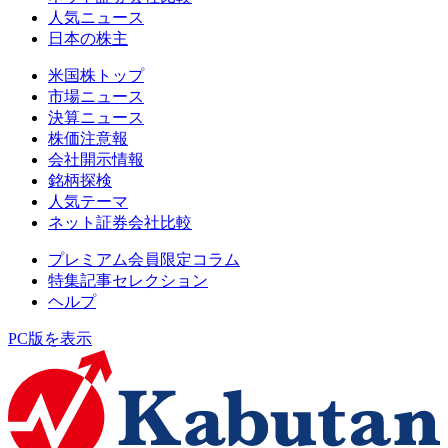
人気ニュース
日本の株主
米国株トップ
市場ニュース
決算ニュース
株価注意報
会社開示情報
銘柄探検
人気テーマ
ネット証券会社比較
プレミアム会員限定コラム
特集記事セレクション
ヘルプ
PC版を表示