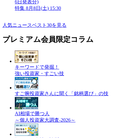
6日発表分)
特集
8月8日(土) 15:30
人気ニュースベスト30を見る
プレミアム会員限定コラム
キーワードで発掘！
強い投資家・すごい技
すご腕投資家さんに聞く「銘柄選び」の技
AI相場で勝つ人
～個人投資家大調査-2026～