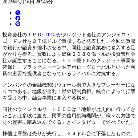
2023年5月16日 2時45分
投資会社のＴＰＧ
<TPG>
がクレジット会社のアンジェロ・
ゴードン社を２７億ドルで買収すると発表した。今回の買収
で銀行が融資を縮小させる中、同社は融資業務に参入する足
がかりを得る。買収により総額２０８０億ドルの投資管理会
社が誕生することになる。５５０億ドルのクレジット事業を
確保し、ブラックストーンやアポロ・グローバルといった融
資の主要な提供者となっているライバルに対抗する。
ノンバンクの金融機関はウォール街で大きなプレーヤーにな
りつつある。地銀が金利上昇や規制負担、統合によって打撃
を受ける中、融資事業に参入する構え。
同社のウィンクルリートＣＥＯは「地銀が歴史的に行ってき
たことは多岐に渡る。民間の信用供与機関が、様々な方法で
その侵害に踏み込んでくる」とインタビューで述べていた。
株価は序盤は売りが先行し、２４ドル台に下落したものの、