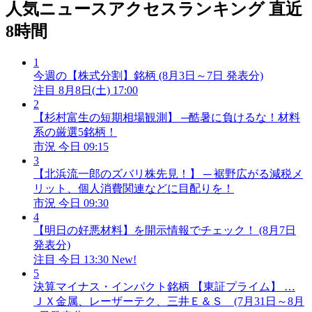
人気ニュースアクセスランキング
直近
8時間
1
今週の【株式分割】銘柄 (8月3日～7日 発表分)
注目
8月8日(土) 17:00
2
【杉村富生の短期相場観測】 ─酷暑に負けるな！材料
系の厳選5銘柄！
市況
今日 09:15
3
【北浜流一郎のズバリ株先見！】 ─ 裾野広がる減税メ
リット、個人消費関連などに目配りを！
市況
今日 09:30
4
【明日の好悪材料】を開示情報でチェック！ (8月7日
発表分)
注目
今日 13:30
New!
5
決算マイナス・インパクト銘柄 【東証プライム】 …
ＪＸ金属、レーザーテク、三井Ｅ＆Ｓ (7月31日～8月