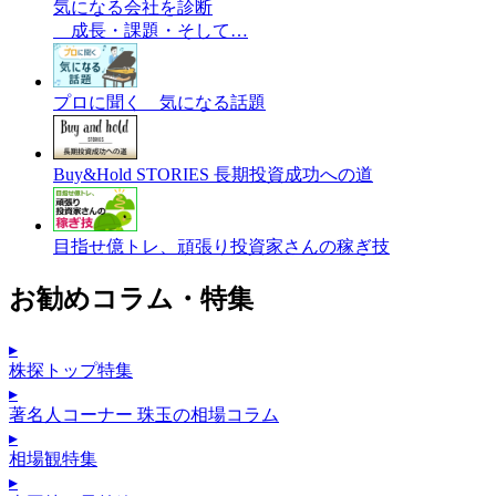
気になる会社を診断
成長・課題・そして…
プロに聞く 気になる話題
Buy&Hold STORIES 長期投資成功への道
目指せ億トレ、頑張り投資家さんの稼ぎ技
お勧めコラム・特集
▸
株探トップ特集
▸
著名人コーナー 珠玉の相場コラム
▸
相場観特集
▸