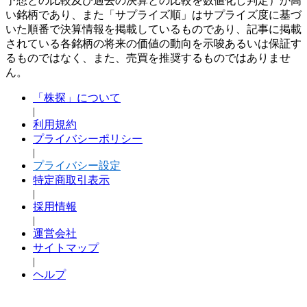
予想との比較及び過去の決算との比較を数値化し判定）が高
い銘柄であり、また「サプライズ順」はサプライズ度に基づ
いた順番で決算情報を掲載しているものであり、記事に掲載
されている各銘柄の将来の価値の動向を示唆あるいは保証す
るものではなく、また、売買を推奨するものではありませ
ん。
「株探」について
|
利用規約
プライバシーポリシー
|
プライバシー設定
特定商取引表示
|
採用情報
|
運営会社
サイトマップ
|
ヘルプ