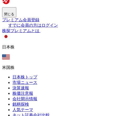
閉じる
プレミアム会員登録
すでに会員の方はログイン
株探プレミアムとは
日本株
米国株
日本株トップ
市場ニュース
決算速報
株価注意報
会社開示情報
銘柄探検
人気テーマ
ネット証券会社比較