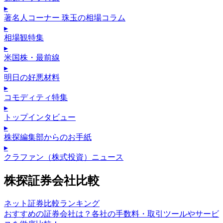
▸
著名人コーナー 珠玉の相場コラム
▸
相場観特集
▸
米国株・最前線
▸
明日の好悪材料
▸
コモディティ特集
▸
トップインタビュー
▸
株探編集部からのお手紙
▸
クラファン（株式投資）ニュース
株探証券会社比較
ネット証券比較ランキング
おすすめの証券会社は？各社の手数料・取引ツールやサービ