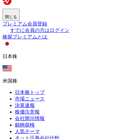
閉じる
プレミアム会員登録
すでに会員の方はログイン
株探プレミアムとは
日本株
米国株
日本株トップ
市場ニュース
決算速報
株価注意報
会社開示情報
銘柄探検
人気テーマ
ネット証券会社比較