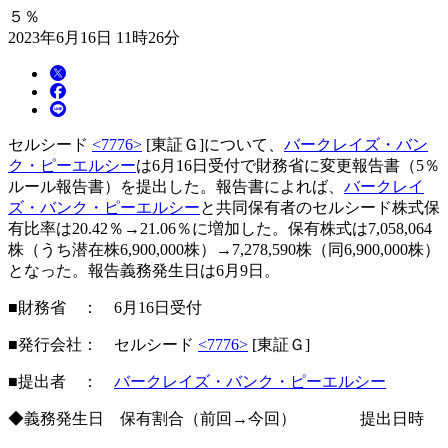
５％
2023年6月16日 11時26分
セルシード
<7776>
[東証Ｇ]について、
バークレイズ・バン
ク・ピーエルシー
は6月16日受付で財務省に変更報告書（5％
ルール報告書）を提出した。報告書によれば、
バークレイ
ズ・バンク・ピーエルシー
と共同保有者のセルシード株式保
有比率は20.42％→21.06％に増加した。保有株式は7,058,064
株（うち潜在株6,900,000株）→7,278,590株（同6,900,000株）
となった。報告義務発生日は6月9日。
■財務省 ： 6月16日受付
■発行会社： セルシード
<7776>
[東証Ｇ]
■提出者 ：
バークレイズ・バンク・ピーエルシー
◆義務発生日 保有割合（前回→今回） 提出日時