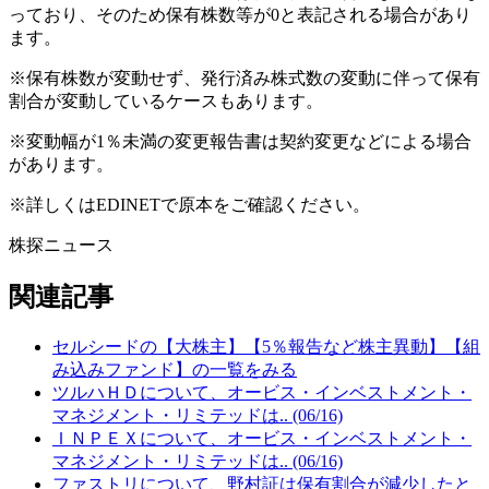
っており、そのため保有株数等が0と表記される場合があり
ます。
※保有株数が変動せず、発行済み株式数の変動に伴って保有
割合が変動しているケースもあります。
※変動幅が1％未満の変更報告書は契約変更などによる場合
があります。
※詳しくはEDINETで原本をご確認ください。
株探ニュース
関連記事
セルシードの【大株主】【5％報告など株主異動】【組
み込みファンド】の一覧をみる
ツルハＨＤについて、オービス・インベストメント・
マネジメント・リミテッドは.. (06/16)
ＩＮＰＥＸについて、オービス・インベストメント・
マネジメント・リミテッドは.. (06/16)
ファストリについて、野村証は保有割合が減少したと