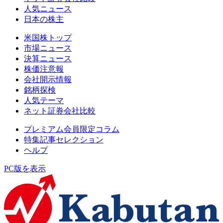
人気ニュース
日本の株主
米国株トップ
市場ニュース
決算ニュース
株価注意報
会社開示情報
銘柄探検
人気テーマ
ネット証券会社比較
プレミアム会員限定コラム
特集記事セレクション
ヘルプ
PC版を表示