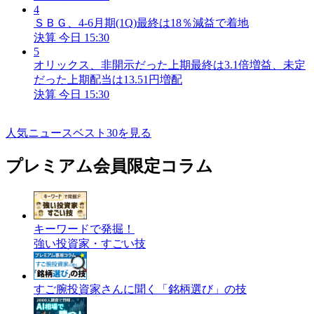
4
ＳＢＧ、4-6月期(1Q)最終は18％減益で着地
決算
今日 15:30
5
オリックス、非開示だった上期最終は3.1倍増益、未定
だった上期配当は13.51円増配
決算
今日 15:30
人気ニュースベスト30を見る
プレミアム会員限定コラム
キーワードで発掘！
強い投資家・すごい技
すご腕投資家さんに聞く「銘柄選び」の技