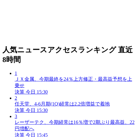
人気ニュースアクセスランキング
直近
8時間
1
ＪＸ金属、今期最終を24％上方修正・最高益予想を上
乗せ
決算
今日 15:30
2
任天堂、4-6月期(1Q)経常は2.2倍増益で着地
決算
今日 15:30
3
レーザーテク、今期経常は16％増で2期ぶり最高益、22
円増配へ
決算
今日 15:45