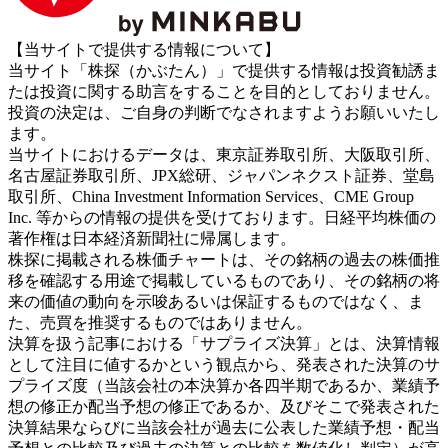
【当サイトで提供する情報について】
当サイト「株探（かぶたん）」で提供する情報は投資勧誘ま
たは投資に関する助言をすることを目的としておりません。
投資の決定は、ご自身の判断でなされますようお願いいたし
ます。
当サイトにおけるデータは、東京証券取引所、大阪取引所、
名古屋証券取引所、JPX総研、ジャパンネクスト証券、堂島
取引所、China Investment Information Services、CME Group
Inc. 等からの情報の提供を受けております。日経平均株価の
著作権は日本経済新聞社に帰属します。
株探に掲載される株価チャートは、その銘柄の過去の株価推
移を確認する用途で掲載しているものであり、その銘柄の将
来の価値の動向を示唆あるいは保証するものではなく、ま
た、売買を推奨するものではありません。
決算を扱う記事における「サプライズ決算」とは、決算情報
として注目に値するかという観点から、発表された決算のサ
プライズ度（当該会社の本決算か各四半期であるか、業績予
想の修正か配当予想の修正であるか、及びそこで発表された
決算結果ならびに当該会社が過去に公表した業績予想・配当