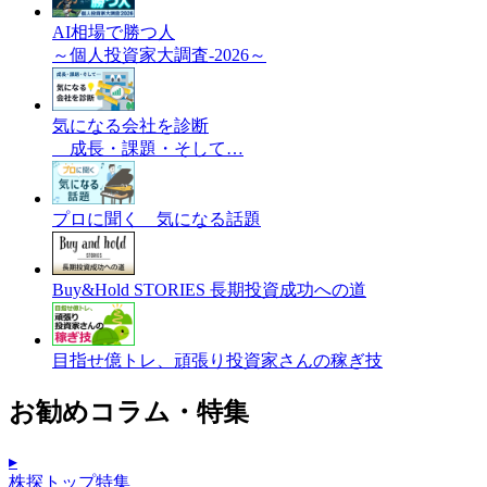
AI相場で勝つ人
～個人投資家大調査-2026～
気になる会社を診断
成長・課題・そして…
プロに聞く 気になる話題
Buy&Hold STORIES 長期投資成功への道
目指せ億トレ、頑張り投資家さんの稼ぎ技
お勧めコラム・特集
▸
株探トップ特集