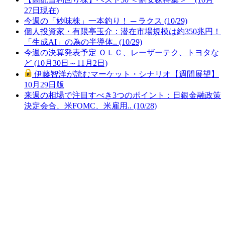
27日現在)
今週の「妙味株」一本釣り！ ─ ラクス (10/29)
個人投資家・有限亭玉介：潜在市場規模は約350兆円！
「生成AI」の為の半導体.. (10/29)
今週の決算発表予定 ＯＬＣ、レーザーテク、トヨタな
ど (10月30日～11月2日)
伊藤智洋が読むマーケット・シナリオ【週間展望】
10月29日版
来週の相場で注目すべき3つのポイント：日銀金融政策
決定会合、米FOMC、米雇用.. (10/28)