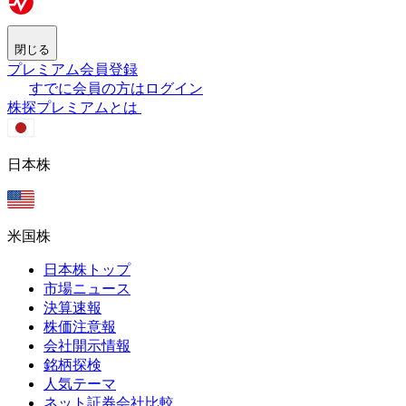
閉じる
プレミアム会員登録
すでに会員の方はログイン
株探プレミアムとは
日本株
米国株
日本株トップ
市場ニュース
決算速報
株価注意報
会社開示情報
銘柄探検
人気テーマ
ネット証券会社比較