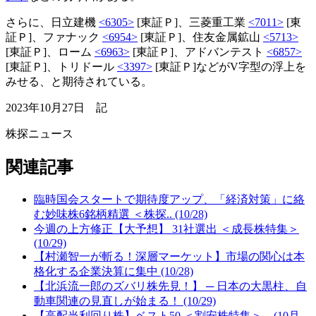
さらに、日立建機
<6305>
[東証Ｐ]、三菱重工業
<7011>
[東
証Ｐ]、ファナック
<6954>
[東証Ｐ]、住友金属鉱山
<5713>
[東証Ｐ]、ローム
<6963>
[東証Ｐ]、アドバンテスト
<6857>
[東証Ｐ]、トリドール
<3397>
[東証Ｐ]などがV字型の浮上を
みせる、と期待されている。
2023年10月27日 記
株探ニュース
関連記事
臨時国会スタートで期待度アップ、「経済対策」に絡
む妙味株6銘柄精選 ＜株探.. (10/28)
今週の上方修正【大予想】 31社選出 ＜成長株特集＞
(10/29)
【村瀬智一が斬る！深層マーケット】市場の関心は本
格化する企業決算に集中 (10/28)
【北浜流一郎のズバリ株先見！】 ─ 日本の大黒柱、自
動車関連の見直しが始まる！ (10/29)
【高配当利回り株】ベスト50 ＜割安株特集＞ (10月