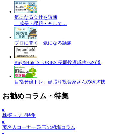
気になる会社を診断
成長・課題・そして…
プロに聞く 気になる話題
Buy&Hold STORIES 長期投資成功への道
目指せ億トレ、頑張り投資家さんの稼ぎ技
お勧めコラム・特集
▸
株探トップ特集
▸
著名人コーナー 珠玉の相場コラム
▸