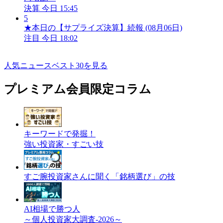
決算
今日 15:45
5
★本日の【サプライズ決算】続報 (08月06日)
注目
今日 18:02
人気ニュースベスト30を見る
プレミアム会員限定コラム
キーワードで発掘！
強い投資家・すごい技
すご腕投資家さんに聞く「銘柄選び」の技
AI相場で勝つ人
～個人投資家大調査-2026～