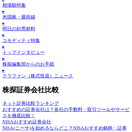
相場観特集
▸
米国株・最前線
▸
明日の好悪材料
▸
コモディティ特集
▸
トップインタビュー
▸
株探編集部からのお手紙
▸
クラファン（株式投資）ニュース
株探証券会社比較
ネット証券比較ランキング
おすすめの証券会社は？各社の手数料・取引ツールやサービ
スを徹底比較！
NISAおすすめ証券会社
NISA(ニーサ)を始めるならどこ？NISAおすすめ銘柄・証券