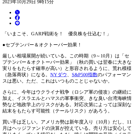
2023年10月29日 9時15分
「いまこそ、GARP戦術を！ 優良株を仕込む！」
●セプテンバー＆オクトーバー効果！
厳しい相場展開が続いている。この時期（9～10月）は「セ
プテンバー＆オクトーバー効果」（秋の買いは翌春に大きな
実りをもたらす確率が高い）と形容されるように、荒れ模様
（急落商状）になる。
NYダウ
、
S&P500指数
のパフォーマン
スは悪い。ただ、これはいつものことじゃないか。
さらに、今年はウクライナ戦争（ロシア軍の侵攻）の継続に
加え、イスラエルとハマスの軍事衝突、きな臭い台湾海峡情
勢など地政学上のリスクがある。対応次第によっては深刻な
結末をもたらす可能性（テールリスク）があろう。
買い手は乏しい。アメリカ勢は新年度入り（10月）だし、11
月はヘッジファンドの決算が控えている。売り方は安心して