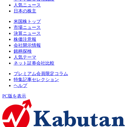
人気ニュース
日本の株主
米国株トップ
市場ニュース
決算ニュース
株価注意報
会社開示情報
銘柄探検
人気テーマ
ネット証券会社比較
プレミアム会員限定コラム
特集記事セレクション
ヘルプ
PC版を表示