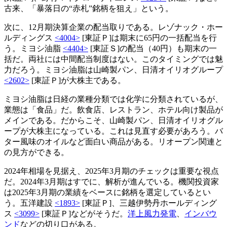
古来、「暴落日の“赤札”銘柄を狙え」という。
次に、12月期決算企業の配当取りである。レゾナック・ホー
ルディングス
<4004>
[東証Ｐ]は期末に65円の一括配当を行
う。ミヨシ油脂
<4404>
[東証Ｓ]の配当（40円）も期末の一
括だ。両社には中間配当制度はない。このタイミングでは魅
力だろう。ミヨシ油脂は山崎製パン、日清オイリオグループ
<2602>
[東証Ｐ]が大株主である。
ミヨシ油脂は日経の業種分類では化学に分類されているが、
業態は「食品」だ。飲食店、レストラン、ホテル向け製品が
メインである。だからこそ、山崎製パン、日清オイリオグル
ープが大株主になっている。これは見直す必要があろう。バ
ター風味のオイルなど面白い商品がある。リオープン関連と
の見方ができる。
2024年相場を見据え、2025年3月期のチェックは重要な視点
だ。2024年3月期はすでに、解析が進んでいる。機関投資家
は2025年3月期の業績をベースに銘柄を選定しているとい
う。五洋建設
<1893>
[東証Ｐ]、三越伊勢丹ホールディング
ス
<3099>
[東証Ｐ]などがそうだ。
洋上風力発電
、
インバウ
ンド
などの切り口がある。