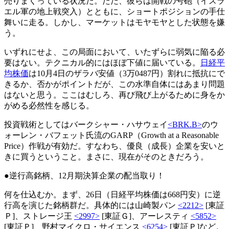
売りまくっている状況だ。ただ、彼らは開戦の号砲（イスラ
エル軍の地上戦突入）とともに、ショートポジションの手仕
舞いに走る。しかし、マーケットはモヤモヤとした状態を嫌
う。
いずれにせよ、この局面において、いたずらに弱気に陥る必
要はない。テクニカル的にはほぼ下値に届いている。
日経平
均株価
は10月4日のザラバ安値（3万0487円）割れに抵抗にで
きるか、否かがポイントだが、この水準自体にはあまり問題
はないと思う。ここはむしろ、再び飛び上がるために身をか
がめる必然性を感じる。
投資戦術としてはバークシャー・ハサウェイ
<BRK.B>
のウ
ォーレン・バフェット氏流のGARP（Growth at a Reasonable
Price）作戦が有効だ。すなわち、優良（成長）企業を安いと
きに買うということ。まさに、現在がそのときだろう。
●逆行高銘柄、12月期決算企業の配当取り！
何を仕込むか。まず、26日（日経平均株価は668円安）に逆
行高を演じた銘柄群だ。具体的には山崎製パン
<2212>
[東証
Ｐ]、ストレージ王
<2997>
[東証Ｇ]、アーレスティ
<5852>
[東証Ｐ]、野村マイクロ・サイエンス
<6254>
[東証Ｐ]など。