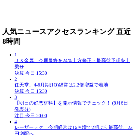
人気ニュースアクセスランキング
直近
8時間
1
ＪＸ金属、今期最終を24％上方修正・最高益予想を上
乗せ
決算
今日 15:30
2
任天堂、4-6月期(1Q)経常は2.2倍増益で着地
決算
今日 15:30
3
【明日の好悪材料】を開示情報でチェック！ (8月6日
発表分)
注目
今日 20:00
4
レーザーテク、今期経常は16％増で2期ぶり最高益、22
円増配へ