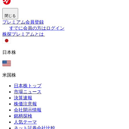
閉じる
プレミアム会員登録
すでに会員の方はログイン
株探プレミアムとは
日本株
米国株
日本株トップ
市場ニュース
決算速報
株価注意報
会社開示情報
銘柄探検
人気テーマ
ネット証券会社比較