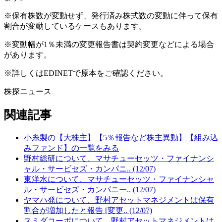
※保有株数が変動せず、発行済み株式数の変動に伴って保有
割合が変動しているケースもあります。
※変動幅が1％未満の変更報告書は契約変更などによる場合
があります。
※詳しくはEDINETで原本をご確認ください。
株探ニュース
関連記事
小糸製の【大株主】【5％報告など株主異動】【組み込
みファンド】の一覧をみる
野村総研について、マサチューセッツ・ファイナンシ
ャル・サービセズ・カンパニ.. (12/07)
東洋水について、マサチューセッツ・ファイナンシャ
ル・サービセズ・カンパニー.. (12/07)
ヤマハ発について、野村アセットマネジメントは保有
割合が増加したと報告 [変更.. (12/07)
スミダコーポについて、野村アセットマネジメントは