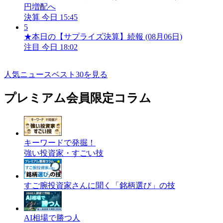
円増配へ
決算
今日 15:45
5
★本日の【サプライズ決算】続報 (08月06日)
注目
今日 18:02
人気ニュースベスト30を見る
プレミアム会員限定コラム
キーワードで発掘！
強い投資家・すごい技
すご腕投資家さんに聞く「銘柄選び」の技
AI相場で勝つ人