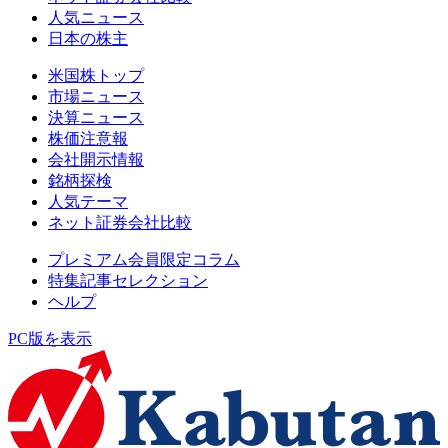
人気ニュース
日本の株主
米国株トップ
市場ニュース
決算ニュース
株価注意報
会社開示情報
銘柄探検
人気テーマ
ネット証券会社比較
プレミアム会員限定コラム
特集記事セレクション
ヘルプ
PC版を表示