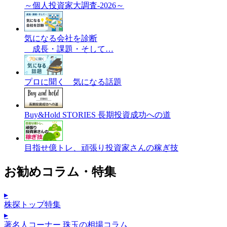
～個人投資家大調査-2026～
気になる会社を診断
成長・課題・そして…
プロに聞く 気になる話題
Buy&Hold STORIES 長期投資成功への道
目指せ億トレ、頑張り投資家さんの稼ぎ技
お勧めコラム・特集
▸
株探トップ特集
▸
著名人コーナー 珠玉の相場コラム