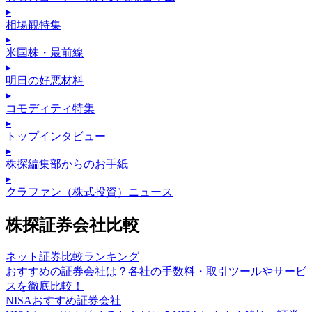
▸
相場観特集
▸
米国株・最前線
▸
明日の好悪材料
▸
コモディティ特集
▸
トップインタビュー
▸
株探編集部からのお手紙
▸
クラファン（株式投資）ニュース
株探証券会社比較
ネット証券比較ランキング
おすすめの証券会社は？各社の手数料・取引ツールやサービ
スを徹底比較！
NISAおすすめ証券会社