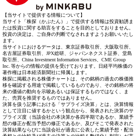
【当サイトで提供する情報について】
当サイト「株探（かぶたん）」で提供する情報は投資勧誘ま
たは投資に関する助言をすることを目的としておりません。
投資の決定は、ご自身の判断でなされますようお願いいたし
ます。
当サイトにおけるデータは、東京証券取引所、大阪取引所、
名古屋証券取引所、JPX総研、ジャパンネクスト証券、堂島
取引所、China Investment Information Services、CME Group
Inc. 等からの情報の提供を受けております。日経平均株価の
著作権は日本経済新聞社に帰属します。
株探に掲載される株価チャートは、その銘柄の過去の株価推
移を確認する用途で掲載しているものであり、その銘柄の将
来の価値の動向を示唆あるいは保証するものではなく、ま
た、売買を推奨するものではありません。
決算を扱う記事における「サプライズ決算」とは、決算情報
として注目に値するかという観点から、発表された決算のサ
プライズ度（当該会社の本決算か各四半期であるか、業績予
想の修正か配当予想の修正であるか、及びそこで発表された
決算結果ならびに当該会社が過去に公表した業績予想・配当