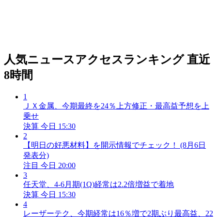
人気ニュースアクセスランキング
直近
8時間
1
ＪＸ金属、今期最終を24％上方修正・最高益予想を上
乗せ
決算
今日 15:30
2
【明日の好悪材料】を開示情報でチェック！ (8月6日
発表分)
注目
今日 20:00
3
任天堂、4-6月期(1Q)経常は2.2倍増益で着地
決算
今日 15:30
4
レーザーテク、今期経常は16％増で2期ぶり最高益、22