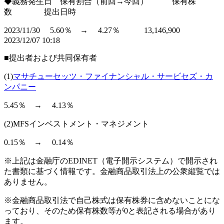
◆義務発生日 保有割合（前回→今回） 保有株
数 提出日時
2023/11/30 5.60％ → 4.27％ 13,146,900
2023/12/07 10:18
■提出者および共同保有者
(1)
マサチューセッツ・ファイナンシャル・サービセズ・カ
ンパニー
5.45％ → 4.13％
(2)MFSインベストメント・マネジメント
0.15％ → 0.14％
※上記は金融庁のEDINET（電子開示システム）で開示され
た書類に基づく情報です。金融商品取引法上の公衆縦覧では
ありません。
※金融商品取引法で自己株式は保有株券に含めないことにな
っており、そのため保有株数等が0と表記される場合があり
ます。