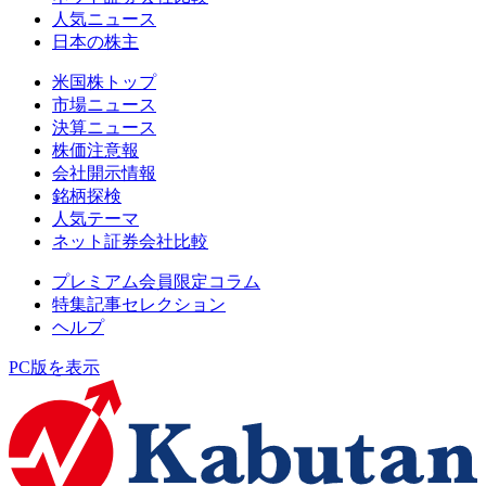
人気ニュース
日本の株主
米国株トップ
市場ニュース
決算ニュース
株価注意報
会社開示情報
銘柄探検
人気テーマ
ネット証券会社比較
プレミアム会員限定コラム
特集記事セレクション
ヘルプ
PC版を表示