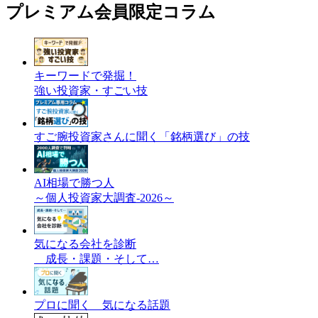
プレミアム会員限定コラム
キーワードで発掘！
強い投資家・すごい技
すご腕投資家さんに聞く「銘柄選び」の技
AI相場で勝つ人
～個人投資家大調査-2026～
気になる会社を診断
成長・課題・そして…
プロに聞く 気になる話題