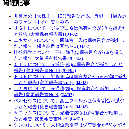
関連記事
井筒屋の【大株主】【5％報告など株主異動】【組み込
みファンド】の一覧をみる
ＪＳＨについて、ジャフコＧは保有割合が5％を超えた
と報告 [大量保有報告書] (04/02)
エキサイトについて、西條晋一氏は保有割合が減少し
たと報告、保有株数は変わら.. (04/02)
理想科学について、羽山 尚氏は保有割合が5％を超え
たと報告 [大量保有報告書] (04/02)
ＣＩＪについて、光通信(株)は保有割合が減少したと
報告 [変更報告書No.13] (04/02)
ＦＣＥについて、近藤隆氏は保有割合が5％未満に減少
したと報告 [変更報告書No.1] (04/02)
ナカヨについて、光通信(株)は保有割合が増加したと
報告 [変更報告書No.8] (04/02)
ペルセウスについて、富士フイルムは保有割合が減少
したと報告 [変更報告書No.6] (04/02)
サニックスについて、光通信(株)は保有割合が増加し
たと報告 [変更報告書No.5] (04/02)
シンカについて、大和企業投資は保有割合が5％を超え