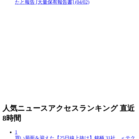
たと報告 [大量保有報告書] (04/02)
人気ニュースアクセスランキング
直近
8時間
1
買い局面を迎えた【25日線上抜け】銘柄 31社 ＜テク