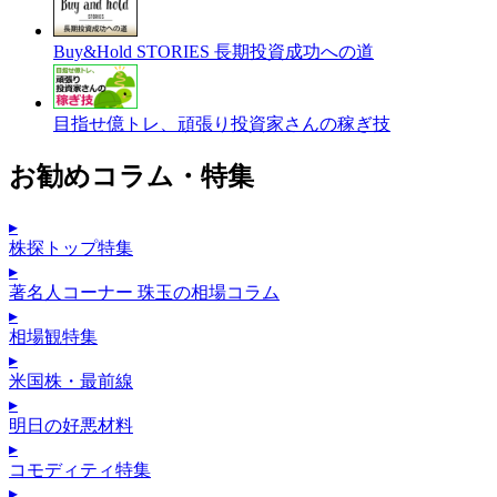
Buy&Hold STORIES 長期投資成功への道
目指せ億トレ、頑張り投資家さんの稼ぎ技
お勧めコラム・特集
▸
株探トップ特集
▸
著名人コーナー 珠玉の相場コラム
▸
相場観特集
▸
米国株・最前線
▸
明日の好悪材料
▸
コモディティ特集
▸