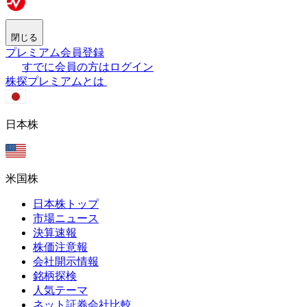
閉じる
プレミアム会員登録
すでに会員の方はログイン
株探プレミアムとは
日本株
米国株
日本株トップ
市場ニュース
決算速報
株価注意報
会社開示情報
銘柄探検
人気テーマ
ネット証券会社比較