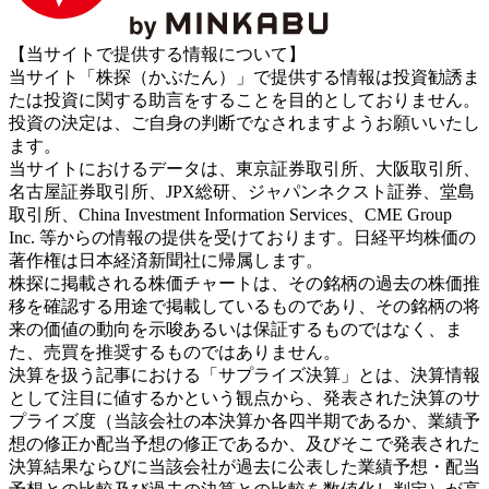
【当サイトで提供する情報について】
当サイト「株探（かぶたん）」で提供する情報は投資勧誘ま
たは投資に関する助言をすることを目的としておりません。
投資の決定は、ご自身の判断でなされますようお願いいたし
ます。
当サイトにおけるデータは、東京証券取引所、大阪取引所、
名古屋証券取引所、JPX総研、ジャパンネクスト証券、堂島
取引所、China Investment Information Services、CME Group
Inc. 等からの情報の提供を受けております。日経平均株価の
著作権は日本経済新聞社に帰属します。
株探に掲載される株価チャートは、その銘柄の過去の株価推
移を確認する用途で掲載しているものであり、その銘柄の将
来の価値の動向を示唆あるいは保証するものではなく、ま
た、売買を推奨するものではありません。
決算を扱う記事における「サプライズ決算」とは、決算情報
として注目に値するかという観点から、発表された決算のサ
プライズ度（当該会社の本決算か各四半期であるか、業績予
想の修正か配当予想の修正であるか、及びそこで発表された
決算結果ならびに当該会社が過去に公表した業績予想・配当