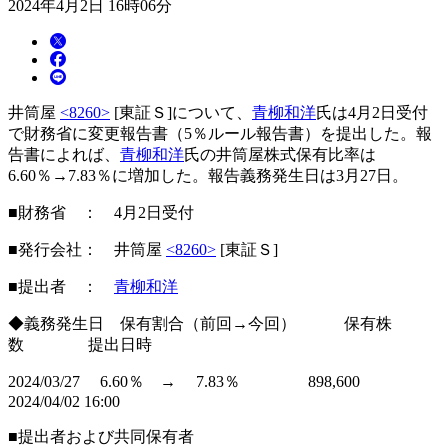
2024年4月2日 16時06分
井筒屋
<8260>
[東証Ｓ]について、
青柳和洋
氏は4月2日受付
で財務省に変更報告書（5％ルール報告書）を提出した。報
告書によれば、
青柳和洋
氏の井筒屋株式保有比率は
6.60％→7.83％に増加した。報告義務発生日は3月27日。
■財務省 ： 4月2日受付
■発行会社： 井筒屋
<8260>
[東証Ｓ]
■提出者 ：
青柳和洋
◆義務発生日 保有割合（前回→今回） 保有株
数 提出日時
2024/03/27 6.60％ → 7.83％ 898,600
2024/04/02 16:00
■提出者および共同保有者