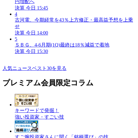
円増配へ
決算
今日 15:45
4
古河電、今期経常を43％上方修正・最高益予想を上乗
せ
決算
今日 14:00
5
ＳＢＧ、4-6月期(1Q)最終は18％減益で着地
決算
今日 15:30
人気ニュースベスト30を見る
プレミアム会員限定コラム
キーワードで発掘！
強い投資家・すごい技
すご腕投資家さんに聞く「銘柄選び」の技