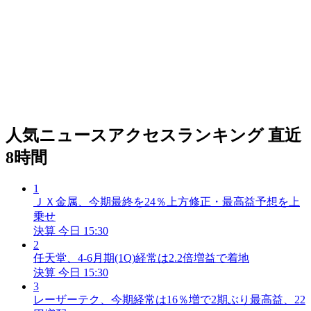
人気ニュースアクセスランキング
直近
8時間
1
ＪＸ金属、今期最終を24％上方修正・最高益予想を上
乗せ
決算
今日 15:30
2
任天堂、4-6月期(1Q)経常は2.2倍増益で着地
決算
今日 15:30
3
レーザーテク、今期経常は16％増で2期ぶり最高益、22