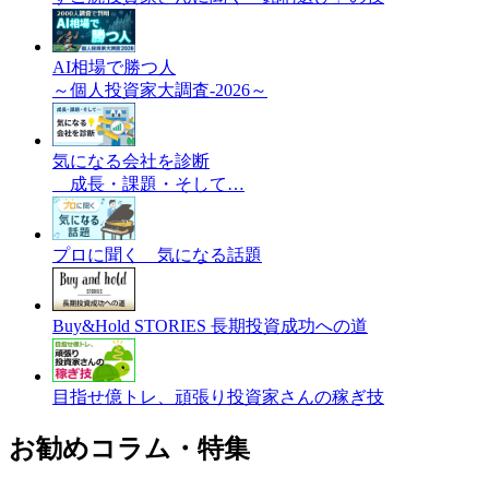
AI相場で勝つ人
～個人投資家大調査-2026～
気になる会社を診断
成長・課題・そして…
プロに聞く 気になる話題
Buy&Hold STORIES 長期投資成功への道
目指せ億トレ、頑張り投資家さんの稼ぎ技
お勧めコラム・特集