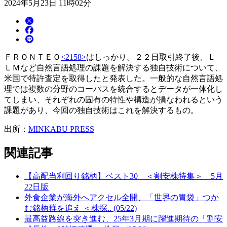
2024年5月23日 11時02分
ＦＲＯＮＴＥＯ
<2158>
はしっかり。２２日取引終了後、Ｌ
ＬＭなど自然言語処理の課題を解決する独自技術について、
米国で特許査定を取得したと発表した。一般的な自然言語処
理では複数の分野のコーパスを統合するとデータが一体化し
てしまい、それぞれの固有の特性や構造が損なわれるという
課題があり、今回の独自技術はこれを解決するもの。
出所：
MINKABU PRESS
関連記事
【高配当利回り銘柄】ベスト30 ＜割安株特集＞ 5月
22日版
外食企業が海外へアクセル全開、「世界の胃袋」つか
む銘柄群を追え ＜株探.. (05/22)
最高益路線を突き進む、25年3月期に躍進期待の「割安