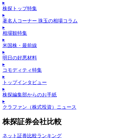
▸
株探トップ特集
▸
著名人コーナー 珠玉の相場コラム
▸
相場観特集
▸
米国株・最前線
▸
明日の好悪材料
▸
コモディティ特集
▸
トップインタビュー
▸
株探編集部からのお手紙
▸
クラファン（株式投資）ニュース
株探証券会社比較
ネット証券比較ランキング