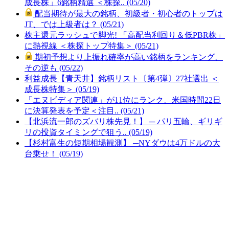
成長株」6銘柄精選 ＜株探.. (05/20)
配当期待が最大の銘柄、初級者・初心者のトップは
JT、では上級者は？ (05/21)
株主還元ラッシュで脚光! 「高配当利回り＆低PBR株」
に熱視線 ＜株探トップ特集＞ (05/21)
期初予想より上振れ確率が高い銘柄をランキング、
その逆も (05/22)
利益成長【青天井】銘柄リスト〔第4弾〕27社選出 ＜
成長株特集＞ (05/19)
「エヌビディア関連」が11位にランク、米国時間22日
に決算発表を予定＜注目.. (05/21)
【北浜流一郎のズバリ株先見！】 ─ パリ五輪、ギリギ
リの投資タイミングで狙う.. (05/19)
【杉村富生の短期相場観測】 ─NYダウは4万ドルの大
台乗せ！ (05/19)