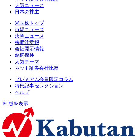
人気ニュース
日本の株主
米国株トップ
市場ニュース
決算ニュース
株価注意報
会社開示情報
銘柄探検
人気テーマ
ネット証券会社比較
プレミアム会員限定コラム
特集記事セレクション
ヘルプ
PC版を表示