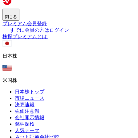
閉じる
プレミアム会員登録
すでに会員の方はログイン
株探プレミアムとは
日本株
米国株
日本株トップ
市場ニュース
決算速報
株価注意報
会社開示情報
銘柄探検
人気テーマ
ネット証券会社比較