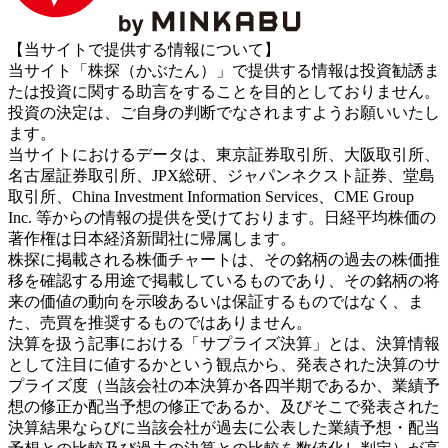
【当サイトで提供する情報について】
当サイト「株探（かぶたん）」で提供する情報は投資勧誘ま
たは投資に関する助言をすることを目的としておりません。
投資の決定は、ご自身の判断でなされますようお願いいたし
ます。
当サイトにおけるデータは、東京証券取引所、大阪取引所、
名古屋証券取引所、JPX総研、ジャパンネクスト証券、堂島
取引所、China Investment Information Services、CME Group
Inc. 等からの情報の提供を受けております。日経平均株価の
著作権は日本経済新聞社に帰属します。
株探に掲載される株価チャートは、その銘柄の過去の株価推
移を確認する用途で掲載しているものであり、その銘柄の将
来の価値の動向を示唆あるいは保証するものではなく、ま
た、売買を推奨するものではありません。
決算を扱う記事における「サプライズ決算」とは、決算情報
として注目に値するかという観点から、発表された決算のサ
プライズ度（当該会社の本決算か各四半期であるか、業績予
想の修正か配当予想の修正であるか、及びそこで発表された
決算結果ならびに当該会社が過去に公表した業績予想・配当