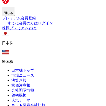
閉じる
プレミアム会員登録
すでに会員の方はログイン
株探プレミアムとは
日本株
米国株
日本株トップ
市場ニュース
決算速報
株価注意報
会社開示情報
銘柄探検
人気テーマ
ネット証券会社比較