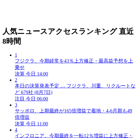
人気ニュースアクセスランキング
直近
8時間
1
フジクラ、今期経常を43％上方修正・最高益予想を上
乗せ
決算
今日 14:00
2
本日の決算発表予定 … フジクラ、川重、リクルートな
ど 679社 (8月7日)
注目
今日 06:00
3
サッポロ、上期最終が165倍増益で着地・4-6月期も49
倍増益
決算
今日 11:00
4
インフロニア、今期最終を一転12％増益に上方修正・