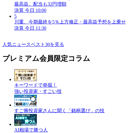
最高益、配当も32円増額
決算
今日 10:00
5
川重、今期最終を5％上方修正・最高益予想を上乗せ
決算
今日 11:30
人気ニュースベスト30を見る
プレミアム会員限定コラム
キーワードで発掘！
強い投資家・すごい技
すご腕投資家さんに聞く「銘柄選び」の技
AI相場で勝つ人