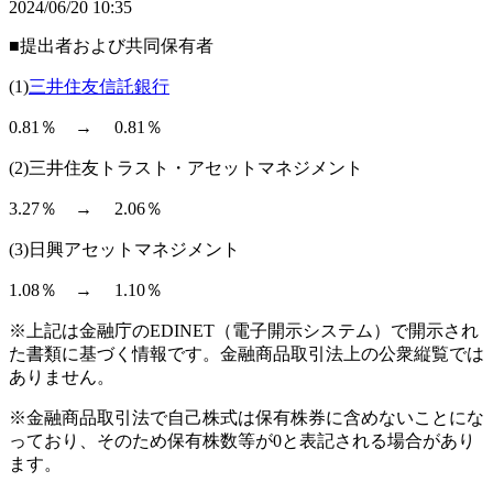
2024/06/20 10:35
■提出者および共同保有者
(1)
三井住友信託銀行
0.81％ → 0.81％
(2)三井住友トラスト・アセットマネジメント
3.27％ → 2.06％
(3)日興アセットマネジメント
1.08％ → 1.10％
※上記は金融庁のEDINET（電子開示システム）で開示され
た書類に基づく情報です。金融商品取引法上の公衆縦覧では
ありません。
※金融商品取引法で自己株式は保有株券に含めないことにな
っており、そのため保有株数等が0と表記される場合があり
ます。