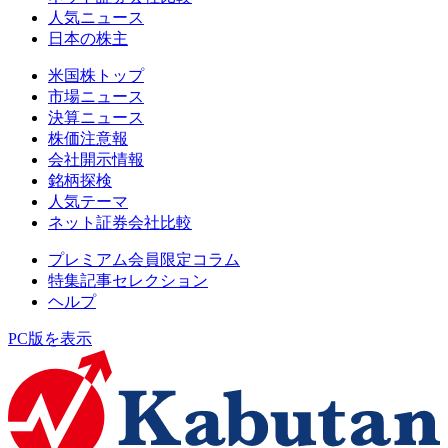
人気ニュース
日本の株主
米国株トップ
市場ニュース
決算ニュース
株価注意報
会社開示情報
銘柄探検
人気テーマ
ネット証券会社比較
プレミアム会員限定コラム
特集記事セレクション
ヘルプ
PC版を表示