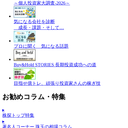
～個人投資家大調査-2026～
気になる会社を診断
成長・課題・そして…
プロに聞く 気になる話題
Buy&Hold STORIES 長期投資成功への道
目指せ億トレ、頑張り投資家さんの稼ぎ技
お勧めコラム・特集
▸
株探トップ特集
▸
著名人コーナー 珠玉の相場コラム