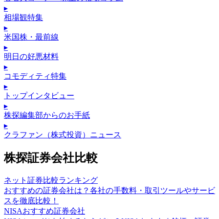
▸
相場観特集
▸
米国株・最前線
▸
明日の好悪材料
▸
コモディティ特集
▸
トップインタビュー
▸
株探編集部からのお手紙
▸
クラファン（株式投資）ニュース
株探証券会社比較
ネット証券比較ランキング
おすすめの証券会社は？各社の手数料・取引ツールやサービ
スを徹底比較！
NISAおすすめ証券会社