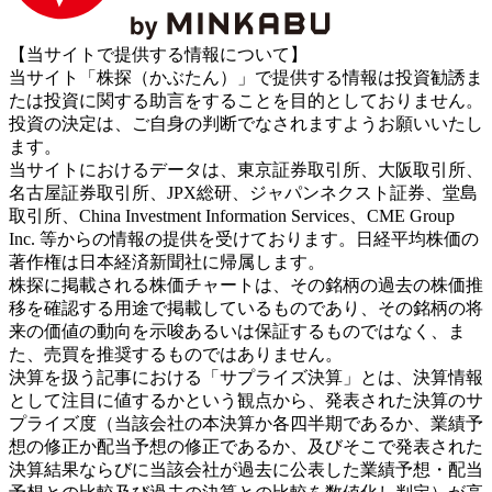
【当サイトで提供する情報について】
当サイト「株探（かぶたん）」で提供する情報は投資勧誘ま
たは投資に関する助言をすることを目的としておりません。
投資の決定は、ご自身の判断でなされますようお願いいたし
ます。
当サイトにおけるデータは、東京証券取引所、大阪取引所、
名古屋証券取引所、JPX総研、ジャパンネクスト証券、堂島
取引所、China Investment Information Services、CME Group
Inc. 等からの情報の提供を受けております。日経平均株価の
著作権は日本経済新聞社に帰属します。
株探に掲載される株価チャートは、その銘柄の過去の株価推
移を確認する用途で掲載しているものであり、その銘柄の将
来の価値の動向を示唆あるいは保証するものではなく、ま
た、売買を推奨するものではありません。
決算を扱う記事における「サプライズ決算」とは、決算情報
として注目に値するかという観点から、発表された決算のサ
プライズ度（当該会社の本決算か各四半期であるか、業績予
想の修正か配当予想の修正であるか、及びそこで発表された
決算結果ならびに当該会社が過去に公表した業績予想・配当