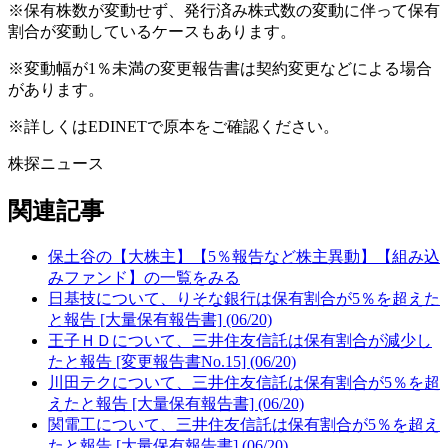
※保有株数が変動せず、発行済み株式数の変動に伴って保有
割合が変動しているケースもあります。
※変動幅が1％未満の変更報告書は契約変更などによる場合
があります。
※詳しくはEDINETで原本をご確認ください。
株探ニュース
関連記事
保土谷の【大株主】【5％報告など株主異動】【組み込
みファンド】の一覧をみる
日基技について、りそな銀行は保有割合が5％を超えた
と報告 [大量保有報告書] (06/20)
王子ＨＤについて、三井住友信託は保有割合が減少し
たと報告 [変更報告書No.15] (06/20)
川田テクについて、三井住友信託は保有割合が5％を超
えたと報告 [大量保有報告書] (06/20)
関電工について、三井住友信託は保有割合が5％を超え
たと報告 [大量保有報告書] (06/20)