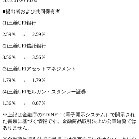
2025/01/20 10:00
■提出者および共同保有者
(1)三菱UFJ銀行
2.59％ → 2.59％
(2)三菱UFJ信託銀行
3.56％ → 3.56％
(3)三菱UFJアセットマネジメント
1.79％ → 1.79％
(4)三菱UFJモルガン・スタンレー証券
1.36％ → 0.07％
※上記は金融庁のEDINET（電子開示システム）で開示され
た書類に基づく情報です。金融商品取引法上の公衆縦覧では
ありません。