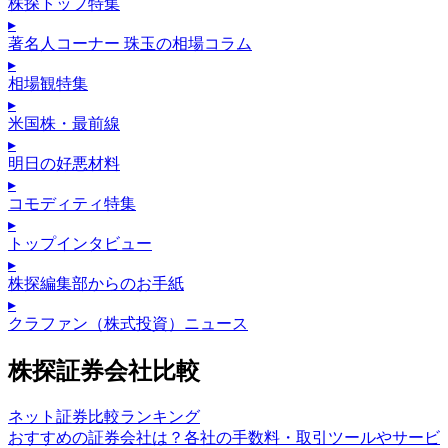
株探トップ特集
▸
著名人コーナー 珠玉の相場コラム
▸
相場観特集
▸
米国株・最前線
▸
明日の好悪材料
▸
コモディティ特集
▸
トップインタビュー
▸
株探編集部からのお手紙
▸
クラファン（株式投資）ニュース
株探証券会社比較
ネット証券比較ランキング
おすすめの証券会社は？各社の手数料・取引ツールやサービ