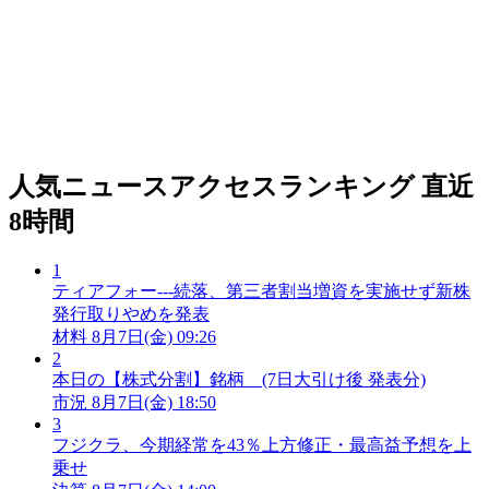
人気ニュースアクセスランキング
直近
8時間
1
ティアフォー---続落、第三者割当増資を実施せず新株
発行取りやめを発表
材料
8月7日(金) 09:26
2
本日の【株式分割】銘柄 (7日大引け後 発表分)
市況
8月7日(金) 18:50
3
フジクラ、今期経常を43％上方修正・最高益予想を上
乗せ