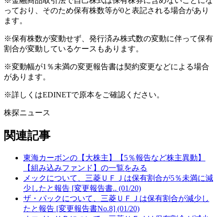
※金融商品取引法で自己株式は保有株券に含めないことにな
っており、そのため保有株数等が0と表記される場合があり
ます。
※保有株数が変動せず、発行済み株式数の変動に伴って保有
割合が変動しているケースもあります。
※変動幅が1％未満の変更報告書は契約変更などによる場合
があります。
※詳しくはEDINETで原本をご確認ください。
株探ニュース
関連記事
東海カーボンの【大株主】【5％報告など株主異動】
【組み込みファンド】の一覧をみる
メックについて、三菱ＵＦＪは保有割合が5％未満に減
少したと報告 [変更報告書.. (01/20)
ザ・パックについて、三菱ＵＦＪは保有割合が減少し
たと報告 [変更報告書No.8] (01/20)