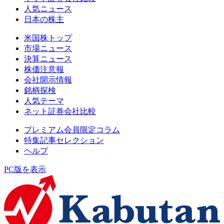
人気ニュース
日本の株主
米国株トップ
市場ニュース
決算ニュース
株価注意報
会社開示情報
銘柄探検
人気テーマ
ネット証券会社比較
プレミアム会員限定コラム
特集記事セレクション
ヘルプ
PC版を表示