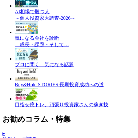
AI相場で勝つ人
～個人投資家大調査-2026～
気になる会社を診断
成長・課題・そして…
プロに聞く 気になる話題
Buy&Hold STORIES 長期投資成功への道
目指せ億トレ、頑張り投資家さんの稼ぎ技
お勧めコラム・特集
▸