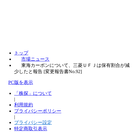
トップ
市場ニュース
東海カーボンについて、三菱ＵＦＪは保有割合が減
少したと報告 [変更報告書No.92]
PC版を表示
「株探」について
|
利用規約
プライバシーポリシー
|
プライバシー設定
特定商取引表示