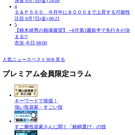
決算
8月7日(金) 14:00
4
Ｓ＆Ｐ５００、今月中に８０００まで上昇する可能性
注目
8月7日(金) 00:21
5
【植木靖男の相場展望】 ─8月第3週前半で先行きが決
まる?!
市況
今日 08:00
人気ニュースベスト30を見る
プレミアム会員限定コラム
キーワードで発掘！
強い投資家・すごい技
すご腕投資家さんに聞く「銘柄選び」の技