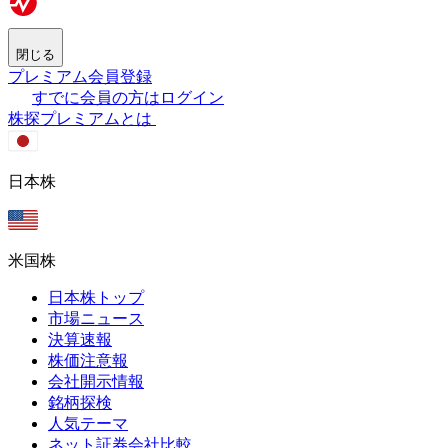
閉じる
プレミアム会員登録
すでに会員の方はログイン
株探プレミアムとは
日本株
米国株
日本株トップ
市場ニュース
決算速報
株価注意報
会社開示情報
銘柄探検
人気テーマ
ネット証券会社比較