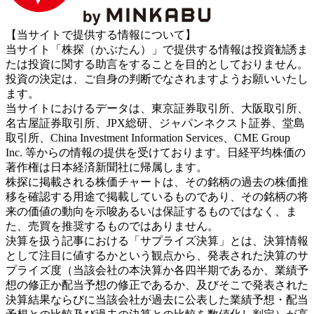
【当サイトで提供する情報について】
当サイト「株探（かぶたん）」で提供する情報は投資勧誘ま
たは投資に関する助言をすることを目的としておりません。
投資の決定は、ご自身の判断でなされますようお願いいたし
ます。
当サイトにおけるデータは、東京証券取引所、大阪取引所、
名古屋証券取引所、JPX総研、ジャパンネクスト証券、堂島
取引所、China Investment Information Services、CME Group
Inc. 等からの情報の提供を受けております。日経平均株価の
著作権は日本経済新聞社に帰属します。
株探に掲載される株価チャートは、その銘柄の過去の株価推
移を確認する用途で掲載しているものであり、その銘柄の将
来の価値の動向を示唆あるいは保証するものではなく、ま
た、売買を推奨するものではありません。
決算を扱う記事における「サプライズ決算」とは、決算情報
として注目に値するかという観点から、発表された決算のサ
プライズ度（当該会社の本決算か各四半期であるか、業績予
想の修正か配当予想の修正であるか、及びそこで発表された
決算結果ならびに当該会社が過去に公表した業績予想・配当