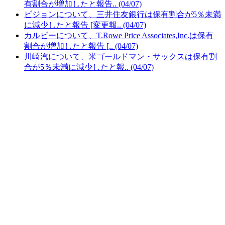
有割合が増加したと報告.. (04/07)
ビジョンについて、三井住友銀行は保有割合が5％未満
に減少したと報告 [変更報.. (04/07)
カルビーについて、T.Rowe Price Associates,Inc.は保有
割合が増加したと報告 [.. (04/07)
川崎汽について、米ゴールドマン・サックスは保有割
合が5％未満に減少したと報.. (04/07)