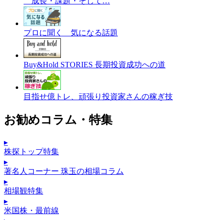
成長・課題・そして…
プロに聞く 気になる話題
Buy&Hold STORIES 長期投資成功への道
目指せ億トレ、頑張り投資家さんの稼ぎ技
お勧めコラム・特集
▸
株探トップ特集
▸
著名人コーナー 珠玉の相場コラム
▸
相場観特集
▸
米国株・最前線