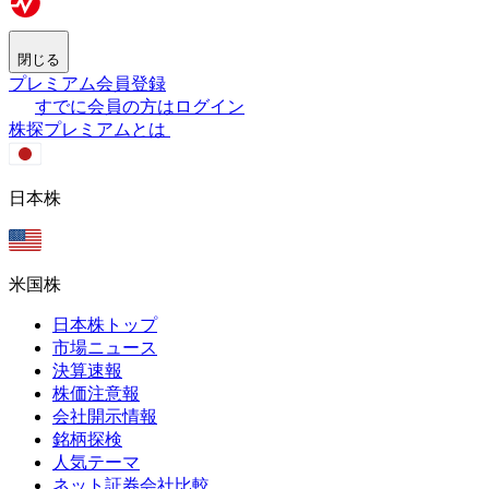
閉じる
プレミアム会員登録
すでに会員の方はログイン
株探プレミアムとは
日本株
米国株
日本株トップ
市場ニュース
決算速報
株価注意報
会社開示情報
銘柄探検
人気テーマ
ネット証券会社比較