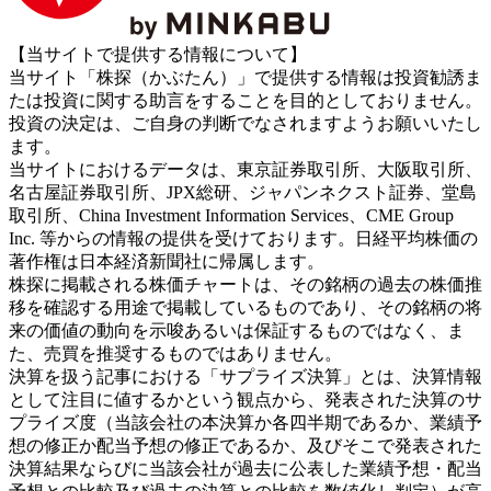
【当サイトで提供する情報について】
当サイト「株探（かぶたん）」で提供する情報は投資勧誘ま
たは投資に関する助言をすることを目的としておりません。
投資の決定は、ご自身の判断でなされますようお願いいたし
ます。
当サイトにおけるデータは、東京証券取引所、大阪取引所、
名古屋証券取引所、JPX総研、ジャパンネクスト証券、堂島
取引所、China Investment Information Services、CME Group
Inc. 等からの情報の提供を受けております。日経平均株価の
著作権は日本経済新聞社に帰属します。
株探に掲載される株価チャートは、その銘柄の過去の株価推
移を確認する用途で掲載しているものであり、その銘柄の将
来の価値の動向を示唆あるいは保証するものではなく、ま
た、売買を推奨するものではありません。
決算を扱う記事における「サプライズ決算」とは、決算情報
として注目に値するかという観点から、発表された決算のサ
プライズ度（当該会社の本決算か各四半期であるか、業績予
想の修正か配当予想の修正であるか、及びそこで発表された
決算結果ならびに当該会社が過去に公表した業績予想・配当