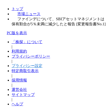
トップ
市場ニュース
ファインデについて、SBIアセットマネジメントは
保有割合が5％未満に減少したと報告 [変更報告書No.1]
PC版を表示
「株探」について
|
利用規約
プライバシーポリシー
|
プライバシー設定
特定商取引表示
|
採用情報
|
運営会社
サイトマップ
|
ヘルプ