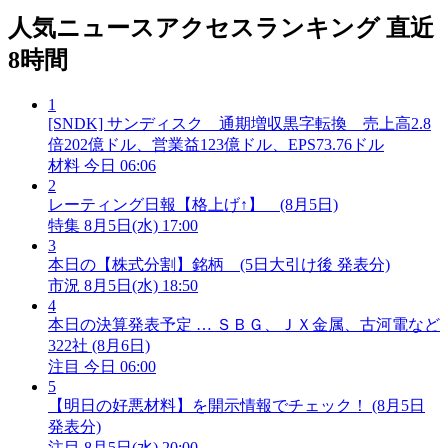
人気ニュースアクセスランキング
直近
8時間
1
[SNDK] サンディスク 通期増収黒字転換 売上高2.8
倍202億ドル、営業益123億ドル、EPS73.76ドル
材料
今日 06:06
2
レーティング日報【格上げ↑】 (8月5日)
特集
8月5日(水) 17:00
3
本日の【株式分割】銘柄 (5日大引け後 発表分)
市況
8月5日(水) 18:50
4
本日の決算発表予定 … ＳＢＧ、ＪＸ金属、古河電など
322社 (8月6日)
注目
今日 06:00
5
【明日の好悪材料】を開示情報でチェック！ (8月5日
発表分)
注目
8月5日(水) 20:00