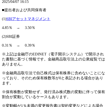
2025/04/07 16:15
■提出者および共同保有者
(1)
SBIアセットマネジメント
4.85％ → 3.50％
(2)SBI証券
0.31％ → 0.39％
※上記は金融庁のEDINET（電子開示システム）で開示され
た書類に基づく情報です。金融商品取引法上の公衆縦覧では
ありません。
※金融商品取引法で自己株式は保有株券に含めないことにな
っており、そのため保有株数等が0と表記される場合があり
ます。
※保有株数が変動せず、発行済み株式数の変動に伴って保有
割合が変動しているケースもあります。
※変動幅が1％未満の変更報告書は契約変更などによる場合