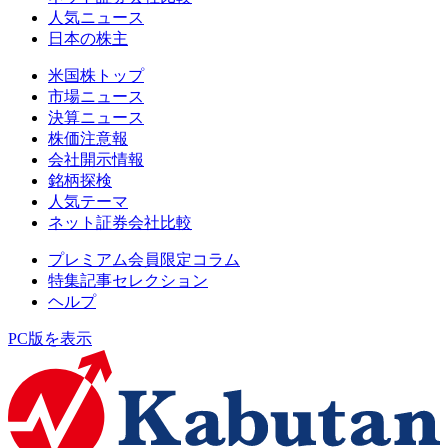
人気ニュース
日本の株主
米国株トップ
市場ニュース
決算ニュース
株価注意報
会社開示情報
銘柄探検
人気テーマ
ネット証券会社比較
プレミアム会員限定コラム
特集記事セレクション
ヘルプ
PC版を表示