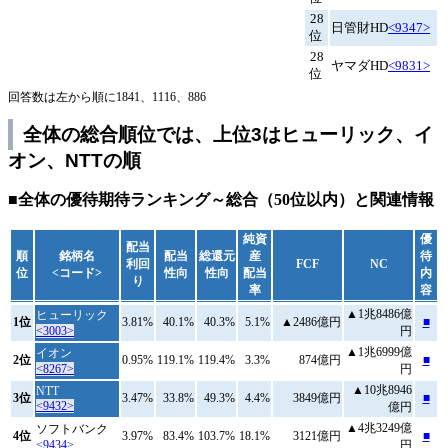
28
日管財HD
<9347>
位
28
ヤマダHD
<9831>
位
回答数は左から順に1841、1116、886
全体の総合順位では、上位3はヒューリック、イ
オン、NTTの順
■全体の優待期待ランキング～総合（50位以内）と関連情報
純資
優
配当
順
銘柄名
配当
総還元
産
待
利回
FCF
NC
位
<コード>
性向
性向
配当
内
り
率
容
▲1兆8486億
ヒューリック
1位
3.81%
40.1%
40.3%
5.1%
▲2486億円
■
<3003>
円
▲1兆6999億
イオン
2位
0.95%
119.1%
119.4%
3.3%
874億円
■
<8267>
円
▲10兆8946
NTT
3位
3.47%
33.8%
49.3%
4.4%
3849億円
■
<9432>
億円
▲4兆3249億
ソフトバンク
4位
3.97%
83.4%
103.7%
18.1%
3121億円
■
<9434>
円