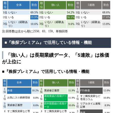
順
順
順
全体
割合
強い人
割合
5連敗
割合
位
位
位
1位
いない
69.5%
1位
いない
54.2%
1位
いない
68.6%
2位
いる
19.9%
2位
いる
36.1%
2位
いる
17.6%
いない（経験あ
いない（経験あ
いない（経験あ
3位
3位
3位
10.6%
9.6%
13.8%
り）
り）
り）
注:回答数は左から順に2550、83、159。単独回答
■『株探プレミアム』で活用している情報・機能
「強い人」は長期業績データ、「5連敗」は株価
が上位に
■『株探プレミアム』で活用している情報・機能
順
順
順
全体
割合
強い人
割合
5連敗
割合
位
位
位
1
1
1
株価
10.2%
業績修正履歴
11.9%
PTS株価
12.0%
位
位
位
2
1
通期業績の長期デー
2
すご腕投資家など
お気に入り銘柄登録
8.8%
11.9%
10.8%
位
位
位
タ
専用コラム
3
3
四半期業績の長期デ
3
リアルタイム速報
業績修正履歴
8.6%
10.6%
8.9%
位
位
位
ータ
記事
4
すご腕投資家など専
4
すご腕投資家など専
3
株価
8.2%
9.3%
8.9%