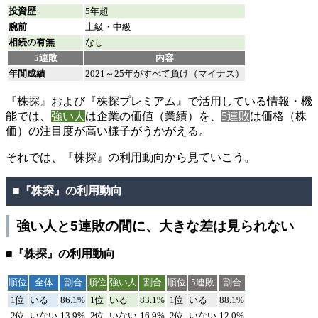
投資歴
5年超
腕前
上級・中級
相続の有無
なし
5連敗
内容
年間成績
2021～25年がすべて負け（マイナス）
『株探』および『株探プレミアム』で活用している情報・機
能では、
強い人
は企業の価値（業績）を、
5連敗
は価格（株
価）の注目度が高い様子がうかがえる。
それでは、『株探』の利用動向から見ていこう。
■『株探』の利用動向
強い人と5連敗の間に、大きな差は見られない
■『株探』の利用動向
順位
全体
割合
順位
強い人
割合
順位
5連敗
割合
1位
いる
86.1%
1位
いる
83.1%
1位
いる
88.1%
2位
いない
13.9%
2位
いない
16.9%
2位
いない
12.0%