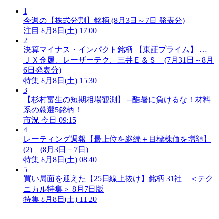
1
今週の【株式分割】銘柄 (8月3日～7日 発表分)
注目
8月8日(土) 17:00
2
決算マイナス・インパクト銘柄 【東証プライム】 …
ＪＸ金属、レーザーテク、三井Ｅ＆Ｓ (7月31日～8月
6日発表分)
特集
8月8日(土) 15:30
3
【杉村富生の短期相場観測】 ─酷暑に負けるな！材料
系の厳選5銘柄！
市況
今日 09:15
4
レーティング週報【最上位を継続＋目標株価を増額】
(2) (8月3日－7日)
特集
8月8日(土) 08:40
5
買い局面を迎えた【25日線上抜け】銘柄 31社 ＜テク
ニカル特集＞ 8月7日版
特集
8月8日(土) 11:20