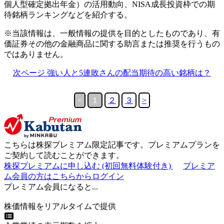
個人型確定拠出年金）の活用動向、NISA成長投資枠での期
待銘柄ランキングなどを紹介する。
※当該情報は、一般情報の提供を目的としたものであり、有
価証券その他の金融商品に関する助言または推奨を行うもの
ではありません。
次ページ 強い人と5連敗さんの配当期待の高い銘柄は？
<
１
２
３
>
こちらは
株探プレミアム限定記事
です。プレミアムプランを
ご契約して読むことができます。
株探プレミアムに申し込む
(初回無料体験付き)
プレミア
ム会員の方はこちらからログイン
プレミアム会員になると...
株価情報をリアルタイムで提供