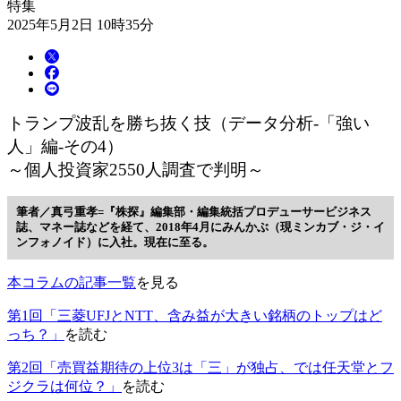
特集
2025年5月2日 10時35分
トランプ波乱を勝ち抜く技（データ分析-「強い
人」編-その4）
～個人投資家2550人調査で判明～
筆者／真弓重孝=『株探』編集部・編集統括プロデューサー
ビジネス
誌、マネー誌などを経て、2018年4月にみんかぶ（現ミンカブ・ジ・イ
ンフォノイド）に入社。現在に至る。
本コラムの記事一覧
を見る
第1回「三菱UFJとNTT、含み益が大きい銘柄のトップはど
っち？」
を読む
第2回「売買益期待の上位3は「三」が独占、では任天堂とフ
ジクラは何位？」
を読む