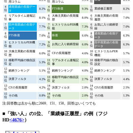
位
位
位
用コラム
用コラム
4
通期業績の長期デー
4
5
PTS株価
業績修正履歴
8.2%
9.3%
8.2%
位
位
位
タ
6
リアルタイム速報記
6
大株主異動の長期履
6
大株主異動の長期
8.1%
8.0%
7.0%
位
位
位
事
歴
履歴
7
四半期業績の長期デ
7
ヒストリカルPER機
6
お気に入り銘柄登
7.7%
7.3%
7.0%
位
位
位
ータ
能
録
8
8
8
通期業績の長期デ
PTS株価
株価
7.6%
6.6%
6.3%
位
位
位
ータ
9
ヒストリカルPER機
9
8
四半期業績の長期
お気に入り銘柄登録
7.2%
6.0%
6.3%
位
位
位
能
データ
10
大株主異動の長期履
10
10
ヒストリカルPER
CFの長期履歴
6.0%
4.6%
5.7%
位
位
位
歴
機能
11
移動平均線の独自設
11
リアルタイム速報記
10
移動平均線の独自
5.3%
4.0%
5.7%
位
位
位
定
事
設定
12
11
12
銘柄ランキング
5.1%
銘柄ランキング
4.0%
銘柄ランキング
5.1%
位
位
位
13
13
移動平均線の独自設
13
決算フィルタ
決算フィルタ
4.2%
2.7%
4.4%
位
位
位
定
13
14
14
CFの長期履歴
4.2%
決算フィルタ
2.0%
CFの長期履歴
2.5%
位
位
位
15
14
15
その他
0.8%
その他
2.0%
その他
1.3%
位
位
位
注:回答数は左から順に2669、151、158。回答はいくつでも
■「強い人」の1位、「業績修正履歴」の例（フジ
HD
<4676>
）