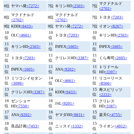
マクドナルド
6位
ヤマハ発
<7272>
7位
キリンHD
<2503>
7位
<2702>
マクドナルド
マクドナルド
8位
8位
7位
トヨタ
<7203>
<2702>
<2702>
9位
KDDI
<9433>
9位
ヤマハ発
<7272>
7位
イオン
<8267>
10
10
10
OLC
<4661>
トヨタ
<7203>
キリンHD
<2503>
位
位
位
11
11
11
キリンHD
<2503>
INPEX
<1605>
INPEX
<1605>
位
位
位
12
11
11
トヨタ
<7203>
クリレスHD
<3387>
くら寿司
<2695>
位
位
位
13
11
11
トリドール
INPEX
<1605>
ANA
<9202>
位
位
位
HD
<3397>
13
14
11
ミツコシイセタン
リコーリース
OLC
<4661>
位
位
位
<3099>
<8566>
13
14
15
寿スピリッツ
クリレスHD
<3387>
KDDI
<9433>
位
位
位
<2222>
16
16
15
ゼンショー
クリレス
JAL
<9201>
位
位
位
HD
<7550>
HD
<3387>
17
16
15
ANA
<9202>
ヤマダHD
<9831>
楽天G
<4755>
位
位
位
18
18
15
良品計画
<7453>
ニッスイ
<1332>
ライオン
<4912>
位
位
位