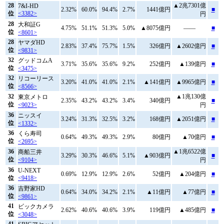
28
▲2兆7301億
7&I-HD
2.32%
60.0%
94.4%
2.7%
1441億円
■
位
<3382>
円
28
大和証G
4.75%
51.1%
51.3%
5.0%
▲8075億円
――
■
位
<8601>
28
ヤマダHD
2.83%
37.4%
75.7%
1.5%
326億円
▲2602億円
■
位
<9831>
32
グッドコムA
3.71%
35.6%
35.6%
9.2%
252億円
▲139億円
■
位
<3475>
32
リコーリース
3.20%
41.0%
41.0%
2.1%
▲141億円
▲9965億円
■
位
<8566>
32
▲1兆130億
東京メトロ
2.35%
43.2%
43.2%
3.4%
340億円
■
位
<9023>
円
36
ニッスイ
3.24%
31.3%
32.5%
3.2%
168億円
▲2051億円
■
位
<1332>
36
くら寿司
0.64%
49.3%
49.3%
2.9%
80億円
▲70億円
■
位
<2695>
36
▲1兆6522億
商船三井
3.29%
30.3%
46.6%
5.1%
▲903億円
■
位
<9104>
円
36
U-NEXT
0.69%
12.9%
12.9%
2.6%
52億円
▲204億円
■
位
<9418>
36
吉野家HD
0.64%
34.0%
34.2%
2.1%
▲11億円
▲77億円
■
位
<9861>
41
ビックカメラ
2.62%
40.6%
40.6%
3.9%
119億円
▲485億円
■
位
<3048>
41