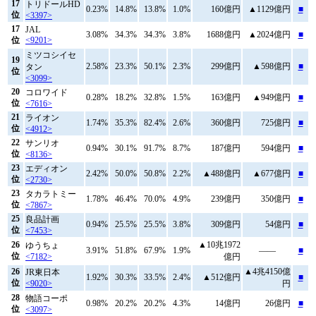
17
トリドールHD
0.23%
14.8%
13.8%
1.0%
160億円
▲1129億円
■
位
<3397>
17
JAL
3.08%
34.3%
34.3%
3.8%
1688億円
▲2024億円
■
位
<9201>
ミツコシイセ
19
2.58%
23.3%
50.1%
2.3%
299億円
▲598億円
■
タン
位
<3099>
20
コロワイド
0.28%
18.2%
32.8%
1.5%
163億円
▲949億円
■
位
<7616>
21
ライオン
1.74%
35.3%
82.4%
2.6%
360億円
725億円
■
位
<4912>
22
サンリオ
0.94%
30.1%
91.7%
8.7%
187億円
594億円
■
位
<8136>
23
エディオン
2.42%
50.0%
50.8%
2.2%
▲488億円
▲677億円
■
位
<2730>
23
タカラトミー
1.78%
46.4%
70.0%
4.9%
239億円
350億円
■
位
<7867>
25
良品計画
0.94%
25.5%
25.5%
3.8%
309億円
54億円
■
位
<7453>
26
▲10兆1972
ゆうちょ
3.91%
51.8%
67.9%
1.9%
――
■
位
<7182>
億円
26
▲4兆4150億
JR東日本
1.92%
30.3%
33.5%
2.4%
▲512億円
■
位
<9020>
円
28
物語コーポ
0.98%
20.2%
20.2%
4.3%
14億円
26億円
■
位
<3097>