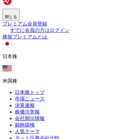
閉じる
プレミアム会員登録
すでに会員の方はログイン
株探プレミアムとは
日本株
米国株
日本株トップ
市場ニュース
決算速報
株価注意報
会社開示情報
銘柄探検
人気テーマ
ネット証券会社比較