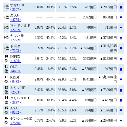
すかいHD
5位
0.68%
30.1%
30.1%
2.5%
287億円
▲2005億円
■
<3197>
楽天G
6位
――
――
――
――
2692億円
8658億円
■
<4755>
マクドナルド
7位
0.93%
20.4%
20.4%
2.7%
79億円
711億円
■
<2702>
ヤマハ発
8位
4.39%
45.4%
45.2%
4.4%
481億円
▲5748億円
■
<7272>
▲31兆2945
トヨタ
9位
3.27%
20.4%
25.1%
3.2%
▲7924億円
■
<7203>
億円
10
INPEX
4.94%
24.9%
55.0%
2.3%
3643億円
▲8222億円
■
位
<1605>
11
OLC
0.46%
18.6%
68.6%
2.4%
▲578億円
1947億円
■
位
<4661>
11
▲3兆3604億
KDDI
2.86%
46.5%
92.9%
5.7%
8741億円
■
位
<9433>
円
13
キリンHD
3.42%
98.8%
98.9%
5.0%
▲865億円
▲7390億円
■
位
<2503>
14
クリレスHD
0.65%
30.1%
30.4%
4.4%
168億円
▲462億円
■
位
<3387>
15
ANA
2.17%
18.4%
18.5%
2.6%
294億円
▲1326億円
■
位
<9202>
16
ゼンショーHD
0.78%
25.6%
49.9%
5.2%
▲394億円
▲2079億円
■
位
<7550>