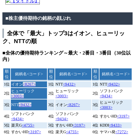
■株主優待期待の銘柄の顔ぶれ
全体で「最大」トップ3はイオン、ヒューリッ
ク、NTTの順
■全体の優待期待ランキング～最大・2番目・3番目（30位以
内）
順
順
順
銘柄名<コード>
銘柄名<コード>
銘柄名<コード>
位
位
位
1位
イオン
<8267>
1位
NTT
<9432>
1位
NTT
<9432>
ヒューリック
ヒューリック
ソフトバンク
2位
2位
2位
<3003>
<3003>
<9434>
ヒューリック
3位
NTT
<9432>
3位
イオン
<8267>
3位
<3003>
ソフトバンク
ソフトバンク
4位
4位
4位
すかいHD
<3197>
<9434>
<9434>
5位
楽天G
<4755>
5位
すかいHD
<3197>
4位
KDDI
<9433>
6位
すかいHD
<3197>
6位
楽天G
<4755>
6位
ヤマハ発
<7272>