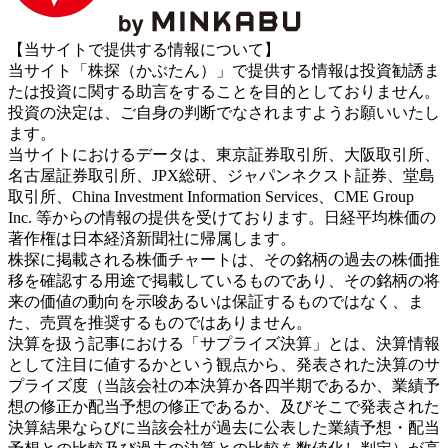
【当サイトで提供する情報について】
当サイト「株探（かぶたん）」で提供する情報は投資勧誘ま
たは投資に関する助言をすることを目的としておりません。
投資の決定は、ご自身の判断でなされますようお願いいたし
ます。
当サイトにおけるデータは、東京証券取引所、大阪取引所、
名古屋証券取引所、JPX総研、ジャパンネクスト証券、堂島
取引所、China Investment Information Services、CME Group
Inc. 等からの情報の提供を受けております。日経平均株価の
著作権は日本経済新聞社に帰属します。
株探に掲載される株価チャートは、その銘柄の過去の株価推
移を確認する用途で掲載しているものであり、その銘柄の将
来の価値の動向を示唆あるいは保証するものではなく、ま
た、売買を推奨するものではありません。
決算を扱う記事における「サプライズ決算」とは、決算情報
として注目に値するかという観点から、発表された決算のサ
プライズ度（当該会社の本決算か各四半期であるか、業績予
想の修正か配当予想の修正であるか、及びそこで発表された
決算結果ならびに当該会社が過去に公表した業績予想・配当