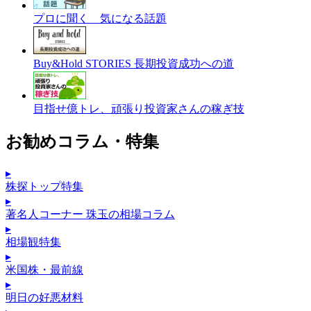
プロに聞く 気になる話題
Buy&Hold STORIES 長期投資成功への道
目指せ億トレ、頑張り投資家さんの稼ぎ技
お勧めコラム・特集
▸
株探トップ特集
▸
著名人コーナー 珠玉の相場コラム
▸
相場観特集
▸
米国株・最前線
▸
明日の好悪材料