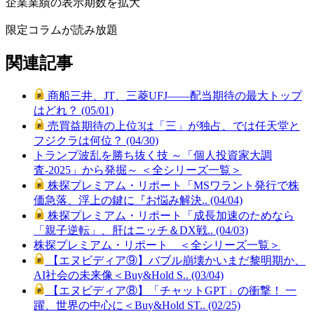
企業業績の表示期数を拡大
限定コラムが読み放題
関連記事
商船三井、JT、三菱UFJ――配当期待の最大トップ
はどれ？ (05/01)
売買益期待の上位3は「三」が独占、では任天堂と
フジクラは何位？ (04/30)
トランプ波乱を勝ち抜く技 ～「個人投資家大調
査-2025」から発掘～ ＜全シリーズ一覧＞
株探プレミアム・リポート「MSワラント発行で株
価急落、浮上の鍵に『お悩み解決.. (04/04)
株探プレミアム・リポート「成長加速のためなら
「親子逆転」、肝はニッチ＆DX戦.. (04/03)
株探プレミアム・リポート ＜全シリーズ一覧＞
【エヌビディア⑨】バブル崩壊かいまだ黎明期か、
AI社会の未来像＜Buy&Hold S.. (03/04)
【エヌビディア⑧】「チャットGPT」の衝撃！ 一
躍、世界の中心に＜Buy&Hold ST.. (02/25)