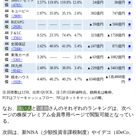
SBIGアセット
3.57%
119.8%
119.8%
12.6%
24億円
38億円
■
位
<4765>
44
キユーピー
1.97%
35.0%
35.1%
2.6%
392億円
747億円
■
位
<2809>
44
RIZAPG
――
――
――
――
▲39億円
▲566億円
■
位
<2928>
44
F＆LC
0.52%
23.5%
74.4%
4.7%
323億円
▲1758億円
■
位
<3563>
44
全国保証
3.42%
40.6%
41.0%
5.4%
▲247億円
871億円
■
位
<7164>
48
東海カーボ
3.26%
――
――
2.1%
▲63億円
▲1082億円
■
位
<5301>
48
JR九州
2.49%
38.0%
38.0%
3.4%
▲229億円
▲3463億円
■
位
<9142>
50
▲1兆4868億
積水ハウス
4.40%
40.2%
40.2%
4.7%
▲6348億円
■
位
<1928>
円
注:回答数は1250。出所:QUICK。注:5月1日終値時点。銘柄名は略称。
FCFはフリーキャッシュフロー、NCはネットキャッシュの略。
なお、
強い人
と
5連敗
さんのそれぞれのランキングは、次ペ
ージの株探プレミアム会員専用ページで閲覧可能となってい
る。
次回は、新NISA（少額投資非課税制度）やイデコ（iDeCo、