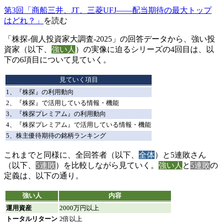
第3回「商船三井、JT、三菱UFJ――配当期待の最大トップ
はどれ？」
を読む
「株探-個人投資家大調査-2025」の回答データから、強い投
資家（以下、
強い人
）の実像に迫るシリーズの4回目は、以
下の6項目について見ていく。
見ていく項目
1、『株探』の利用動向
2、『株探』で活用している情報・機能
3、『株探プレミアム』の利用動向
4、『株探プレミアム』で活用している情報・機能
5、株主優待期待の銘柄ランキング
これまでと同様に、全回答者（以下、
全体
）と5連敗さん
（以下、
5連敗
）を比較しながら見ていく。
強い人
と
5連敗
の
定義は、以下の通り。
強い人
内容
運用資産
2000万円以上
トータルリターン
2倍以上