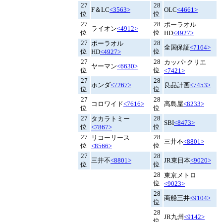
27
28
F＆LC
<3563>
OLC
<4661>
位
位
27
28
ポーラオル
ライオン
<4912>
位
位
HD
<4927>
27
28
ポーラオル
全国保証
<7164>
位
位
HD
<4927>
27
28
カッパ･クリエ
ヤーマン
<6630>
位
位
<7421>
27
28
ホンダ
<7267>
良品計画
<7453>
位
位
27
28
コロワイド
<7616>
高島屋
<8233>
位
位
27
28
タカラトミー
SBI
<8473>
位
位
<7867>
27
28
リコーリース
三井不
<8801>
位
位
<8566>
27
28
三井不
<8801>
JR東日本
<9020>
位
位
28
東京メトロ
位
<9023>
28
商船三井
<9104>
位
28
JR九州
<9142>
位