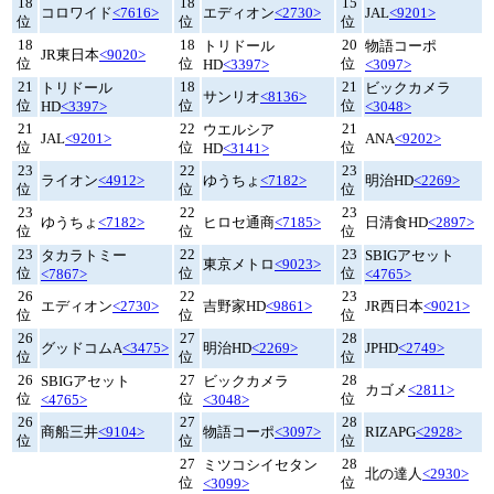
18
18
15
コロワイド
<7616>
エディオン
<2730>
JAL
<9201>
位
位
位
18
18
20
トリドール
物語コーポ
JR東日本
<9020>
位
位
位
HD
<3397>
<3097>
21
18
21
トリドール
ビックカメラ
サンリオ
<8136>
位
位
位
HD
<3397>
<3048>
21
22
21
ウエルシア
JAL
<9201>
ANA
<9202>
位
位
位
HD
<3141>
23
22
23
ライオン
<4912>
ゆうちょ
<7182>
明治HD
<2269>
位
位
位
23
22
23
ゆうちょ
<7182>
ヒロセ通商
<7185>
日清食HD
<2897>
位
位
位
23
22
23
タカラトミー
SBIGアセット
東京メトロ
<9023>
位
位
位
<7867>
<4765>
26
22
23
エディオン
<2730>
吉野家HD
<9861>
JR西日本
<9021>
位
位
位
26
27
28
グッドコムA
<3475>
明治HD
<2269>
JPHD
<2749>
位
位
位
26
27
28
SBIGアセット
ビックカメラ
カゴメ
<2811>
位
位
位
<4765>
<3048>
26
27
28
商船三井
<9104>
物語コーポ
<3097>
RIZAPG
<2928>
位
位
位
27
28
ミツコシイセタン
北の達人
<2930>
位
位
<3099>