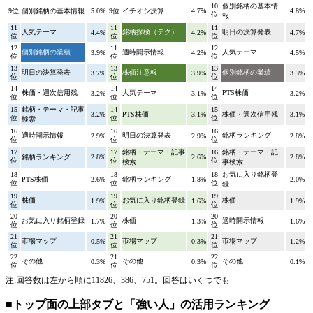
10
個別銘柄の基本情
9位
個別銘柄の基本情報
5.0%
9位
イチオシ決算
4.7%
4.8%
位
報
11
11
11
人気テーマ
銘柄探検（テク）
明日の決算発表
4.4%
4.2%
4.7%
位
位
位
12
11
12
個別銘柄の業績
適時開示情報
人気テーマ
3.9%
4.2%
4.5%
位
位
位
13
13
13
明日の決算発表
株価注意報
個別銘柄の業績
3.7%
3.9%
3.3%
位
位
位
14
14
14
株価・週次信用残
人気テーマ
PTS株価
3.2%
3.1%
3.2%
位
位
位
15
銘柄・テーマ・記事
14
15
3.2%
PTS株価
3.1%
株価・週次信用残
3.1%
位
位
位
検索
16
16
16
適時開示情報
明日の決算発表
銘柄ランキング
2.9%
2.9%
2.8%
位
位
位
17
17
銘柄・テーマ・記事
16
銘柄・テーマ・記
銘柄ランキング
2.8%
2.6%
2.8%
位
位
位
検索
事検索
18
18
18
お気に入り銘柄登
PTS株価
2.6%
銘柄ランキング
1.8%
2.0%
位
位
位
録
19
19
19
株価
お気に入り銘柄登録
株価
1.9%
1.6%
1.9%
位
位
位
20
20
20
お気に入り銘柄登録
株価
適時開示情報
1.7%
1.3%
1.6%
位
位
位
21
21
21
市場マップ
市場マップ
市場マップ
0.5%
0.3%
1.2%
位
位
位
22
21
22
その他
その他
その他
0.3%
0.3%
0.1%
位
位
位
注:回答数は左から順に11826、386、751。回答はいくつでも
■トップ面の上部タブと「強い人」の活用ランキング