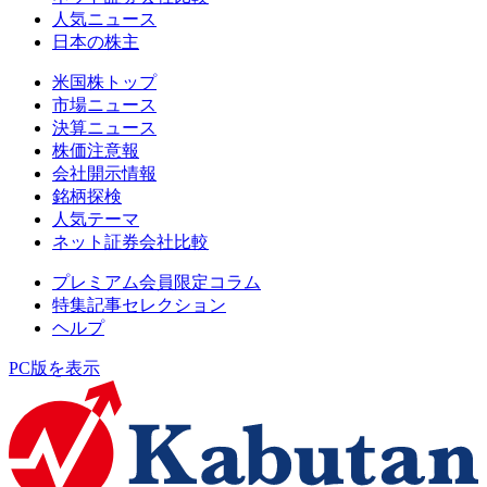
人気ニュース
日本の株主
米国株トップ
市場ニュース
決算ニュース
株価注意報
会社開示情報
銘柄探検
人気テーマ
ネット証券会社比較
プレミアム会員限定コラム
特集記事セレクション
ヘルプ
PC版を表示