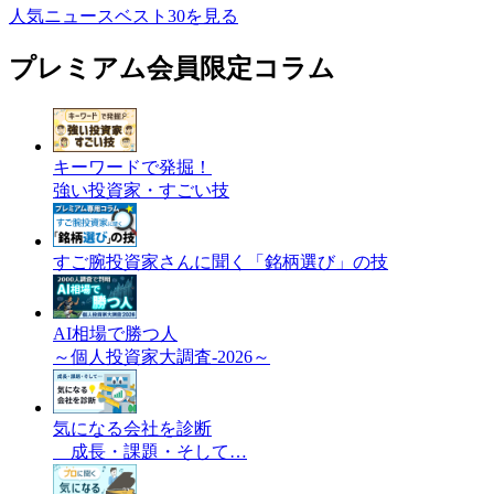
人気ニュースベスト30を見る
プレミアム会員限定コラム
キーワードで発掘！
強い投資家・すごい技
すご腕投資家さんに聞く「銘柄選び」の技
AI相場で勝つ人
～個人投資家大調査-2026～
気になる会社を診断
成長・課題・そして…