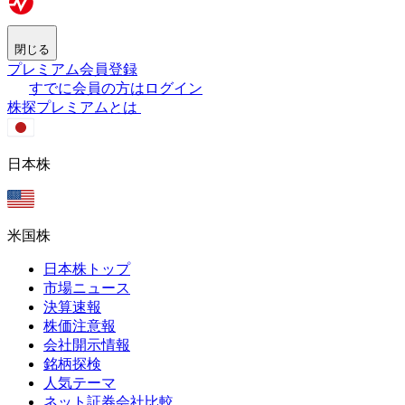
閉じる
プレミアム会員登録
すでに会員の方はログイン
株探プレミアムとは
日本株
米国株
日本株トップ
市場ニュース
決算速報
株価注意報
会社開示情報
銘柄探検
人気テーマ
ネット証券会社比較