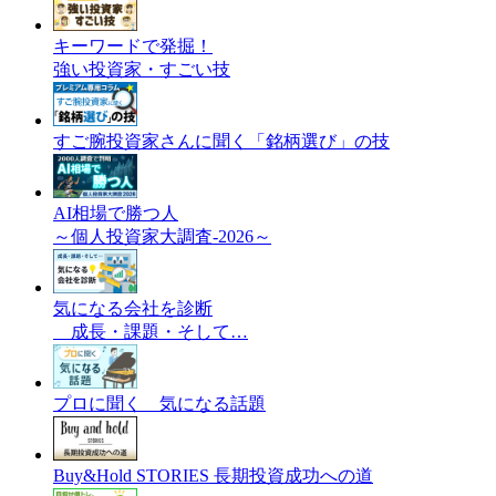
キーワードで発掘！
強い投資家・すごい技
すご腕投資家さんに聞く「銘柄選び」の技
AI相場で勝つ人
～個人投資家大調査-2026～
気になる会社を診断
成長・課題・そして…
プロに聞く 気になる話題
Buy&Hold STORIES 長期投資成功への道