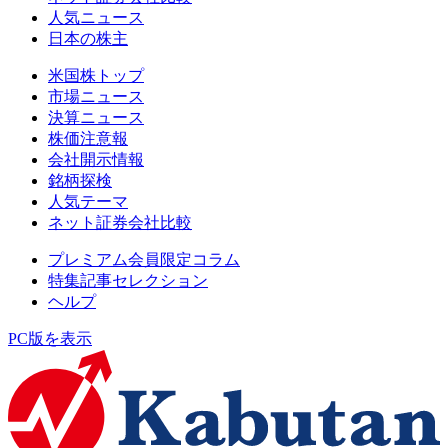
人気ニュース
日本の株主
米国株トップ
市場ニュース
決算ニュース
株価注意報
会社開示情報
銘柄探検
人気テーマ
ネット証券会社比較
プレミアム会員限定コラム
特集記事セレクション
ヘルプ
PC版を表示