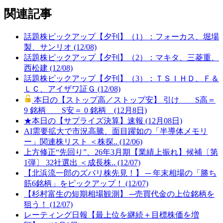
関連記事
話題株ピックアップ【夕刊】（1）：フォーカス、堀場
製、サンリオ (12/08)
話題株ピックアップ【夕刊】（2）：マキタ、三菱重、
西松建 (12/08)
話題株ピックアップ【夕刊】（3）：ＴＳＩＨＤ、Ｆ＆
ＬＣ、アイザワ証Ｇ (12/08)
本日の【ストップ高／ストップ安】 引け S高＝
9 銘柄 S安＝ 0 銘柄 (12月8日)
★本日の【サプライズ決算】速報 (12月08日)
AI需要拡大で市況高騰、面目躍如の「半導体メモリ
ー」関連株リスト ＜株探.. (12/06)
上方修正“先回り”、26年3月期【業績上振れ】候補〔第
1弾〕 32社選出 ＜成長株.. (12/07)
【北浜流一郎のズバリ株先見！】 ─ 年末相場の「勝ち
筋6銘柄」をピックアップ！ (12/07)
【杉村富生の短期相場観測】 ─売買代金の上位銘柄を
狙う！ (12/07)
レーティング日報【最上位を継続＋目標株価を増