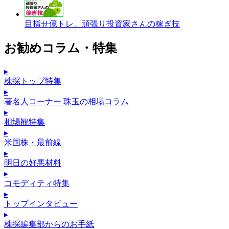
目指せ億トレ、頑張り投資家さんの稼ぎ技
お勧めコラム・特集
▸
株探トップ特集
▸
著名人コーナー 珠玉の相場コラム
▸
相場観特集
▸
米国株・最前線
▸
明日の好悪材料
▸
コモディティ特集
▸
トップインタビュー
▸
株探編集部からのお手紙