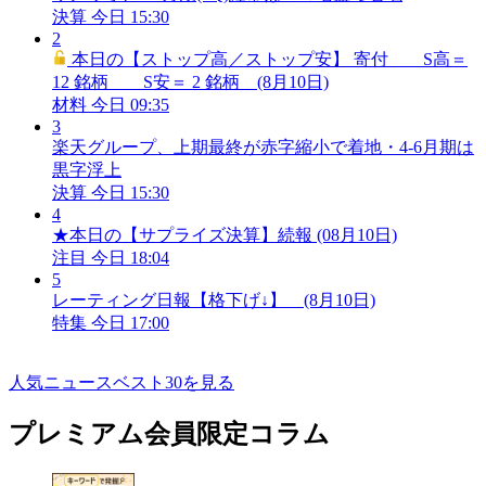
決算
今日 15:30
2
本日の【ストップ高／ストップ安】 寄付 S高＝
12 銘柄 S安＝ 2 銘柄 (8月10日)
材料
今日 09:35
3
楽天グループ、上期最終が赤字縮小で着地・4-6月期は
黒字浮上
決算
今日 15:30
4
★本日の【サプライズ決算】続報 (08月10日)
注目
今日 18:04
5
レーティング日報【格下げ↓】 (8月10日)
特集
今日 17:00
人気ニュースベスト30を見る
プレミアム会員限定コラム