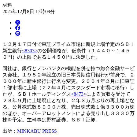
材料
2025年12月8日 17時09分
１２月１７日付で東証プライム市場に新規上場予定のＳＢＩ
新生銀行
<8303>
の公開価格が、仮条件（１４４０～１４５
０円）の上限である１４５０円に決定した。
同社は、銀行とノンバンクの機能を併せ持つ総合金融サービ
ス会社。１９５２年設立の旧日本長期信用銀行が前身で、２
０００年に新生銀行に行名を変更。２００４年２月に旧東証
１部市場に上場（２２年４月にスタンダード市場に移行）し
たが、ＳＢＩホールディングス
<8473>
による買収を受けて
２３年９月に上場廃止となり、２年３カ月ぶりの再上場とな
る。公募株式数８９００万株、売出株式数１億３３００万株
のほか、オーバーアロットメントによる売り出し３３３０万
株を予定。主幹事は野村証券、ＳＢＩ証券。
出所：
MINKABU PRESS