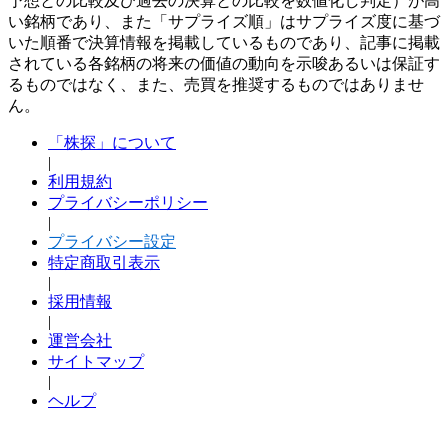
予想との比較及び過去の決算との比較を数値化し判定）が高
い銘柄であり、また「サプライズ順」はサプライズ度に基づ
いた順番で決算情報を掲載しているものであり、記事に掲載
されている各銘柄の将来の価値の動向を示唆あるいは保証す
るものではなく、また、売買を推奨するものではありませ
ん。
「株探」について
|
利用規約
プライバシーポリシー
|
プライバシー設定
特定商取引表示
|
採用情報
|
運営会社
サイトマップ
|
ヘルプ