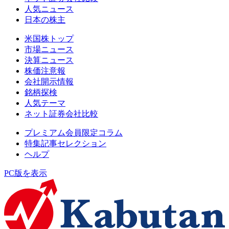
人気ニュース
日本の株主
米国株トップ
市場ニュース
決算ニュース
株価注意報
会社開示情報
銘柄探検
人気テーマ
ネット証券会社比較
プレミアム会員限定コラム
特集記事セレクション
ヘルプ
PC版を表示