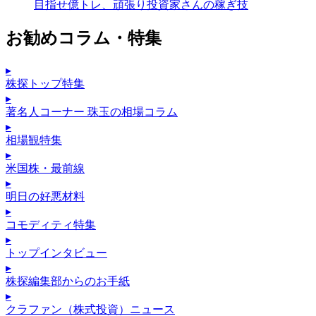
目指せ億トレ、頑張り投資家さんの稼ぎ技
お勧めコラム・特集
▸
株探トップ特集
▸
著名人コーナー 珠玉の相場コラム
▸
相場観特集
▸
米国株・最前線
▸
明日の好悪材料
▸
コモディティ特集
▸
トップインタビュー
▸
株探編集部からのお手紙
▸
クラファン（株式投資）ニュース