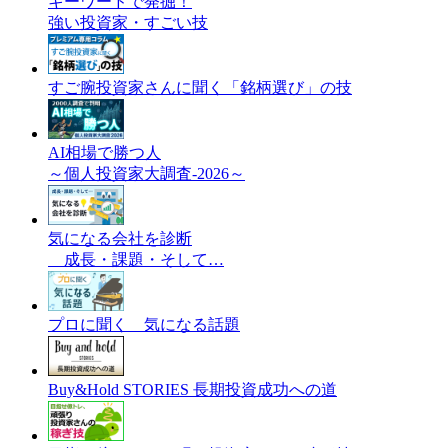
キーワードで発掘！
強い投資家・すごい技
すご腕投資家さんに聞く「銘柄選び」の技
AI相場で勝つ人
～個人投資家大調査-2026～
気になる会社を診断
成長・課題・そして…
プロに聞く 気になる話題
Buy&Hold STORIES 長期投資成功への道