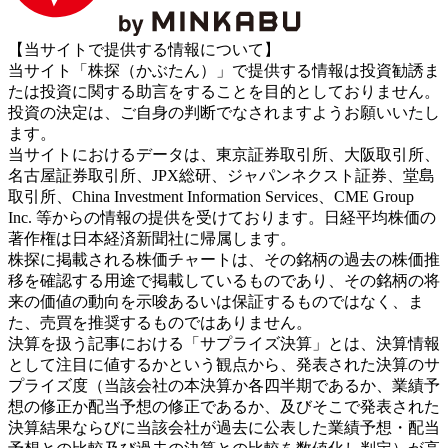
【当サイトで提供する情報について】
当サイト「株探（かぶたん）」で提供する情報は投資勧誘ま
たは投資に関する助言をすることを目的としておりません。
投資の決定は、ご自身の判断でなされますようお願いいたし
ます。
当サイトにおけるデータは、東京証券取引所、大阪取引所、
名古屋証券取引所、JPX総研、ジャパンネクスト証券、堂島
取引所、China Investment Information Services、CME Group
Inc. 等からの情報の提供を受けております。日経平均株価の
著作権は日本経済新聞社に帰属します。
株探に掲載される株価チャートは、その銘柄の過去の株価推
移を確認する用途で掲載しているものであり、その銘柄の将
来の価値の動向を示唆あるいは保証するものではなく、ま
た、売買を推奨するものではありません。
決算を扱う記事における「サプライズ決算」とは、決算情報
として注目に値するかという観点から、発表された決算のサ
プライズ度（当該会社の本決算か各四半期であるか、業績予
想の修正か配当予想の修正であるか、及びそこで発表された
決算結果ならびに当該会社が過去に公表した業績予想・配当