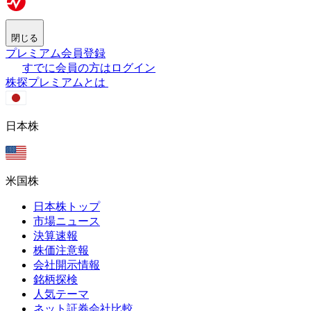
閉じる
プレミアム会員登録
すでに会員の方はログイン
株探プレミアムとは
日本株
米国株
日本株トップ
市場ニュース
決算速報
株価注意報
会社開示情報
銘柄探検
人気テーマ
ネット証券会社比較