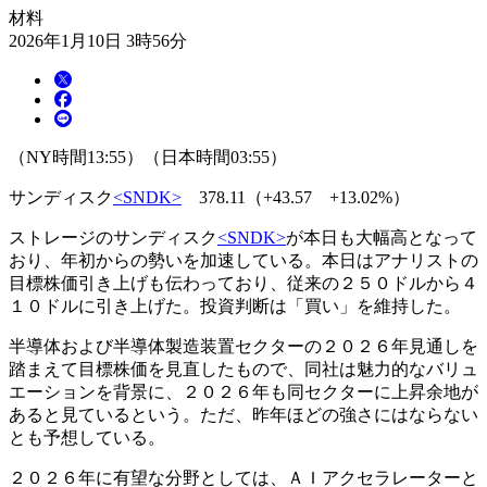
材料
2026年1月10日 3時56分
（NY時間13:55）（日本時間03:55）
サンディスク
<SNDK>
378.11（+43.57 +13.02%）
ストレージのサンディスク
<SNDK>
が本日も大幅高となって
おり、年初からの勢いを加速している。本日はアナリストの
目標株価引き上げも伝わっており、従来の２５０ドルから４
１０ドルに引き上げた。投資判断は「買い」を維持した。
半導体および半導体製造装置セクターの２０２６年見通しを
踏まえて目標株価を見直したもので、同社は魅力的なバリュ
エーションを背景に、２０２６年も同セクターに上昇余地が
あると見ているという。ただ、昨年ほどの強さにはならない
とも予想している。
２０２６年に有望な分野としては、ＡＩアクセラレーターと