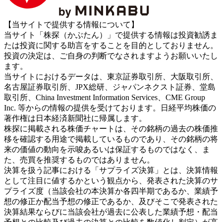
【当サイトで提供する情報について】
当サイト「株探（かぶたん）」で提供する情報は投資勧誘ま
たは投資に関する助言をすることを目的としておりません。
投資の決定は、ご自身の判断でなされますようお願いいたし
ます。
当サイトにおけるデータは、東京証券取引所、大阪取引所、
名古屋証券取引所、JPX総研、ジャパンネクスト証券、堂島
取引所、China Investment Information Services、CME Group
Inc. 等からの情報の提供を受けております。日経平均株価の
著作権は日本経済新聞社に帰属します。
株探に掲載される株価チャートは、その銘柄の過去の株価推
移を確認する用途で掲載しているものであり、その銘柄の将
来の価値の動向を示唆あるいは保証するものではなく、ま
た、売買を推奨するものではありません。
決算を扱う記事における「サプライズ決算」とは、決算情報
として注目に値するかという観点から、発表された決算のサ
プライズ度（当該会社の本決算か各四半期であるか、業績予
想の修正か配当予想の修正であるか、及びそこで発表された
決算結果ならびに当該会社が過去に公表した業績予想・配当