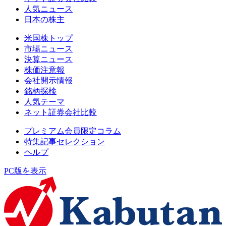
人気ニュース
日本の株主
米国株トップ
市場ニュース
決算ニュース
株価注意報
会社開示情報
銘柄探検
人気テーマ
ネット証券会社比較
プレミアム会員限定コラム
特集記事セレクション
ヘルプ
PC版を表示