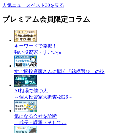
人気ニュースベスト30を見る
プレミアム会員限定コラム
キーワードで発掘！
強い投資家・すごい技
すご腕投資家さんに聞く「銘柄選び」の技
AI相場で勝つ人
～個人投資家大調査-2026～
気になる会社を診断
成長・課題・そして…