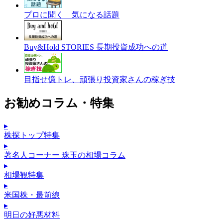
プロに聞く 気になる話題
Buy&Hold STORIES 長期投資成功への道
目指せ億トレ、頑張り投資家さんの稼ぎ技
お勧めコラム・特集
▸
株探トップ特集
▸
著名人コーナー 珠玉の相場コラム
▸
相場観特集
▸
米国株・最前線
▸
明日の好悪材料