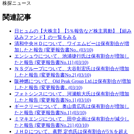
株探ニュース
関連記事
日ヒュムの【大株主】【5％報告など株主異動】【組み
込みファンド】の一覧をみる
清和中央ＨＤについて、ワイエムピーは保有割合が増
加したと報告 [変更報告書No.. (03/10)
エンシュウについて、池浦捷行氏は保有割合が増加し
たと報告 [変更報告書No.11] (03/10)
ＮＳグループについて、大谷彰宏氏は保有割合が増加
したと報告 [変更報告書No.2] (03/10)
阪神燃について、Old Peak Group Ltd.は保有割合が増加
したと報告 [変更報告書.. (03/10)
フォトシンスについて、河瀬航大氏は保有割合が増加
したと報告 [変更報告書No.1] (03/10)
ギークリーについて、奥山貴広氏は保有割合が増加し
たと報告 [変更報告書No.1] (03/10)
ミマキエンジについて、田中企画は保有割合が減少し
たと報告 [変更報告書No.21] (03/10)
ＪＨＤについて、眞野 定也氏は保有割合が5％を超え