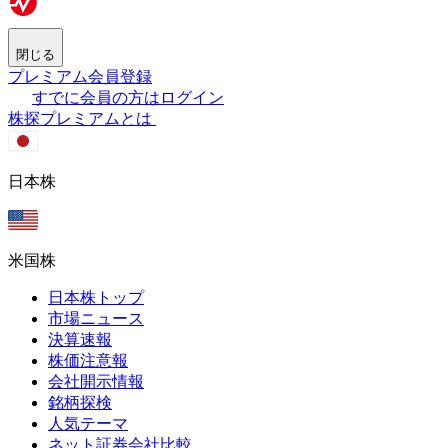
閉じる
プレミアム会員登録
すでに会員の方はログイン
株探プレミアムとは
日本株
米国株
日本株トップ
市場ニュース
決算速報
株価注意報
会社開示情報
銘柄探検
人気テーマ
ネット証券会社比較