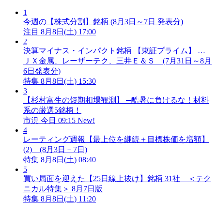
1
今週の【株式分割】銘柄 (8月3日～7日 発表分)
注目
8月8日(土) 17:00
2
決算マイナス・インパクト銘柄 【東証プライム】 …
ＪＸ金属、レーザーテク、三井Ｅ＆Ｓ (7月31日～8月
6日発表分)
特集
8月8日(土) 15:30
3
【杉村富生の短期相場観測】 ─酷暑に負けるな！材料
系の厳選5銘柄！
市況
今日 09:15
New!
4
レーティング週報【最上位を継続＋目標株価を増額】
(2) (8月3日－7日)
特集
8月8日(土) 08:40
5
買い局面を迎えた【25日線上抜け】銘柄 31社 ＜テク
ニカル特集＞ 8月7日版
特集
8月8日(土) 11:20