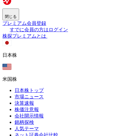
閉じる
プレミアム会員登録
すでに会員の方はログイン
株探プレミアムとは
日本株
米国株
日本株トップ
市場ニュース
決算速報
株価注意報
会社開示情報
銘柄探検
人気テーマ
ネット証券会社比較