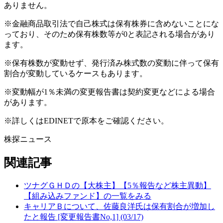
ありません。
※金融商品取引法で自己株式は保有株券に含めないことにな
っており、そのため保有株数等が0と表記される場合があり
ます。
※保有株数が変動せず、発行済み株式数の変動に伴って保有
割合が変動しているケースもあります。
※変動幅が1％未満の変更報告書は契約変更などによる場合
があります。
※詳しくはEDINETで原本をご確認ください。
株探ニュース
関連記事
ツナグＧＨＤの【大株主】【5％報告など株主異動】
【組み込みファンド】の一覧をみる
キャリアＢについて、佐藤良洋氏は保有割合が増加し
たと報告 [変更報告書No,1] (03/17)