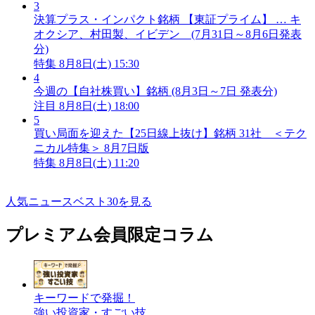
3
決算プラス・インパクト銘柄 【東証プライム】 … キ
オクシア、村田製、イビデン (7月31日～8月6日発表
分)
特集
8月8日(土) 15:30
4
今週の【自社株買い】銘柄 (8月3日～7日 発表分)
注目
8月8日(土) 18:00
5
買い局面を迎えた【25日線上抜け】銘柄 31社 ＜テク
ニカル特集＞ 8月7日版
特集
8月8日(土) 11:20
人気ニュースベスト30を見る
プレミアム会員限定コラム
キーワードで発掘！
強い投資家・すごい技