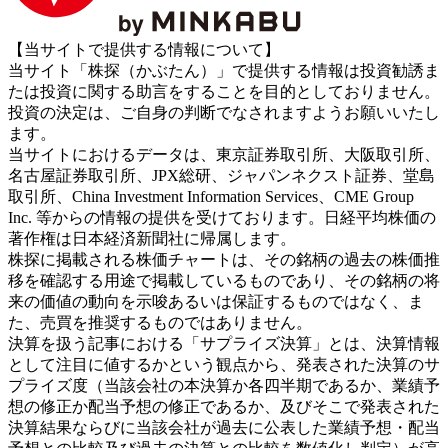
【当サイトで提供する情報について】
当サイト「株探（かぶたん）」で提供する情報は投資勧誘ま
たは投資に関する助言をすることを目的としておりません。
投資の決定は、ご自身の判断でなされますようお願いいたし
ます。
当サイトにおけるデータは、東京証券取引所、大阪取引所、
名古屋証券取引所、JPX総研、ジャパンネクスト証券、堂島
取引所、China Investment Information Services、CME Group
Inc. 等からの情報の提供を受けております。日経平均株価の
著作権は日本経済新聞社に帰属します。
株探に掲載される株価チャートは、その銘柄の過去の株価推
移を確認する用途で掲載しているものであり、その銘柄の将
来の価値の動向を示唆あるいは保証するものではなく、ま
た、売買を推奨するものではありません。
決算を扱う記事における「サプライズ決算」とは、決算情報
として注目に値するかという観点から、発表された決算のサ
プライズ度（当該会社の本決算か各四半期であるか、業績予
想の修正か配当予想の修正であるか、及びそこで発表された
決算結果ならびに当該会社が過去に公表した業績予想・配当