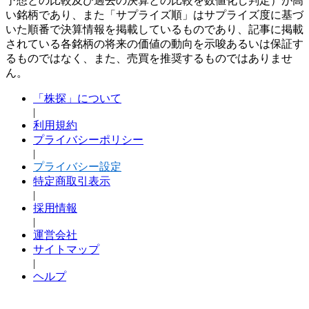
予想との比較及び過去の決算との比較を数値化し判定）が高
い銘柄であり、また「サプライズ順」はサプライズ度に基づ
いた順番で決算情報を掲載しているものであり、記事に掲載
されている各銘柄の将来の価値の動向を示唆あるいは保証す
るものではなく、また、売買を推奨するものではありませ
ん。
「株探」について
|
利用規約
プライバシーポリシー
|
プライバシー設定
特定商取引表示
|
採用情報
|
運営会社
サイトマップ
|
ヘルプ