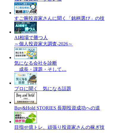
すご腕投資家さんに聞く「銘柄選び」の技
AI相場で勝つ人
～個人投資家大調査-2026～
気になる会社を診断
成長・課題・そして…
プロに聞く 気になる話題
Buy&Hold STORIES 長期投資成功への道
目指せ億トレ、頑張り投資家さんの稼ぎ技