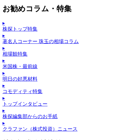
お勧めコラム・特集
▸
株探トップ特集
▸
著名人コーナー 珠玉の相場コラム
▸
相場観特集
▸
米国株・最前線
▸
明日の好悪材料
▸
コモディティ特集
▸
トップインタビュー
▸
株探編集部からのお手紙
▸
クラファン（株式投資）ニュース