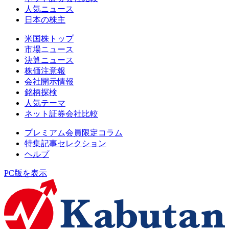
人気ニュース
日本の株主
米国株トップ
市場ニュース
決算ニュース
株価注意報
会社開示情報
銘柄探検
人気テーマ
ネット証券会社比較
プレミアム会員限定コラム
特集記事セレクション
ヘルプ
PC版を表示