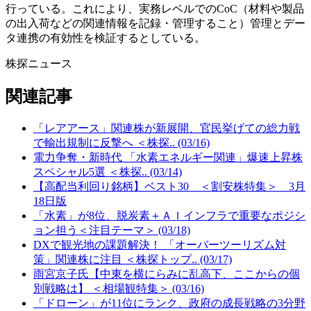
行っている。これにより、実務レベルでのCoC（材料や製品
の出入荷などの関連情報を記録・管理すること）管理とデー
タ連携の有効性を検証するとしている。
株探ニュース
関連記事
「レアアース」関連株が新展開、官民挙げての総力戦
で輸出規制に反撃へ ＜株探.. (03/16)
電力争奪・新時代 「水素エネルギー関連」爆速上昇株
スペシャル5選 ＜株探.. (03/14)
【高配当利回り銘柄】ベスト30 ＜割安株特集＞ 3月
18日版
「水素」が8位、脱炭素＋ＡＩインフラで重要なポジシ
ョン担う＜注目テーマ＞ (03/18)
DXで観光地の課題解決！ 「オーバーツーリズム対
策」関連株に注目 ＜株探トップ.. (03/17)
雨宮京子氏【中東を横にらみに乱高下、ここからの個
別戦略は】 ＜相場観特集＞ (03/16)
「ドローン」が11位にランク、政府の成長戦略の3分野