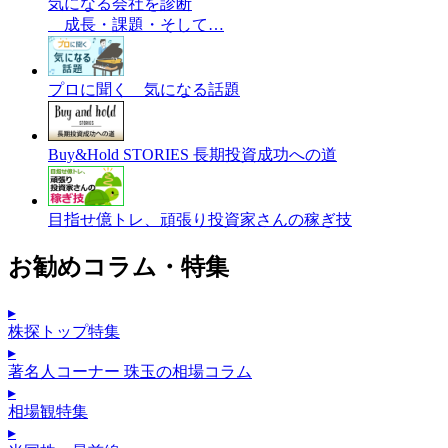
気になる会社を診断
成長・課題・そして…
プロに聞く 気になる話題
Buy&Hold STORIES 長期投資成功への道
目指せ億トレ、頑張り投資家さんの稼ぎ技
お勧めコラム・特集
▸
株探トップ特集
▸
著名人コーナー 珠玉の相場コラム
▸
相場観特集
▸