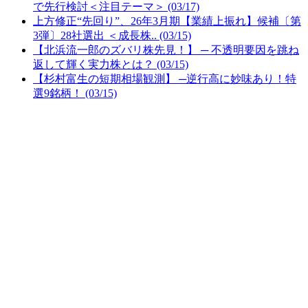
で先行検討＜注目テーマ＞ (03/17)
上方修正“先回り”、26年3月期【業績上振れ】候補〔第
3弾〕28社選出 ＜成長株.. (03/15)
【北浜流一郎のズバリ株先見！】 ─ 不透明要因を跳ね
返して輝く実力株とは？ (03/15)
【杉村富生の短期相場観測】 ─逆行高に妙味あり！特
選9銘柄！ (03/15)