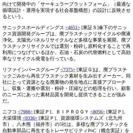
向けて開発中の「サーキュラープラットフォーム」（最適な
循環設計・運用を実現する社会基盤構想）の設計に反映させ
るという。
サニックスホールディングス
<4651>
[東証Ｓ]傘下のサニッ
クス資源開発グループは、廃プラスチックリサイクルや廃液
浄化、太陽光パネルリサイクルなど多様な事業を展開。廃プ
ラスチックリサイクルでは選別・粉砕し原料化することで再
利用につなげているほか、石油・石炭の代替燃料として高効
率なリサイクル発電を行っている。
リファインバースグループ
<7375>
[東証Ｇ]は、廃プラスチ
ックごみから再生プラスチック素材を生み出すメーカー。同
社にとって資源となる廃棄物の発生地点に直接アプローチ
し、収集・運搬や選別・粉砕・圧縮などの処理を行い、顧客
のニーズにあった素材品質を開発し提供できることが強み
だ。
ニフコ
<7988>
[東証Ｐ]、ＢＩＰＲＯＧＹ
<8056>
[東証Ｐ]、
大栄環境
<9336>
[東証Ｐ]、資源循環システムズ（北九州
市）、八木熊（福井市）の5社は、多様な廃プラスチックを
自動車部品に再生するトレーサビリティPoC（概念実証）を