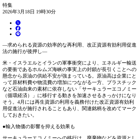
特集
2026年3月18日 19時30分
―求められる資源の効率的な再利用、改正資源有効利用促進
法の施行が後押し―
米・イスラエルとイランの軍事衝突により、エネルギー輸送
の要衝であるホルムズ海峡の事実上の封鎖が長引くことへの
懸念から原油の供給不安が強まっている。原油高は企業にと
って原材料費や物流費の増加につながる一方、プラスチック
など石油由来の素材に依存しない「サーキュラーエコノミー
（循環経済）」に移行する動きを加速させるきっかけになり
そう。4月には再生資源の利用を義務付けた改正資源有効利
用促進法が施行されることもあり、関連銘柄を改めてマーク
しておきたい。
●輸入物価の影響を抑える効果も
サーキュラーエコノミーへの移行は、廃棄物などを資源とし