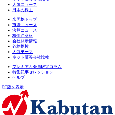
人気ニュース
日本の株主
米国株トップ
市場ニュース
決算ニュース
株価注意報
会社開示情報
銘柄探検
人気テーマ
ネット証券会社比較
プレミアム会員限定コラム
特集記事セレクション
ヘルプ
PC版を表示