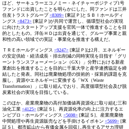
ほど、サーキュラーエコノミー・ネイチャーポジティブ1号
ファンドに出資したことを明らかにした。同ファンドは三井
住友トラストグループ
<8309>
[東証Ｐ]とＳＢＩホールディ
ングス
<8473>
[東証Ｐ]が共同で運営し、循環型社会の実現
に向けたスタートアップ支援を官民一体で推進することを目
的としたもの。洋缶ＨＤは出資を通じて、グループ事業と親
和性の高い領域での実証・事業化を推進する構えだ。
ＴＲＥホールディングス
<9247>
[東証Ｐ]は2月、エネルギー
の安定供給・経済成長・排出削減の同時実現を目指す「グリ
ーントランスフォーメーション（GX）」分野における新産
業創出を推進することを目的に千葉大学と産学連携協定を締
結したと発表。同社は廃棄物処理の技術的・採算的課題を克
服し、資源やエネルギーに変換する「WX（Waste
Transformation）」に取り組んでおり、高度循環型社会及び脱
炭素社会の実現を目指している。
このほか、産業廃棄物の高付加価値再資源化に取り組む三和
油化工業
<4125>
[東証Ｓ]、再資源化率の向上に注力するエ
ンビプロ・ホールディングス
<5698>
[東証Ｓ]、産業廃棄物
中間処理や再生資源販売などを手掛けるイボキン
<5699>
[東
証Ｓ]、都市鉱山から有価金属を回収し再生するアサカ理研