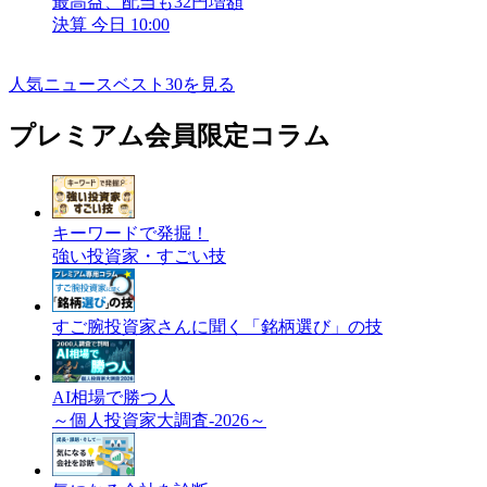
最高益、配当も32円増額
決算
今日 10:00
人気ニュースベスト30を見る
プレミアム会員限定コラム
キーワードで発掘！
強い投資家・すごい技
すご腕投資家さんに聞く「銘柄選び」の技
AI相場で勝つ人
～個人投資家大調査-2026～