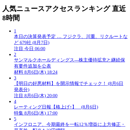
人気ニュースアクセスランキング
直近
8時間
1
本日の決算発表予定 … フジクラ、川重、リクルートな
ど 679社 (8月7日)
注目
今日 06:00
2
サンマルクホールディングス---株主優待拡充と継続保
有要件追加を公表
材料
8月6日(木) 18:24
3
【明日の好悪材料】を開示情報でチェック！ (8月6日
発表分)
注目
8月6日(木) 20:00
4
レーティング日報【格上げ↑】 (8月6日)
特集
8月6日(木) 17:00
5
インフロニア、今期最終を一転12％増益に上方修正・