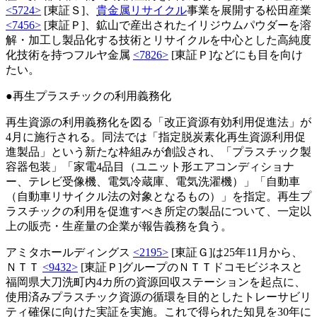
<5724>
[東証Ｓ]、
貴金属リサイクル
事業を展開する松田産業
<7456>
[東証Ｐ]、鉱山で産出されたイリジウムパウダーを溶
解・加工し製品化する技術とリサイクルを中心とした高純度
化技術を持つフルヤ金属
<7826>
[東証Ｐ]などにも目を向け
たい。
●再生プラスチックの利用義務化
再生資源の利用義務化を図る「改正資源有効利用促進法」が
4月に施行される。同法では「指定脱炭素化再生資源利用促
進製品」という新たな枠組みが創設され、「プラスチック製
容器包装」「家電4品目（ユニット形エアコンディショナ
ー、テレビ受像機、電気冷蔵庫、電気洗濯機）」「自動車
（自動車リサイクル法の対象となるもの）」を指定。再生プ
ラスチックの利用を促進すべき所定の製品について、一定以
上の販売・生産量の企業が報告義務を負う。
アミタホールディングス
<2195>
[東証Ｇ]は25年11月から、
ＮＴＴ
<9432>
[東証Ｐ]グループのＮＴＴドコモビジネスと
福岡県大刀洗町内4カ所の資源回収ステーションを起点に、
使用済みプラスチック資源の循環を目的としたトレーサビリ
ティ確保に向けた実証を実施。これで得られた知見を30年に