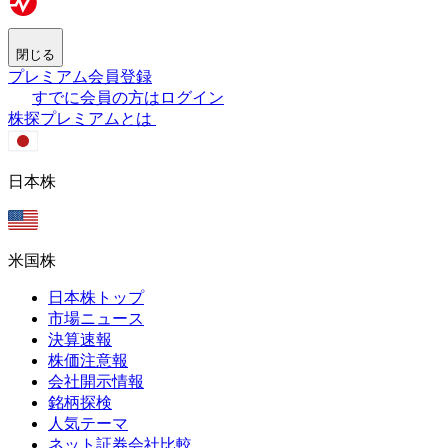
閉じる
プレミアム会員登録
すでに会員の方はログイン
株探プレミアムとは
日本株
米国株
日本株トップ
市場ニュース
決算速報
株価注意報
会社開示情報
銘柄探検
人気テーマ
ネット証券会社比較