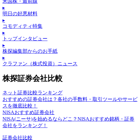
米国株・最前線
▸
明日の好悪材料
▸
コモディティ特集
▸
トップインタビュー
▸
株探編集部からのお手紙
▸
クラファン（株式投資）ニュース
株探証券会社比較
ネット証券比較ランキング
おすすめの証券会社は？各社の手数料・取引ツールやサービ
スを徹底比較！
NISAおすすめ証券会社
NISA(ニーサ)を始めるならどこ？NISAおすすめ銘柄・証券
会社をランキング！
証券会社比較