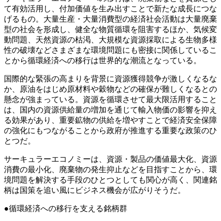
て有効活用し、付加価値を生み出すことで新たな成長につな
げるもの。大量生産・大量消費型の経済社会活動は大量廃棄
型の社会を形成し、健全な物質循環を阻害するほか、気候変
動問題、天然資源の枯渇、大規模な資源採取による生物多様
性の破壊などさまざまな環境問題にも密接に関係しているこ
とから循環経済への移行は世界的な潮流となっている。
国際的な緊張の高まりを背景に資源獲得競争が激しくなるな
か、原油をはじめ原材料や穀物などの確保が難しくなるとの
懸念が強まっている。資源を循環させて最大限活用すること
は、国内の資源供給量の増加を通じて輸入物価の影響を抑え
る効果があり、重要鉱物の供給を増やすことで経済安全保障
の強化にもつながることから政府が推進する重要な政策のひ
とつだ。
サーキュラーエコノミーは、資源・製品の価値最大化、資源
消費の最小化、廃棄物の発生抑止などを目指すことから、環
境問題を解決する手段のひとつとしても関心が高く、関連銘
柄は国策を追い風にビジネス機会が広がりそうだ。
●循環経済への移行を支える銘柄群