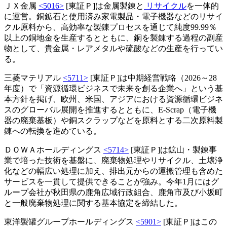
ＪＸ金属
<5016>
[東証Ｐ]は金属製錬と
リサイクル
を一体的
に運営。銅鉱石と使用済み家電製品・電子機器などのリサイ
クル原料から、高効率な製錬プロセスを通じて純度99.99％
以上の銅地金を生産するとともに、銅を製錬する過程の副産
物として、貴金属・レアメタルや硫酸などの生産を行ってい
る。
三菱マテリアル
<5711>
[東証Ｐ]は中期経営戦略（2026～28
年度）で「資源循環ビジネスで未来を創る企業へ」という基
本方針を掲げ、欧州、米国、アジアにおける資源循環ビジネ
スのグローバル展開を推進するとともに、E-Scrap（電子機
器の廃棄基板）や銅スクラップなどを原料とする二次原料製
錬への転換を進めている。
ＤＯＷＡホールディングス
<5714>
[東証Ｐ]は鉱山・製錬事
業で培った技術を基盤に、廃棄物処理やリサイクル、土壌浄
化などの幅広い処理に加え、排出元からの運搬管理も含めた
サービスを一貫して提供できることが強み。今年1月にはグ
ループ会社が秋田県の鹿角広域行政組合、鹿角市及び小坂町
と一般廃棄物処理に関する基本協定を締結した。
東洋製罐グループホールディングス
<5901>
[東証Ｐ]はこの