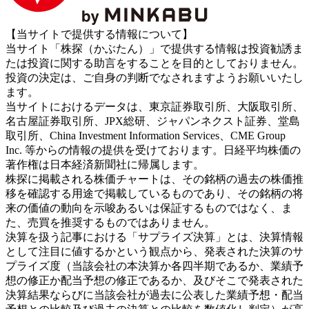
【当サイトで提供する情報について】
当サイト「株探（かぶたん）」で提供する情報は投資勧誘ま
たは投資に関する助言をすることを目的としておりません。
投資の決定は、ご自身の判断でなされますようお願いいたし
ます。
当サイトにおけるデータは、東京証券取引所、大阪取引所、
名古屋証券取引所、JPX総研、ジャパンネクスト証券、堂島
取引所、China Investment Information Services、CME Group
Inc. 等からの情報の提供を受けております。日経平均株価の
著作権は日本経済新聞社に帰属します。
株探に掲載される株価チャートは、その銘柄の過去の株価推
移を確認する用途で掲載しているものであり、その銘柄の将
来の価値の動向を示唆あるいは保証するものではなく、ま
た、売買を推奨するものではありません。
決算を扱う記事における「サプライズ決算」とは、決算情報
として注目に値するかという観点から、発表された決算のサ
プライズ度（当該会社の本決算か各四半期であるか、業績予
想の修正か配当予想の修正であるか、及びそこで発表された
決算結果ならびに当該会社が過去に公表した業績予想・配当