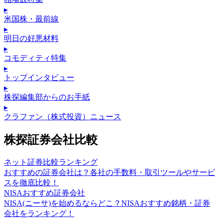
▸
米国株・最前線
▸
明日の好悪材料
▸
コモディティ特集
▸
トップインタビュー
▸
株探編集部からのお手紙
▸
クラファン（株式投資）ニュース
株探証券会社比較
ネット証券比較ランキング
おすすめの証券会社は？各社の手数料・取引ツールやサービ
スを徹底比較！
NISAおすすめ証券会社
NISA(ニーサ)を始めるならどこ？NISAおすすめ銘柄・証券
会社をランキング！