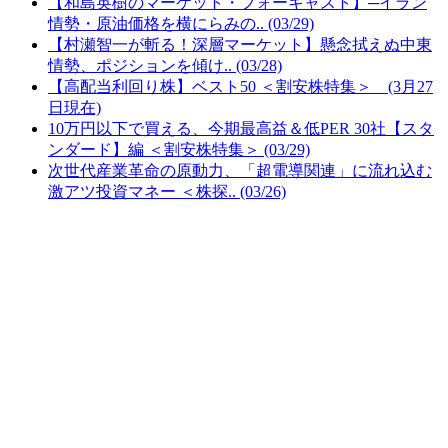
【和島英樹のマーケット・フォーキャスト】─イラン
情勢・原油価格を横にらみの.. (03/29)
【村瀬智一が斬る！深層マーケット】懸念拭えぬ中東
情勢、ポジションを傾け.. (03/28)
【高配当利回り株】ベスト50 ＜割安株特集＞ (3月27
日現在)
10万円以下で買える、今期最高益＆低PER 30社【スタ
ンダード】編 ＜割安株特集＞ (03/29)
次世代産業革命の原動力、「超電導関連」に流れ込む
激アツ投資マネー ＜株探.. (03/26)