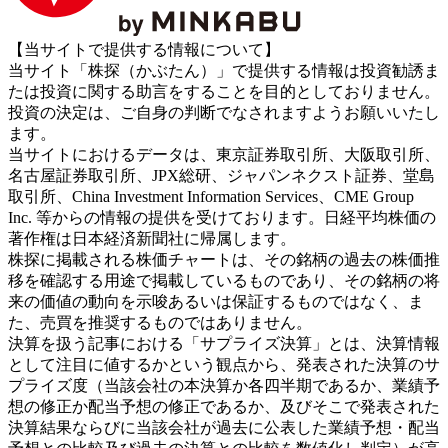
【当サイトで提供する情報について】
当サイト「株探（かぶたん）」で提供する情報は投資勧誘ま
たは投資に関する助言をすることを目的としておりません。
投資の決定は、ご自身の判断でなされますようお願いいたし
ます。
当サイトにおけるデータは、東京証券取引所、大阪取引所、
名古屋証券取引所、JPX総研、ジャパンネクスト証券、堂島
取引所、China Investment Information Services、CME Group
Inc. 等からの情報の提供を受けております。日経平均株価の
著作権は日本経済新聞社に帰属します。
株探に掲載される株価チャートは、その銘柄の過去の株価推
移を確認する用途で掲載しているものであり、その銘柄の将
来の価値の動向を示唆あるいは保証するものではなく、ま
た、売買を推奨するものではありません。
決算を扱う記事における「サプライズ決算」とは、決算情報
として注目に値するかという観点から、発表された決算のサ
プライズ度（当該会社の本決算か各四半期であるか、業績予
想の修正か配当予想の修正であるか、及びそこで発表された
決算結果ならびに当該会社が過去に公表した業績予想・配当