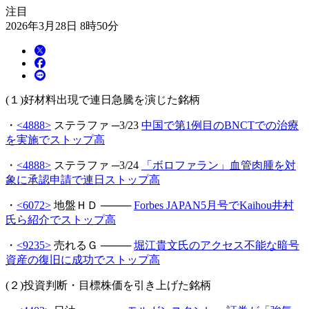
注目
2026年3月28日 8時50分
(１)好材料出現で連日急騰を演じた銘柄
・
<4888>
ステラファ ─3/23
中国で第1例目のBNCTでの治療
を実施でストップ高
・
<4888>
ステラファ ─3/24
「ボロファラン」血管肉腫を対
象に承認申請で連日ストップ高
・
<6072>
地盤ＨＤ ────
Forbes JAPAN5月号でKaihou井村
氏ら紹介でストップ高
・
<9235>
売れるＧ ────
堀江貴文氏のアクセス不能な暗号
資産の復旧に成功でストップ高
(２)投資判断・目標株価を引き上げた銘柄