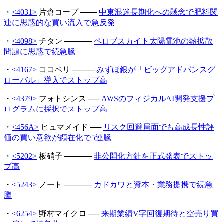
・
<4031>
片倉コープ ───
中東混迷長期化への懸念で肥料関
連に思惑的な買い流入で急反発
・
<4098>
チタン ─────
ペロブスカイト太陽電池の熱拡散
問題に思惑で続急騰
・
<4167>
ココペリ ────
みずほ銀が「ビッグアドバンスグ
ローバル」導入でストップ高
・
<4379>
フォトシンス ──
AWSのフィジカルAI開発支援プ
ログラムに採択でストップ高
・
<456A>
ヒュマメイド ──
リスク回避局面でも高成長性評
価の買い意欲が顕在化で5連騰
・
<5202>
板硝子 ─────
非公開化方針を正式発表でストッ
プ高
・
<5243>
ノート ─────
カドカワと資本・業務提携で続急
騰
・
<6254>
野村マイクロ ──
来期業績V字回復期待と空売り買