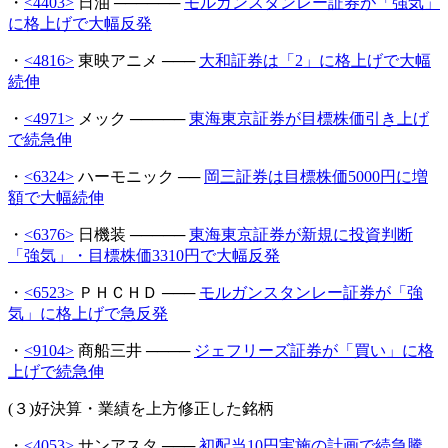
・
<4403>
日油 ──────
モルガンスタンレー証券が「強気」
に格上げで大幅反発
・
<4816>
東映アニメ ───
大和証券は「2」に格上げで大幅
続伸
・
<4971>
メック ─────
東海東京証券が目標株価引き上げ
で続急伸
・
<6324>
ハーモニック ──
岡三証券は目標株価5000円に増
額で大幅続伸
・
<6376>
日機装 ─────
東海東京証券が新規に投資判断
「強気」・目標株価3310円で大幅反発
・
<6523>
ＰＨＣＨＤ ───
モルガンスタンレー証券が「強
気」に格上げで急反発
・
<9104>
商船三井 ────
ジェフリーズ証券が「買い」に格
上げで続急伸
(３)好決算・業績を上方修正した銘柄
・
<4053>
サンアスタ ───
初配当10円実施の計画で続急騰