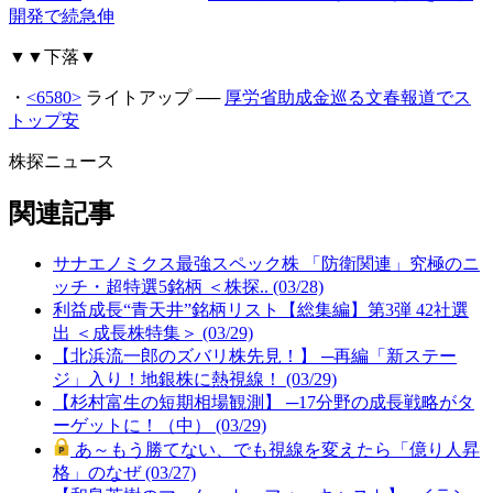
開発で続急伸
▼▼下落▼
・
<6580>
ライトアップ ──
厚労省助成金巡る文春報道でス
トップ安
株探ニュース
関連記事
サナエノミクス最強スペック株 「防衛関連」究極のニ
ッチ・超特選5銘柄 ＜株探.. (03/28)
利益成長“青天井”銘柄リスト【総集編】第3弾 42社選
出 ＜成長株特集＞ (03/29)
【北浜流一郎のズバリ株先見！】 ─再編「新ステー
ジ」入り！地銀株に熱視線！ (03/29)
【杉村富生の短期相場観測】 ─17分野の成長戦略がタ
ーゲットに！（中） (03/29)
あ～もう勝てない、でも視線を変えたら「億り人昇
格」のなぜ (03/27)