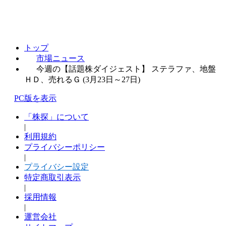
トップ
市場ニュース
今週の【話題株ダイジェスト】 ステラファ、地盤
ＨＤ、売れるＧ (3月23日～27日)
PC版を表示
「株探」について
|
利用規約
プライバシーポリシー
|
プライバシー設定
特定商取引表示
|
採用情報
|
運営会社