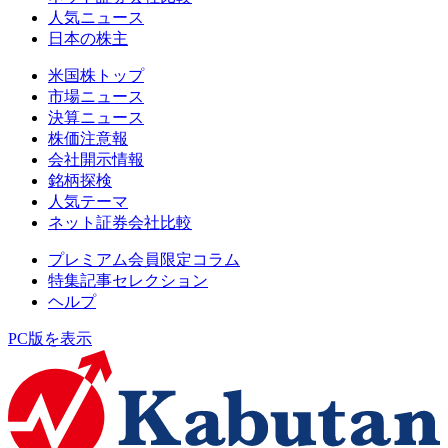
人気ニュース
日本の株主
米国株トップ
市場ニュース
決算ニュース
株価注意報
会社開示情報
銘柄探検
人気テーマ
ネット証券会社比較
プレミアム会員限定コラム
特集記事セレクション
ヘルプ
PC版を表示