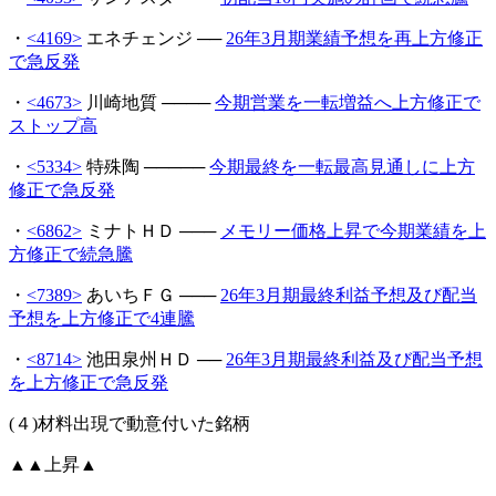
・
<4169>
エネチェンジ ──
26年3月期業績予想を再上方修正
で急反発
・
<4673>
川崎地質 ────
今期営業を一転増益へ上方修正で
ストップ高
・
<5334>
特殊陶 ─────
今期最終を一転最高見通しに上方
修正で急反発
・
<6862>
ミナトＨＤ ───
メモリー価格上昇で今期業績を上
方修正で続急騰
・
<7389>
あいちＦＧ ───
26年3月期最終利益予想及び配当
予想を上方修正で4連騰
・
<8714>
池田泉州ＨＤ ──
26年3月期最終利益及び配当予想
を上方修正で急反発
(４)材料出現で動意付いた銘柄
▲▲上昇▲