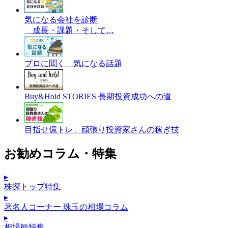
気になる会社を診断
成長・課題・そして…
プロに聞く 気になる話題
Buy&Hold STORIES 長期投資成功への道
目指せ億トレ、頑張り投資家さんの稼ぎ技
お勧めコラム・特集
▸
株探トップ特集
▸
著名人コーナー 珠玉の相場コラム
▸
相場観特集