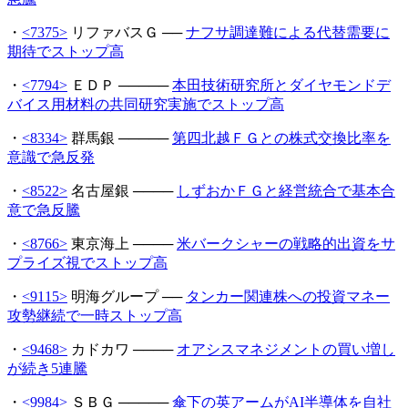
・
<7375>
リファバスＧ ──
ナフサ調達難による代替需要に
期待でストップ高
・
<7794>
ＥＤＰ ─────
本田技術研究所とダイヤモンドデ
バイス用材料の共同研究実施でストップ高
・
<8334>
群馬銀 ─────
第四北越ＦＧとの株式交換比率を
意識で急反発
・
<8522>
名古屋銀 ────
しずおかＦＧと経営統合で基本合
意で急反騰
・
<8766>
東京海上 ────
米バークシャーの戦略的出資をサ
プライズ視でストップ高
・
<9115>
明海グループ ──
タンカー関連株への投資マネー
攻勢継続で一時ストップ高
・
<9468>
カドカワ ────
オアシスマネジメントの買い増し
が続き5連騰
・
<9984>
ＳＢＧ ─────
傘下の英アームがAI半導体を自社