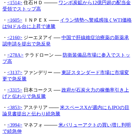
・
<1514>
住石ＨＤ ────
ワンボ炭鉱から12億円超の配当金
受領でストップ高
・
<1605>
ＩＮＰＥＸ ───
イラン情勢へ警戒感強くWTI価格
は94ドル台に上昇で連騰
・
<2160>
ジーエヌアイ ──
中国で肝線維症治療薬の新薬承
認申請を提出で急反発
・
<278A>
テラドローン ──
防衛装備品市場に参入でストッ
プ高
・
<3137>
ファンデリー ──
東証スタンダード市場に市場変
更で急反騰
・
<3315>
日本コークス ──
政府が石炭火力の稼働率引き上
げと伝わりで急反騰
・
<3853>
アステリア ───
米スペースXが週内にもIPOの目
論見書提出と伝わり続急騰
・
<3994>
マネフォ ────
米バリューアクトの買い増し判明
で続急伸