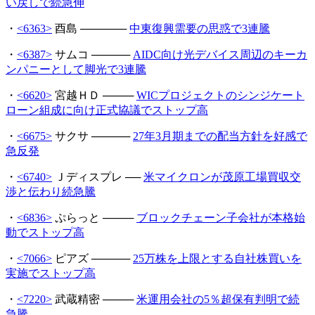
い戻しで続急伸
・
<6363>
酉島 ──────
中東復興需要の思惑で3連騰
・
<6387>
サムコ ─────
AIDC向け光デバイス周辺のキーカ
ンパニーとして脚光で3連騰
・
<6620>
宮越ＨＤ ────
WICプロジェクトのシンジケート
ローン組成に向け正式協議でストップ高
・
<6675>
サクサ ─────
27年3月期までの配当方針を好感で
急反発
・
<6740>
Ｊディスプレ ──
米マイクロンが茂原工場買収交
渉と伝わり続急騰
・
<6836>
ぷらっと ────
ブロックチェーン子会社が本格始
動でストップ高
・
<7066>
ピアズ ─────
25万株を上限とする自社株買いを
実施でストップ高
・
<7220>
武蔵精密 ────
米運用会社の5％超保有判明で続
急騰