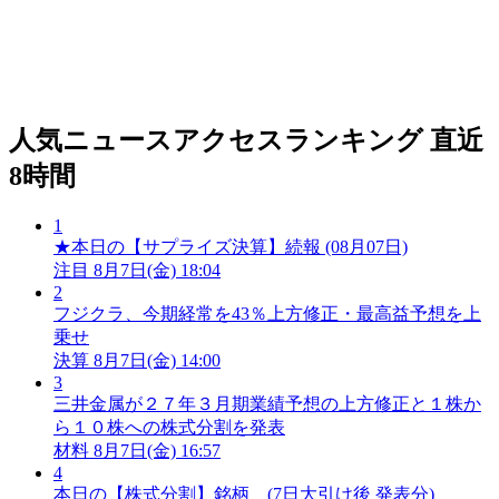
人気ニュースアクセスランキング
直近
8時間
1
★本日の【サプライズ決算】続報 (08月07日)
注目
8月7日(金) 18:04
2
フジクラ、今期経常を43％上方修正・最高益予想を上
乗せ
決算
8月7日(金) 14:00
3
三井金属が２７年３月期業績予想の上方修正と１株か
ら１０株への株式分割を発表
材料
8月7日(金) 16:57
4
本日の【株式分割】銘柄 (7日大引け後 発表分)