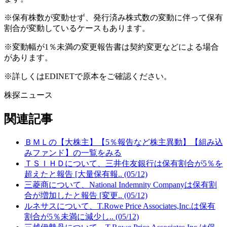
※保有株数が変動せず、発行済み株式数の変動に伴って保有
割合が変動しているケースもあります。
※変動幅が1％未満の変更報告書は契約変更などによる場合
があります。
※詳しくはEDINETで原本をご確認ください。
株探ニュース
関連記事
ＢＭＬの【大株主】【5％報告など株主異動】【組み込
みファンド】の一覧をみる
ＴＳＩＨＤについて、三井住友銀行は保有割合が5％を
超えたと報告 [大量保有報.. (05/12)
三菱商について、National Indemnity Companyは保有割
合が増加したと報告 [変更.. (05/12)
ルネサスについて、T.Rowe Price Associates,Inc.は保有
割合が5％未満に減少し.. (05/12)