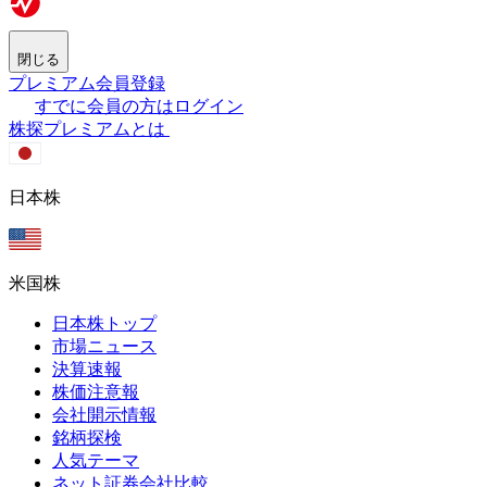
閉じる
プレミアム会員登録
すでに会員の方はログイン
株探プレミアムとは
日本株
米国株
日本株トップ
市場ニュース
決算速報
株価注意報
会社開示情報
銘柄探検
人気テーマ
ネット証券会社比較