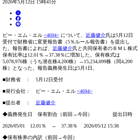
2026年5月12日 15時41分
ビー・エム・エル
<4694>
について、
近藤健介
氏は5月12日
受付で財務省に変更報告書（5％ルール報告書）を提出し
た。報告書によれば、
近藤健介
氏と共同保有者のＢＭＬ株式
保有比率は12.01％→37.38％に増加した。保有株式は
5,078,976株（うち潜在株4,200株）→15,234,699株（同4,200
株）となった。報告義務発生日は5月1日。
■財務省 ： 5月12日受付
■発行会社： ビー・エム・エル
<4694>
■提出者 ：
近藤健介
◆義務発生日 保有割合（前回→今回） 提出日時
2026/05/01 12.01％ → 37.38％ 2026/05/12 15:38
◆保有株券の内訳（前回→今回）