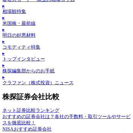
▸
相場観特集
▸
米国株・最前線
▸
明日の好悪材料
▸
コモディティ特集
▸
トップインタビュー
▸
株探編集部からのお手紙
▸
クラファン（株式投資）ニュース
株探証券会社比較
ネット証券比較ランキング
おすすめの証券会社は？各社の手数料・取引ツールやサービ
スを徹底比較！
NISAおすすめ証券会社