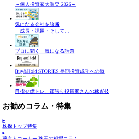
～個人投資家大調査-2026～
気になる会社を診断
成長・課題・そして…
プロに聞く 気になる話題
Buy&Hold STORIES 長期投資成功への道
目指せ億トレ、頑張り投資家さんの稼ぎ技
お勧めコラム・特集
▸
株探トップ特集
▸
著名人コーナー 珠玉の相場コラム