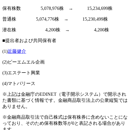
保有株数 5,078,976株 → 15,234,699株
普通株 5,074,776株 → 15,230,499株
潜在株 4,200株 → 4,200株
■提出者および共同保有者
(1)
近藤健介
(2)ビーエムエル企画
(3)エステート興業
(4)マトバリース
※上記は金融庁のEDINET（電子開示システム）で開示され
た書類に基づく情報です。金融商品取引法上の公衆縦覧では
ありません。
※金融商品取引法で自己株式は保有株券に含めないことにな
っており、そのため保有株数等が0と表記される場合があり
ます。