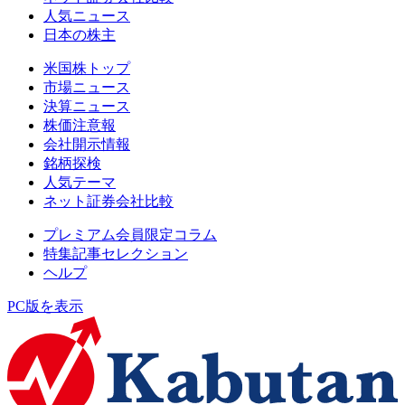
人気ニュース
日本の株主
米国株トップ
市場ニュース
決算ニュース
株価注意報
会社開示情報
銘柄探検
人気テーマ
ネット証券会社比較
プレミアム会員限定コラム
特集記事セレクション
ヘルプ
PC版を表示