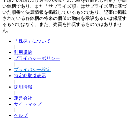
予想との比較及び過去の決算との比較を数値化し判定）が高
い銘柄であり、また「サプライズ順」はサプライズ度に基づ
いた順番で決算情報を掲載しているものであり、記事に掲載
されている各銘柄の将来の価値の動向を示唆あるいは保証す
るものではなく、また、売買を推奨するものではありませ
ん。
「株探」について
|
利用規約
プライバシーポリシー
|
プライバシー設定
特定商取引表示
|
採用情報
|
運営会社
サイトマップ
|
ヘルプ