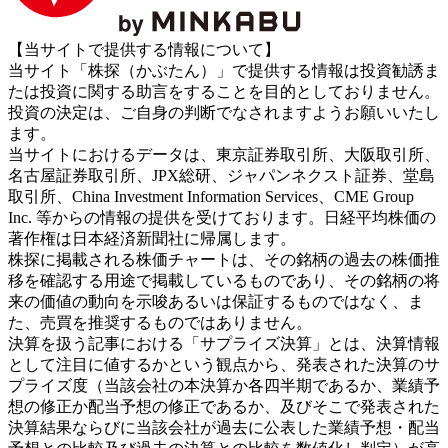
【当サイトで提供する情報について】
当サイト「株探（かぶたん）」で提供する情報は投資勧誘ま
たは投資に関する助言をすることを目的としておりません。
投資の決定は、ご自身の判断でなされますようお願いいたし
ます。
当サイトにおけるデータは、東京証券取引所、大阪取引所、
名古屋証券取引所、JPX総研、ジャパンネクスト証券、堂島
取引所、China Investment Information Services、CME Group
Inc. 等からの情報の提供を受けております。日経平均株価の
著作権は日本経済新聞社に帰属します。
株探に掲載される株価チャートは、その銘柄の過去の株価推
移を確認する用途で掲載しているものであり、その銘柄の将
来の価値の動向を示唆あるいは保証するものではなく、ま
た、売買を推奨するものではありません。
決算を扱う記事における「サプライズ決算」とは、決算情報
として注目に値するかという観点から、発表された決算のサ
プライズ度（当該会社の本決算か各四半期であるか、業績予
想の修正か配当予想の修正であるか、及びそこで発表された
決算結果ならびに当該会社が過去に公表した業績予想・配当