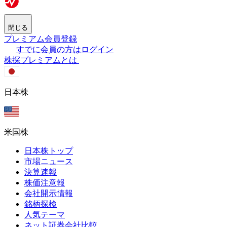
閉じる
プレミアム会員登録
すでに会員の方はログイン
株探プレミアムとは
日本株
米国株
日本株トップ
市場ニュース
決算速報
株価注意報
会社開示情報
銘柄探検
人気テーマ
ネット証券会社比較