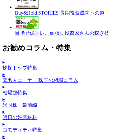
Buy&Hold STORIES 長期投資成功への道
目指せ億トレ、頑張り投資家さんの稼ぎ技
お勧めコラム・特集
▸
株探トップ特集
▸
著名人コーナー 珠玉の相場コラム
▸
相場観特集
▸
米国株・最前線
▸
明日の好悪材料
▸
コモディティ特集
▸