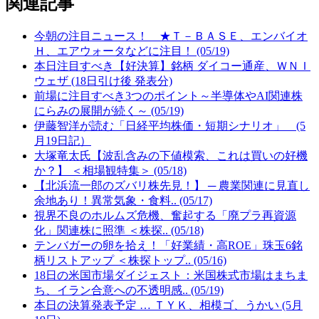
関連記事
今朝の注目ニュース！ ★Ｔ－ＢＡＳＥ、エンバイオ
Ｈ、エアウォータなどに注目！ (05/19)
本日注目すべき【好決算】銘柄 ダイコー通産、ＷＮＩ
ウェザ (18日引け後 発表分)
前場に注目すべき3つのポイント～半導体やAI関連株
にらみの展開が続く～ (05/19)
伊藤智洋が読む「日経平均株価・短期シナリオ」 (5
月19日記）
大塚竜太氏【波乱含みの下値模索、これは買いの好機
か？】 ＜相場観特集＞ (05/18)
【北浜流一郎のズバリ株先見！】 ─ 農業関連に見直し
余地あり！異常気象・食料.. (05/17)
視界不良のホルムズ危機、奮起する「廃プラ再資源
化」関連株に照準 ＜株探.. (05/18)
テンバガーの卵を拾え！「好業績・高ROE」珠玉6銘
柄リストアップ ＜株探トップ.. (05/16)
18日の米国市場ダイジェスト：米国株式市場はまちま
ち、イラン合意への不透明感.. (05/19)
本日の決算発表予定 … ＴＹＫ、相模ゴ、うかい (5月