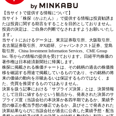
【当サイトで提供する情報について】
当サイト「株探（かぶたん）」で提供する情報は投資勧誘ま
たは投資に関する助言をすることを目的としておりません。
投資の決定は、ご自身の判断でなされますようお願いいたし
ます。
当サイトにおけるデータは、東京証券取引所、大阪取引所、
名古屋証券取引所、JPX総研、ジャパンネクスト証券、堂島
取引所、China Investment Information Services、CME Group
Inc. 等からの情報の提供を受けております。日経平均株価の
著作権は日本経済新聞社に帰属します。
株探に掲載される株価チャートは、その銘柄の過去の株価推
移を確認する用途で掲載しているものであり、その銘柄の将
来の価値の動向を示唆あるいは保証するものではなく、ま
た、売買を推奨するものではありません。
決算を扱う記事における「サプライズ決算」とは、決算情報
として注目に値するかという観点から、発表された決算のサ
プライズ度（当該会社の本決算か各四半期であるか、業績予
想の修正か配当予想の修正であるか、及びそこで発表された
決算結果ならびに当該会社が過去に公表した業績予想・配当