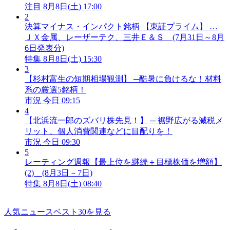
注目
8月8日(土) 17:00
2
決算マイナス・インパクト銘柄 【東証プライム】 …
ＪＸ金属、レーザーテク、三井Ｅ＆Ｓ (7月31日～8月
6日発表分)
特集
8月8日(土) 15:30
3
【杉村富生の短期相場観測】 ─酷暑に負けるな！材料
系の厳選5銘柄！
市況
今日 09:15
4
【北浜流一郎のズバリ株先見！】 ─ 裾野広がる減税メ
リット、個人消費関連などに目配りを！
市況
今日 09:30
5
レーティング週報【最上位を継続＋目標株価を増額】
(2) (8月3日－7日)
特集
8月8日(土) 08:40
人気ニュースベスト30を見る