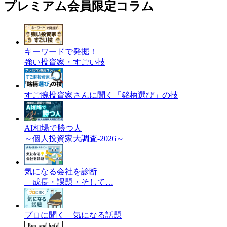
プレミアム会員限定コラム
キーワードで発掘！
強い投資家・すごい技
すご腕投資家さんに聞く「銘柄選び」の技
AI相場で勝つ人
～個人投資家大調査-2026～
気になる会社を診断
成長・課題・そして…
プロに聞く 気になる話題