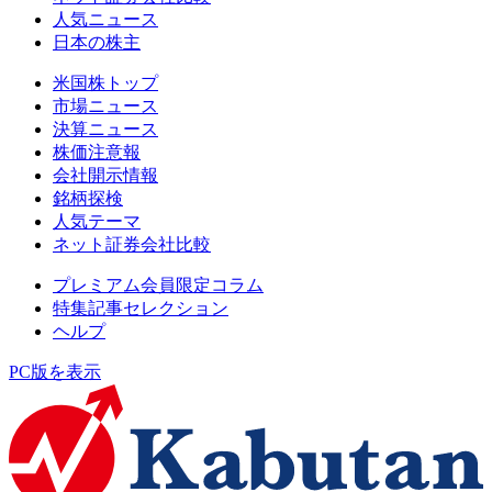
人気ニュース
日本の株主
米国株トップ
市場ニュース
決算ニュース
株価注意報
会社開示情報
銘柄探検
人気テーマ
ネット証券会社比較
プレミアム会員限定コラム
特集記事セレクション
ヘルプ
PC版を表示