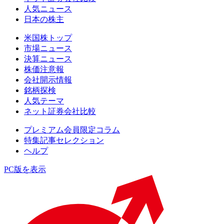
人気ニュース
日本の株主
米国株トップ
市場ニュース
決算ニュース
株価注意報
会社開示情報
銘柄探検
人気テーマ
ネット証券会社比較
プレミアム会員限定コラム
特集記事セレクション
ヘルプ
PC版を表示