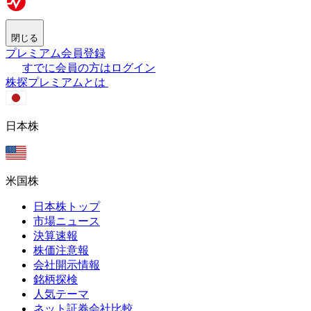
閉じる
プレミアム会員登録
すでに会員の方はログイン
株探プレミアムとは
日本株
米国株
日本株トップ
市場ニュース
決算速報
株価注意報
会社開示情報
銘柄探検
人気テーマ
ネット証券会社比較