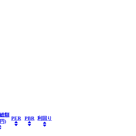
総額
PER
PBR
利回り
円)