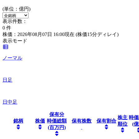
(単位：億円)
表示件数：
0
件
株価：2026年08月07日 16:00現在
(株価15分ディレイ)
表示モード
ノーマル
日足
日中足
保有分
株主
時価
銘柄
株価
時価総額
保有株数
保有割合
順位
(億
(百万円)