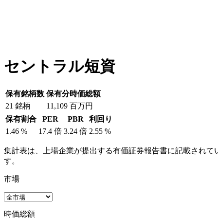
セントラル短資
保有銘柄数
保有分時価総額
21
銘柄
11,109
百万円
保有割合
PER
PBR
利回り
1.46
%
17.4
倍
3.24
倍
2.55
%
集計表は、上場企業が提出する有価証券報告書に記載されてい
す。
市場
時価総額