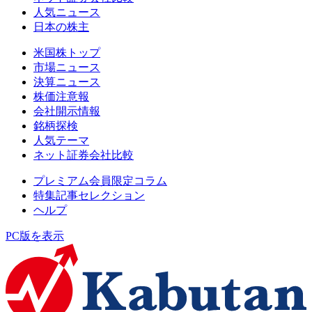
人気ニュース
日本の株主
米国株トップ
市場ニュース
決算ニュース
株価注意報
会社開示情報
銘柄探検
人気テーマ
ネット証券会社比較
プレミアム会員限定コラム
特集記事セレクション
ヘルプ
PC版を表示