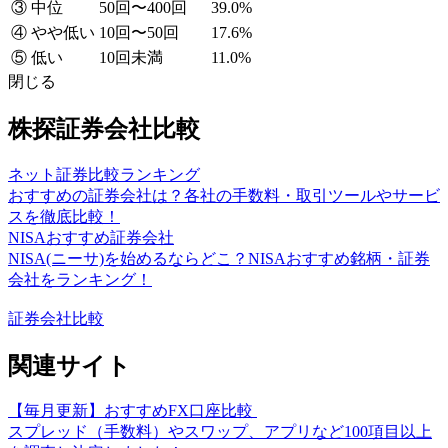
③ 中位
50回〜400回
39.0%
④ やや低い
10回〜50回
17.6%
⑤ 低い
10回未満
11.0%
閉じる
株探証券会社比較
ネット証券比較ランキング
おすすめの証券会社は？各社の手数料・取引ツールやサービ
スを徹底比較！
NISAおすすめ証券会社
NISA(ニーサ)を始めるならどこ？NISAおすすめ銘柄・証券
会社をランキング！
証券会社比較
関連サイト
【毎月更新】おすすめFX口座比較
スプレッド（手数料）やスワップ、アプリなど100項目以上