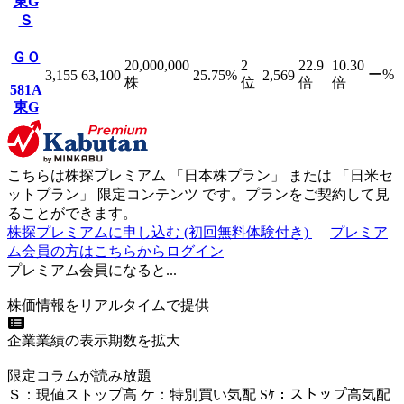
東G
Ｓ
ＧＯ
20,000,000
2
22.9
10.30
ー
%
3,155
63,100
25.75
%
2,569
株
位
倍
倍
581A
東G
こちらは株探プレミアム 「
日本株プラン
」 または 「
日米セ
ットプラン
」
限定コンテンツ
です。プランをご契約して見
ることができます。
株探プレミアムに申し込む
(初回無料体験付き)
プレミア
ム会員の方はこちらからログイン
プレミアム会員になると...
株価情報をリアルタイムで提供
企業業績の表示期数を拡大
限定コラムが読み放題
Ｓ
：
現値ストップ高
ケ
：
特別買い気配
Sｹ
：
ストップ高気配