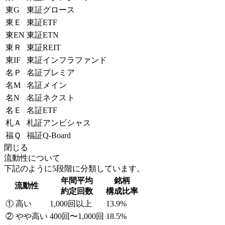
東G
東証グロース
東Ｅ
東証ETF
東EN
東証ETN
東Ｒ
東証REIT
東IF
東証インフラファンド
名Ｐ
名証プレミア
名M
名証メイン
名N
名証ネクスト
名Ｅ
名証ETF
札Ａ
札証アンビシャス
福Ｑ
福証Q-Board
閉じる
流動性について
下記のように5段階に分類しています。
年間平均
銘柄
流動性
約定回数
構成比率
① 高い
1,000回以上
13.9%
② やや高い
400回〜1,000回
18.5%