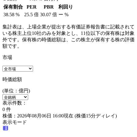
保有割合
PER
PBR
利回り
38.58
%
25.5
倍
30.07
倍
ー
%
集計表は、上場企業が提出する有価証券報告書に記載されて
いる株主上位10社のみを対象とし、11位以下の保有株は対象
外です。保有株の時価総額は、この株主が保有する株の評価
額です。
市場
時価総額
(単位：億円)
表示件数：
0
件
株価：2026年08月06日 16:00現在
(株価15分ディレイ)
表示モード