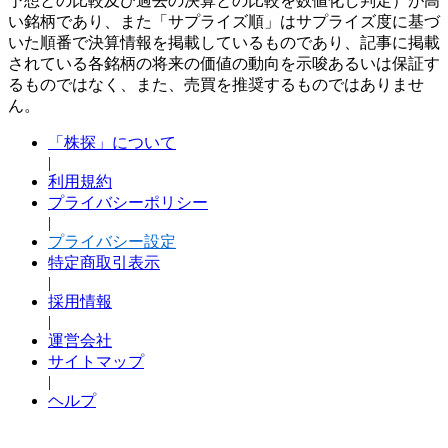
予想との比較及び過去の決算との比較を数値化し判定）が高
い銘柄であり、また「サプライズ順」はサプライズ度に基づ
いた順番で決算情報を掲載しているものであり、記事に掲載
されている各銘柄の将来の価値の動向を示唆あるいは保証す
るものではなく、また、売買を推奨するものではありませ
ん。
「株探」について
|
利用規約
プライバシーポリシー
|
プライバシー設定
特定商取引表示
|
採用情報
|
運営会社
サイトマップ
|
ヘルプ