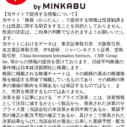
【当サイトで提供する情報について】
当サイト「株探（かぶたん）」で提供する情報は投資勧誘ま
たは投資に関する助言をすることを目的としておりません。
投資の決定は、ご自身の判断でなされますようお願いいたし
ます。
当サイトにおけるデータは、東京証券取引所、大阪取引所、
名古屋証券取引所、JPX総研、ジャパンネクスト証券、堂島
取引所、China Investment Information Services、CME Group
Inc. 等からの情報の提供を受けております。日経平均株価の
著作権は日本経済新聞社に帰属します。
株探に掲載される株価チャートは、その銘柄の過去の株価推
移を確認する用途で掲載しているものであり、その銘柄の将
来の価値の動向を示唆あるいは保証するものではなく、ま
た、売買を推奨するものではありません。
決算を扱う記事における「サプライズ決算」とは、決算情報
として注目に値するかという観点から、発表された決算のサ
プライズ度（当該会社の本決算か各四半期であるか、業績予
想の修正か配当予想の修正であるか、及びそこで発表された
決算結果ならびに当該会社が過去に公表した業績予想・配当