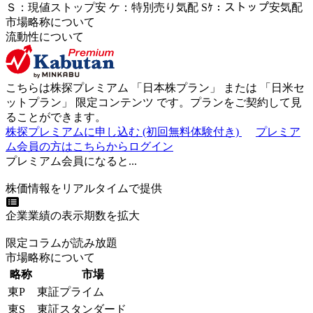
Ｓ
：
現値ストップ安
ケ
：
特別売
り
気配
Sｹ
：
ストップ安気配
市場略称について
流動性について
こちらは株探プレミアム 「
日本株プラン
」 または 「
日米セ
ットプラン
」
限定コンテンツ
です。プランをご契約して見
ることができます。
株探プレミアムに申し込む
(初回無料体験付き)
プレミア
ム会員の方はこちらからログイン
プレミアム会員になると...
株価情報をリアルタイムで提供
企業業績の表示期数を拡大
限定コラムが読み放題
市場略称について
略称
市場
東P
東証プライム
東S
東証スタンダード