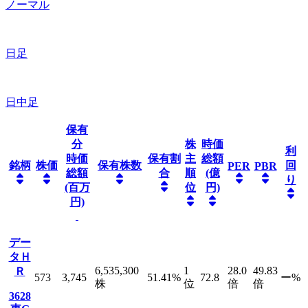
ノーマル
日足
日中足
保有
分
株
時価
利
時価
保有割
主
総額
銘柄
株価
保有株数
回
PER
PBR
総額
合
順
(億
り
(百万
位
円)
円)
デー
タＨ
6,535,300
1
28.0
49.83
Ｒ
573
3,745
51.41
%
72.8
ー
%
株
位
倍
倍
3628